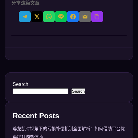
分享这篇文章
Search
Search
Recent Posts
尊龙凯时视角下的亏损补偿机制全面解析：如何借助平台优
惠提升游戏体验