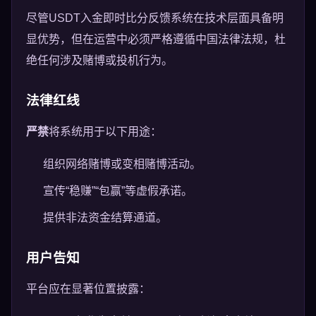
尽管USDT入金即时比分反馈系统在技术层面具备明
显优势，但在运营中必须严格遵循中国法律法规，杜
绝任何涉及赌博或投机行为。
法律红线
严禁
将系统用于以下用途：
组织网络赌博或变相赌博活动。
宣传“稳赚”“包赢”等虚假承诺。
提供非法资金结算通道。
用户告知
平台应在显著位置披露：