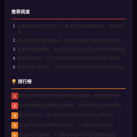
推荐阅读
水果机视觉设计的艺术——尊龙凯时如何借助色彩、动画与布
局
尊龙凯时带你进阶捕鱼王：炮台倍率搭配冷热号的高效策略
尊龙凯时独家解读：电子游艺符号组合的核心机制与博弈策略
尊龙凯时解析：USDT充值不到账的那些事及高效解决路径
尊龙凯时深度解析：CSGO竞猜与牛牛玩法的机会把控与风险
排行榜
尊龙凯时视角下的亏损补偿机制全面解析：如何借助平台优
尊龙凯时番摊注册福利全面指南：新用户专属权益与使用技
尊龙凯时指南：TRC20充值场域中冷号热号的深度剖析
尊龙凯时平台ICM模型实战解析：让大额对局稳如磐石
尊龙凯时深度解读：广东麻将平台USDT提现限额的设定