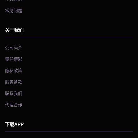
常见问题
关于我们
公司简介
责任博彩
隐私政策
服务条款
联系我们
代理合作
下载APP