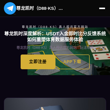
尊龙凯时（D88·KS）真人视讯官方网站
尊龙凯时（D88·KS）真人视讯官方网站
尊龙凯时深度解析：USDT入金即时比分反馈系统
如何重塑体育数据服务体验
尊龙凯时（D88·KS）真人视讯官方网站 · 玩法攻略
立即注册
APP下载