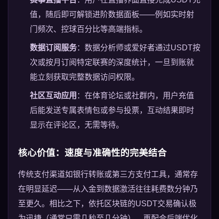
值，随后即可解锁进阶数据面板——例如实时射
门频次、控球百分比等高端指标。
数据订阅服务
：数据分析师或爱好者通过USDT按
次或按月订阅特定联赛的深度统计，一旦到账就
能立刻获取完整数据访问权限。
社区互动应用
：在体育论坛或社群内，用户充值
后能发送专属表情包或参与投票，互动结果即时
显示在评论区，无需等待。
核心价值：速度与准确性的完美结合
传统支付渠道如银行转账或第三方支付工具，通常存
在明显延迟——从入金到数据激活往往耗费数分钟乃
至更久。相比之下，依托区块链的USDT交易确认极
为迅捷（通常只需几秒至几分钟），再配合后端优化