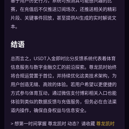
基于用户历史行为，系统可预测其可能感兴趣的比
赛，在充值后不仅推送订阅场次，还推送相关的精彩
片段、关键事件回放，甚至提供AI生成的实时解说文
本。
结语
总而言之，USDT入金即时比分反馈系统代表着体育
信息服务与数字金融交汇的前沿探索。尊龙凯时始终
将合规运营置于首位，并持续优化这类技术架构，为
用户创造无缝、高效的体验。若用户希望以更便捷的
方式参与体育互动，通过微信支付博彩相关入口也能
体验到类似的数据反馈与充值服务，但务必在合法渠
道内操作，确保自身权益与信息安全。
> 想第一时间掌握 尊龙凯时 动态？请收藏
尊龙凯时