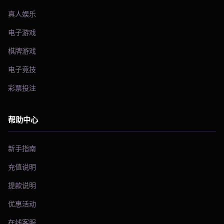
真人娱乐
电子游戏
棋牌游戏
电子竞技
彩票投注
帮助中心
新手指南
充值说明
提款说明
优惠活动
在线客服