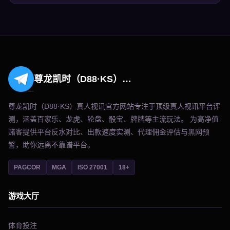
尊龙凯时（D88·KS）真人视讯官方网站
尊龙凯时（D88·KS）真人视讯官方网站专注于顶级真人视讯平台评
测，涵盖百家乐、龙虎、轮盘、骰宝、牌牌等主流玩法。 为高净值
赌客提供平台反水对比、出款速度实测、代理佣金评估与黑网预
警，助你远离不靠谱平台。
PAGCOR
MGA
ISO 27001
18+
游戏大厅
体育投注