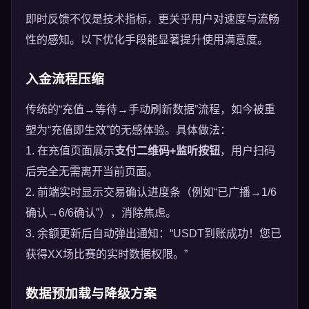
即时反馈不仅是技术指标，更关乎用户对速度与流畅
性的感知。以下优化手段能显著提升使用满意度。
入金流程压缩
传统的“充值→等待→手动刷新数据”流程，如今被重
塑为“充值即生效”的无感体验。具体做法：
1. 在充值页面展示
支付二维码+监听按钮
，用户扫码
后完全无需离开当前页面。
2. 前端实时显示交易确认进度条（例如“已广播→1/6
确认→6/6确认”），消除焦虑。
3. 余额更新后自动弹出通知：“USDT到账成功！您已
获得XX场比赛的实时数据权限。”
数据预加载与降级方案