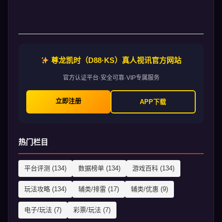
尊龙凯时（D88·KS）真人视讯官方网站
官方认证平台·安全可靠·VIP专属服务
立即注册
APP下载
热门栏目
平台评测 (134)
数据榜单 (134)
游戏百科 (134)
玩法攻略 (134)
辅类/排雷 (17)
辅类/优惠 (9)
电子/玩法 (7)
彩票/玩法 (7)