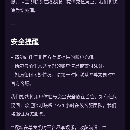
账，请立即联系在线客服，提供充值凭证，我们将快
速为您处理。
—
安全提醒
– 请勿向任何非官方渠道提供的账户充值。
– 请勿与陌生人共享您的账户信息或支付凭证。
– 如遇任何可疑情况，请第一时间联系 **尊龙凯时**
官方客服。
我们始终将用户体验与资金安全放在首位。如有任何
疑问，欢迎随时联系 7×24 小时在线客服团队，我们
将竭诚为您服务。
**祝您在尊龙凯时平台尽享娱乐，收获满满！**