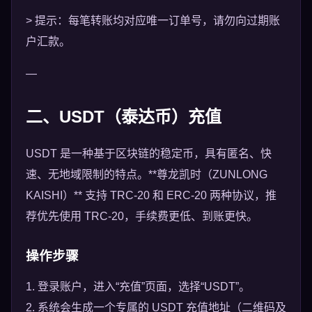
> 提示：每笔转账均对应唯一订单号，请勿向过期账
户汇款。
—
二、USDT（泰达币）充值
USDT 是一种基于区块链的稳定币，具有匿名、快
速、无地域限制的特点。**尊龙凯时（ZUNLONG
KAISHI）** 支持 TRC-20 和 ERC-20 两种协议，推
荐优先使用 TRC-20，手续费更低、到账更快。
操作步骤
1. 登录账户，进入“充值”页面，选择“USDT”。
2. 系统会生成一个专属的 USDT 充值地址（二维码及