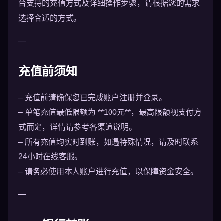
台支持的充值方式及详细操作步骤，请根据您的需求
选择合适的方式。
—
充值前须知
– 充值前请确保您已完成账户注册并登录。
– 单笔充值最低限额为 **100元**，最高限额视支付方
式而定，详情请参考各渠道说明。
– 所有充值均实时到账，如遇特殊情况，请及时联系
24小时在线客服。
– 请务必使用本人账户进行充值，以保障资金安全。
—