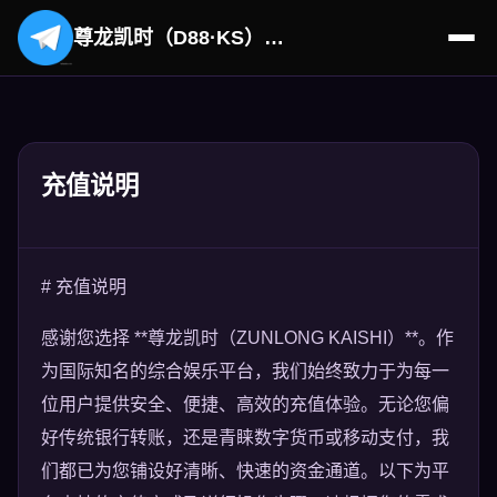
尊龙凯时（D88·KS）真人视讯官方网站
充值说明
# 充值说明
感谢您选择 **尊龙凯时（ZUNLONG KAISHI）**。作
为国际知名的综合娱乐平台，我们始终致力于为每一
位用户提供安全、便捷、高效的充值体验。无论您偏
好传统银行转账，还是青睐数字货币或移动支付，我
们都已为您铺设好清晰、快速的资金通道。以下为平