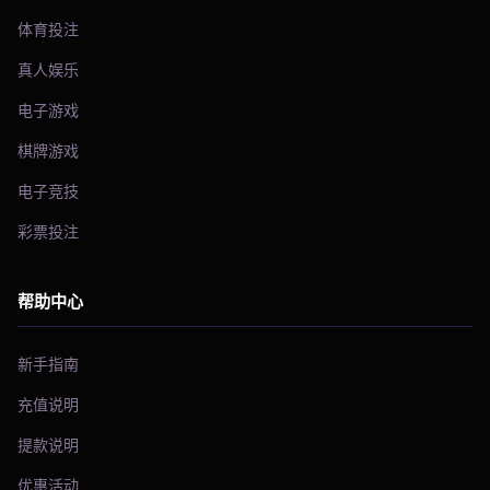
体育投注
真人娱乐
电子游戏
棋牌游戏
电子竞技
彩票投注
帮助中心
新手指南
充值说明
提款说明
优惠活动