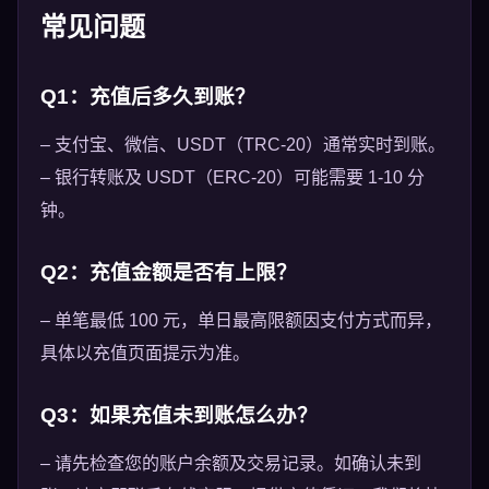
常见问题
Q1：充值后多久到账？
– 支付宝、微信、USDT（TRC-20）通常实时到账。
– 银行转账及 USDT（ERC-20）可能需要 1-10 分
钟。
Q2：充值金额是否有上限？
– 单笔最低 100 元，单日最高限额因支付方式而异，
具体以充值页面提示为准。
Q3：如果充值未到账怎么办？
– 请先检查您的账户余额及交易记录。如确认未到