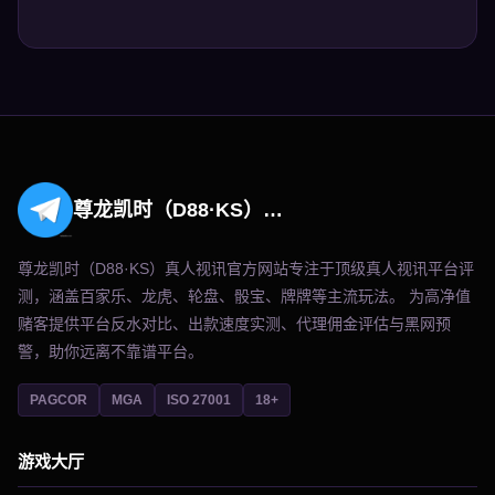
尊龙凯时（D88·KS）真人视讯官方网站
尊龙凯时（D88·KS）真人视讯官方网站专注于顶级真人视讯平台评
测，涵盖百家乐、龙虎、轮盘、骰宝、牌牌等主流玩法。 为高净值
赌客提供平台反水对比、出款速度实测、代理佣金评估与黑网预
警，助你远离不靠谱平台。
PAGCOR
MGA
ISO 27001
18+
游戏大厅