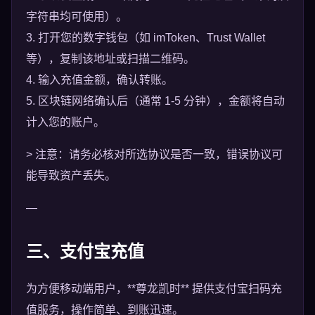
字符串均可使用）。
3. 打开您的数字钱包（如 imToken、Trust Wallet
等），复制该地址或扫描二维码。
4. 输入充值金额，确认转账。
5. 区块链网络确认后（通常 1-5 分钟），金额将自动
计入您的账户。
> 注意：请务必核对所选协议是否一致，错误协议可
能导致资产丢失。
—
三、支付宝充值
为方便移动端用户，**尊龙凯时** 提供支付宝扫码充
值服务，操作简单、到账迅速。