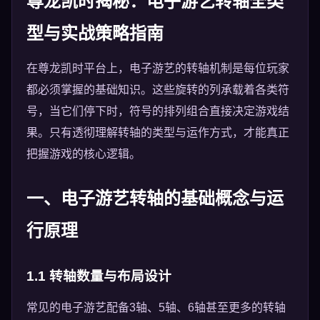
尊龙凯时揭秘：电子游艺转轴全类
型与实战策略指南
在尊龙凯时平台上，电子游艺的转轴机制是每位玩家
都必须掌握的基础知识。这些旋转的列承载着各类符
号，当它们停下时，符号的排列组合直接决定游戏结
果。只有透彻理解转轴的类型与运作方式，才能真正
把握游戏的核心逻辑。
一、电子游艺转轴的基础概念与运
行原理
1.1 转轴数量与布局设计
常见的电子游艺配备3轴、5轴、6轴甚至更多的转轴