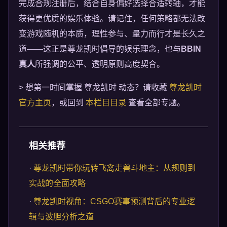
完成合规注册后，结合自身偏好选择合适转轴，才能
获得更优质的娱乐体验。请记住，任何策略都无法改
变游戏随机的本质，理性参与、量力而行才是长久之
道——这正是尊龙凯时倡导的娱乐理念，也与
BBIN
真人
所强调的公平、透明原则高度契合。
> 想第一时间掌握 尊龙凯时 动态？请收藏
尊龙凯时
官方主页
，或回到
本栏目目录
查看全部专题。
相关推荐
·
尊龙凯时带你玩转飞禽走兽斗地主：从规则到
实战的全面攻略
·
尊龙凯时视角：CSGO赛事预测背后的专业逻
辑与波胆分析之道