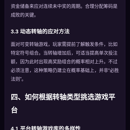
资金储备来应对连续未中奖的周期。合理分配筹码是
成败的关键。
3.3 动态转轴的应对方法
面对可变转轴游戏，玩家需提前了解触发条件，比如
特定符号组合。当转轴增加后，可适当提高单次投注
额，因为此时出现高奖励组合的概率相对上升。不过
必须注意，这种策略仍建立在概率基础上，并非“必胜
法则”。
四、如何根据转轴类型挑选游戏平
台
4.1 平台转轴游戏库的多样性