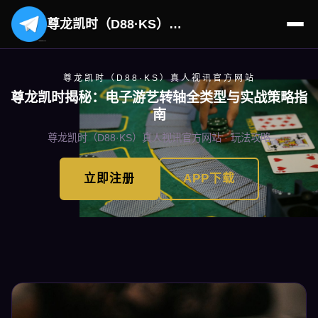
尊龙凯时（D88·KS）真人视讯官方网站
尊龙凯时（D88·KS）真人视讯官方网站
尊龙凯时揭秘：电子游艺转轴全类型与实战策略指
南
尊龙凯时（D88·KS）真人视讯官方网站 · 玩法攻略
立即注册
APP下载