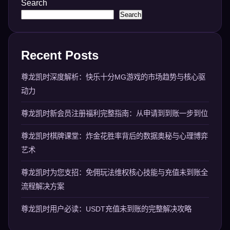
Search
Search
Recent Posts
尊龙凯时深度解析：快乐十分MG游戏的市场趋势与核心驱
动力
尊龙凯时新会员注册福利完整指南：从申请到到账一步到位
尊龙凯时棋牌课堂：炸金花胜率背后的数据奥秘与心理博弈
艺术
尊龙凯时为您支招：免佣玩法维权核心技能与充值未到账全
流程解决方案
尊龙凯时用户必读：USDT充值未到账的完整解决攻略