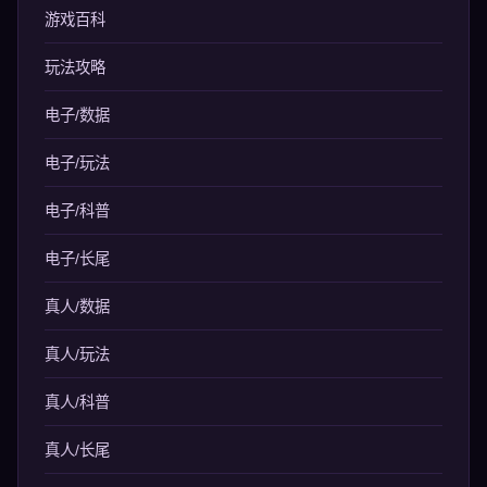
游戏百科
玩法攻略
电子/数据
电子/玩法
电子/科普
电子/长尾
真人/数据
真人/玩法
真人/科普
真人/长尾