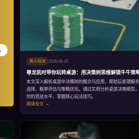
入
2026-05-25
真人/玩法
尊龙凯时带你玩转桌游：用决策树思维解锁牛牛策
本文深入解析桌游中决策树的概念与应用，帮助玩家理解
选择、概率评估与策略优化。通过实例分析桌游决策模型
你的竞技水平，掌握核心玩法技巧。
阅读全文 →