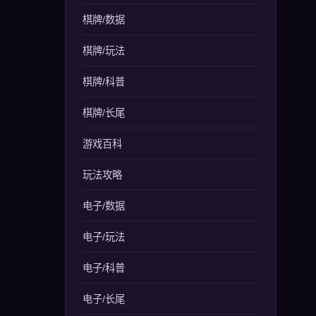
棋牌/数据
棋牌/玩法
棋牌/科普
棋牌/长尾
游戏百科
玩法攻略
电子/数据
电子/玩法
电子/科普
电子/长尾