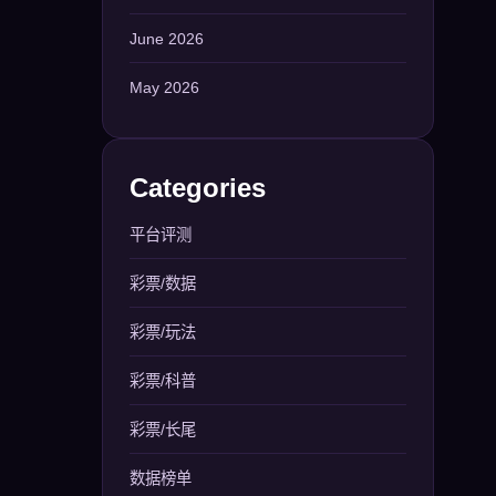
June 2026
May 2026
Categories
平台评测
彩票/数据
彩票/玩法
彩票/科普
彩票/长尾
数据榜单