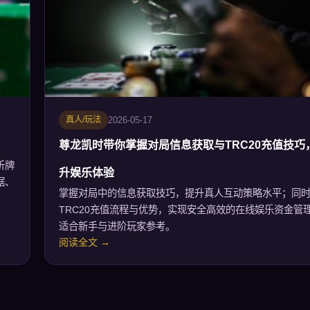
2026-05-17
真人/玩法
尊龙凯时带你掌握对局信息获取与TRC20充值技巧
析牌
升娱乐体验
据、
掌握对局中的信息获取技巧，提升真人互动策略水平；同
TRC20充值流程与优势，实现安全高效的在线娱乐资金管
适合新手与进阶玩家参考。
阅读全文 →