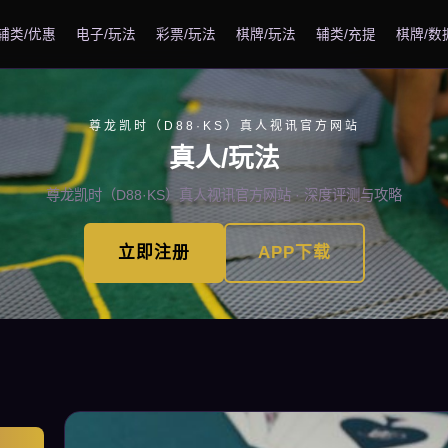
辅类/优惠
电子/玩法
彩票/玩法
棋牌/玩法
辅类/充提
棋牌/数
尊龙凯时（D88·KS）真人视讯官方网站
真人/玩法
尊龙凯时（D88·KS）真人视讯官方网站 · 深度评测与攻略
立即注册
APP下载