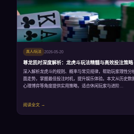
2026-05-20
真人/玩法
尊龙凯时深度解析：龙虎斗玩法精髓与高效投注策略
深入解析龙虎斗的规则、概率与常见规律，帮助玩家理性分
面走势，掌握最佳投注时机，提升娱乐体验。本文从历史数
心理博弈等角度提供实用策略，适合休闲玩家与进阶…
阅读全文 →