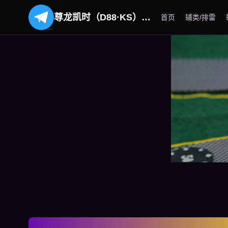
尊龙凯时（D88·KS）真人视讯官方网站
首页
辅类/排雷