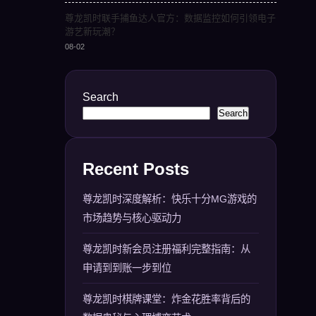
尊龙凯时联手捕鱼达人官方：数据监控如何引领电子
游艺新玩潮？
08-02
Search
Search
Recent Posts
尊龙凯时深度解析：快乐十分MG游戏的
市场趋势与核心驱动力
尊龙凯时新会员注册福利完整指南：从
申请到到账一步到位
尊龙凯时棋牌课堂：炸金花胜率背后的