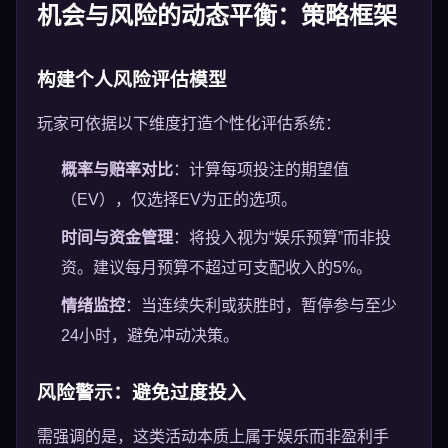
机会与风险的动态平衡：策略框架
构建个人风险评估模型
玩家可依据以下维度打造个性化评估系统：
概率与赔率对比
：计算每项投注的期望值
（EV），仅选择EV为正的选项。
时间与资金管理
：将投入视为“娱乐预算”而非投
资。建议每月预算不超过可支配收入的5%。
情绪监控
：当连续失利或获胜时，暂停参与至少
24小时，避免冲动决策。
风险警示：避免过度投入
需强调的是，这类活动本质上属于娱乐而非盈利手