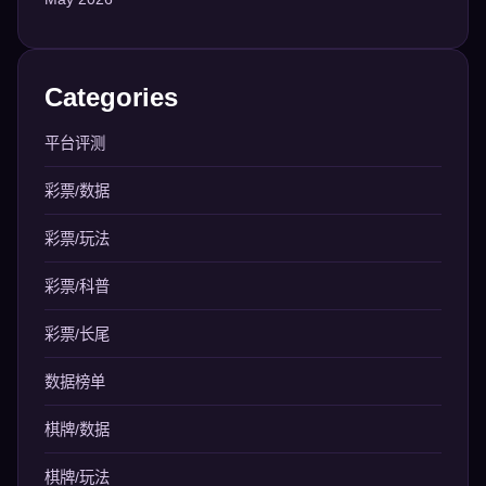
Categories
平台评测
彩票/数据
彩票/玩法
彩票/科普
彩票/长尾
数据榜单
棋牌/数据
棋牌/玩法