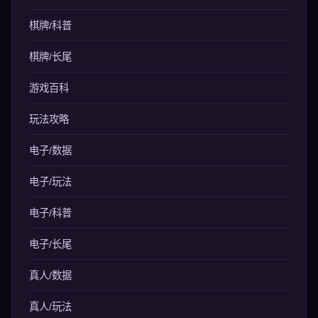
棋牌/科普
棋牌/长尾
游戏百科
玩法攻略
电子/数据
电子/玩法
电子/科普
电子/长尾
真人/数据
真人/玩法