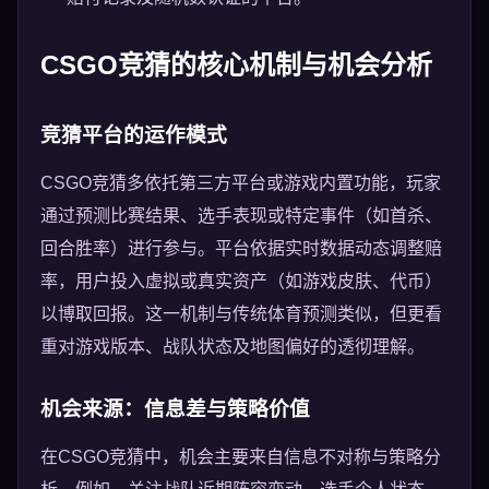
CSGO竞猜的核心机制与机会分析
竞猜平台的运作模式
CSGO竞猜多依托第三方平台或游戏内置功能，玩家
通过预测比赛结果、选手表现或特定事件（如首杀、
回合胜率）进行参与。平台依据实时数据动态调整赔
率，用户投入虚拟或真实资产（如游戏皮肤、代币）
以博取回报。这一机制与传统体育预测类似，但更看
重对游戏版本、战队状态及地图偏好的透彻理解。
机会来源：信息差与策略价值
在CSGO竞猜中，机会主要来自信息不对称与策略分