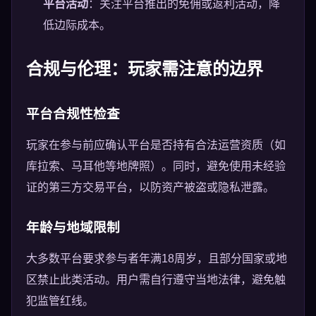
平台活动
：关注平台推出的免佣或返利活动，降
低边际成本。
合规与伦理：玩家需注意的边界
平台合规性检查
玩家在参与前应确认平台是否持有合法运营资质（如
库拉索、马耳他等地牌照）。同时，避免使用未经验
证的第三方交易平台，以防资产被盗或隐私泄露。
年龄与地域限制
大多数平台要求参与者年满18周岁，且部分国家或地
区禁止此类活动。用户需自行遵守当地法律，避免触
犯监管红线。