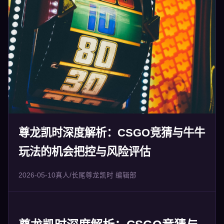
尊龙凯时深度解析：CSGO竞猜与牛牛
玩法的机会把控与风险评估
2026-05-10
真人/长尾
尊龙凯时 编辑部