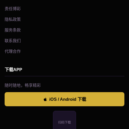
责任博彩
隐私政策
服务条款
联系我们
代理合作
下载APP
随时随地，畅享精彩
iOS / Android 下载
扫码下载