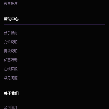
彩票投注
帮助中心
新手指南
充值说明
提款说明
优惠活动
在线客服
常见问题
关于我们
公司简介