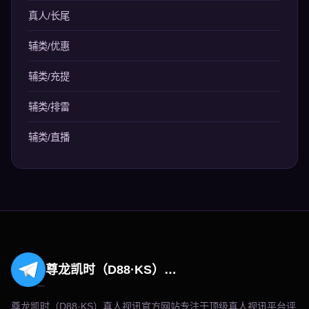
真人/长尾
辅类/优惠
辅类/充提
辅类/排雷
辅类/直播
尊龙凯时（D88·KS）真人视讯官方网站
尊龙凯时（D88·KS）真人视讯官方网站专注于顶级真人视讯平台评