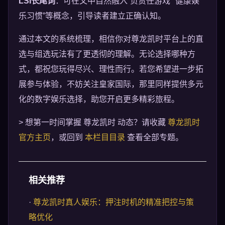
LSI长尾词
：可在文中自然融入“负责任游戏”“健康娱
乐习惯”等概念，引导读者建立正确认知。
通过本文的系统梳理，相信你对尊龙凯时平台上的直
选与组选玩法有了更透彻的理解。无论选择哪种方
式，都祝您玩得尽兴、理性而行。若您希望进一步拓
展参与体验，不妨关注皇家国际，那里同样提供多元
化的数字娱乐选择，助您开启更多精彩旅程。
> 想第一时间掌握 尊龙凯时 动态？请收藏
尊龙凯时
官方主页
，或回到
本栏目目录
查看全部专题。
相关推荐
·
尊龙凯时真人娱乐：押注时机的精准把控与策
略优化