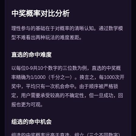
中奖概率对比分析
理性参与的基础在于对概率的清晰认知。通过数学模
型不难看出两种玩法的难度差距。
直选的命中难度
以每位0-9共10个数字的三位数为例，直选的中奖概
率精确为1/1000（千分之一）。换言之，每1000次开
奖中，平均只有一次机会命中。由于顺序被严格锁
定，用户需要承受较高的不确定性，但一旦成功，回
报也更为可观。
组选的命中机会
组选的中奖概率远高于直选。组六（三个不同数字）