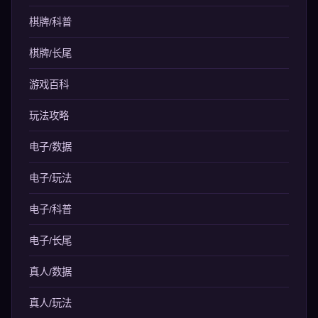
棋牌/科普
棋牌/长尾
游戏百科
玩法攻略
电子/数据
电子/玩法
电子/科普
电子/长尾
真人/数据
真人/玩法