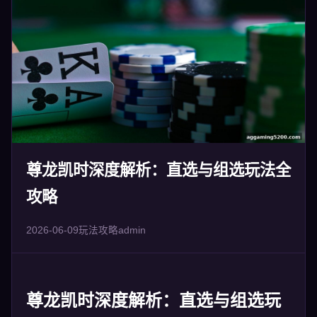
尊龙凯时深度解析：直选与组选玩法全
攻略
2026-06-09
玩法攻略
admin
尊龙凯时深度解析：直选与组选玩