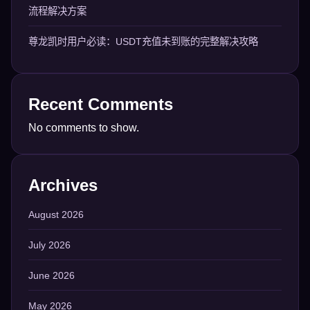
流程解决方案
尊龙凯时用户必读：USDT充值未到账的完整解决攻略
Recent Comments
No comments to show.
Archives
August 2026
July 2026
June 2026
May 2026