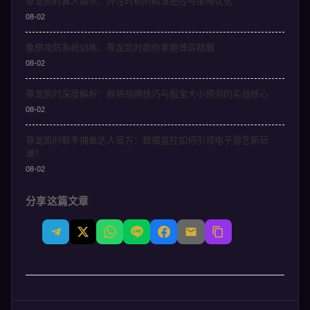
尊龙凯时真人娱乐：押注时机的精准把控与策略优化
08-02
象棋攻防系统训练：尊龙凯时助你掌握博弈精髓
08-02
尊龙凯时深度解析：麻将胡牌技巧与骰宝大小预测的实战核心
08-02
尊龙凯时联手捕鱼达人官方：数据监控如何引领电子游艺新玩
潮？
08-02
分享这篇文章