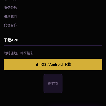
服务条款
联系我们
代理合作
下载APP
随时随地，畅享精彩
iOS / Android 下载
扫码下载