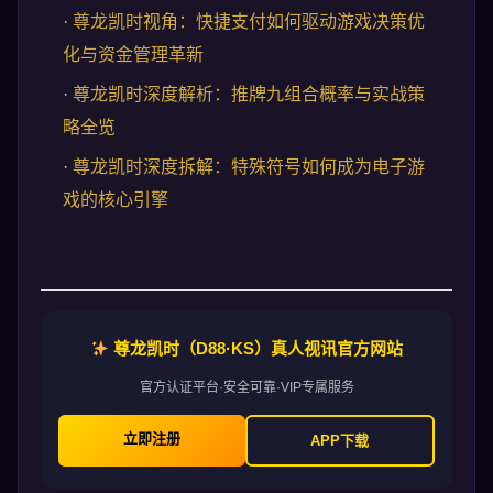
·
尊龙凯时视角：快捷支付如何驱动游戏决策优
化与资金管理革新
·
尊龙凯时深度解析：推牌九组合概率与实战策
略全览
·
尊龙凯时深度拆解：特殊符号如何成为电子游
戏的核心引擎
尊龙凯时（D88·KS）真人视讯官方网站
官方认证平台·安全可靠·VIP专属服务
立即注册
APP下载