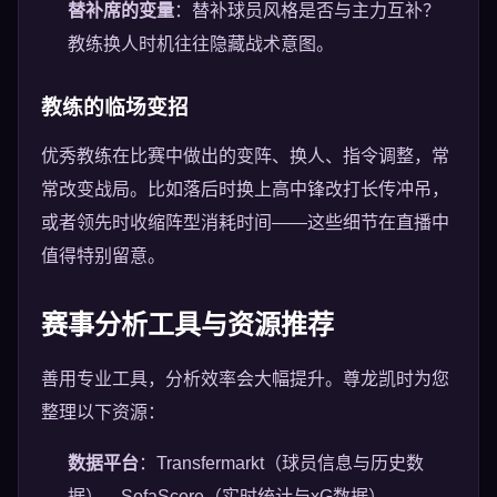
替补席的变量
：替补球员风格是否与主力互补？
教练换人时机往往隐藏战术意图。
教练的临场变招
优秀教练在比赛中做出的变阵、换人、指令调整，常
常改变战局。比如落后时换上高中锋改打长传冲吊，
或者领先时收缩阵型消耗时间——这些细节在直播中
值得特别留意。
赛事分析工具与资源推荐
善用专业工具，分析效率会大幅提升。尊龙凯时为您
整理以下资源：
数据平台
：Transfermarkt（球员信息与历史数
据）、SofaScore（实时统计与xG数据）。