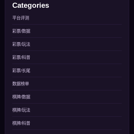
Categories
平台评测
彩票/数据
彩票/玩法
彩票/科普
彩票/长尾
数据榜单
棋牌/数据
棋牌/玩法
棋牌/科普