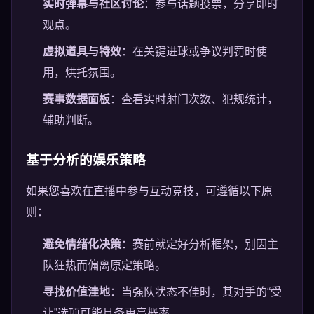
实时弹幕与社区讨论
：参与话题投票，分享即时
观点。
虚拟道具与特效
：在关键进球或争议判罚时使
用，烘托氛围。
赛事数据面板
：查看实时射门次数、犯规统计，
辅助判断。
基于分析的娱乐策略
如果您喜欢在直播中参与互动竞技，可遵循以下原
则：
避免情绪化决策
：赛前就定好分析框架，别因主
队狂热而偏离原定策略。
寻找价值洼地
：当强队状态不佳时，其对手的“受
让”选项可能具备更高概率。