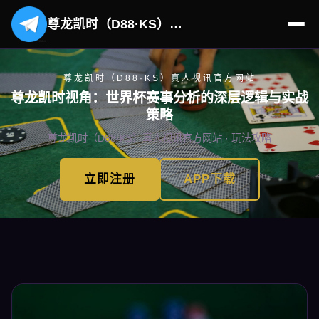
尊龙凯时（D88·KS）真人视讯官方网站
尊龙凯时（D88·KS）真人视讯官方网站
尊龙凯时视角：世界杯赛事分析的深层逻辑与实战
策略
尊龙凯时（D88·KS）真人视讯官方网站 · 玩法攻略
立即注册
APP下载