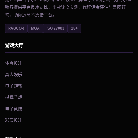
赌客提供平台反水对比、出款速度实测、代理佣金评估与黑网预
警，助你远离不靠谱平台。
PAGCOR
MGA
ISO 27001
18+
游戏大厅
体育投注
真人娱乐
电子游戏
棋牌游戏
电子竞技
彩票投注