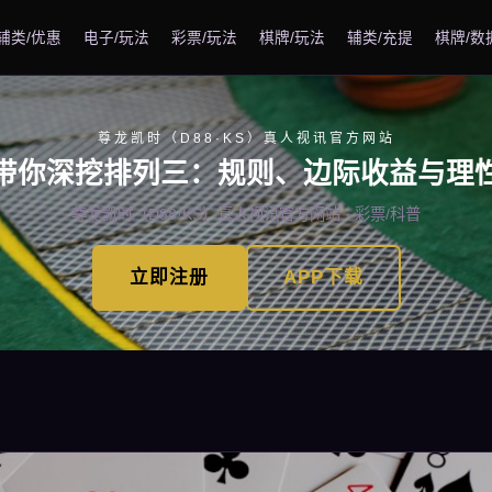
辅类/优惠
电子/玩法
彩票/玩法
棋牌/玩法
辅类/充提
棋牌/数
尊龙凯时（D88·KS）真人视讯官方网站
带你深挖排列三：规则、边际收益与理
尊龙凯时（D88·KS）真人视讯官方网站 · 彩票/科普
立即注册
APP下载