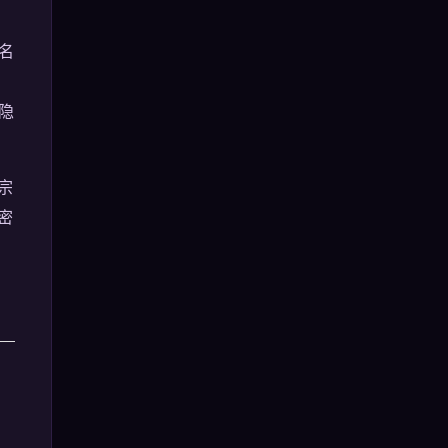
名
隐
宗
密