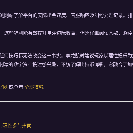
测网站了解平台的实际出金速度、客服响应及纠纷处理记录。排
。这些福利能有效提升单注边际收益，但需仔细阅读条款，避免
任何技巧都无法改变这一事实。尊龙凯时建议玩家以理性娱乐为
刺激的数字资产投注感兴趣，不妨了解比特币博彩，它融合了加
官网
或查看
全部攻略
。
与理性参与指南