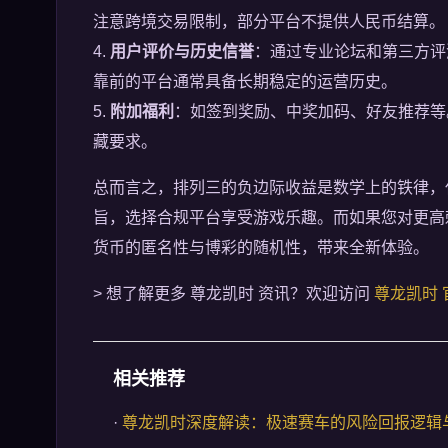
注意跨境交易限制，部分平台不提供人民币结算。
4.
用户评价与历史信誉
：通过专业论坛和第三方评
靠前的平台通常具备长期稳定的运营历史。
5.
附加福利
：如签到奖励、中奖加码、好友推荐等
藏要求。
总而言之，排列三的负边际收益是数学上的铁律，
旨，选择合规平台享受游戏乐趣。而如果您对更高
货币的匿名性与博彩的随机性，带来全新体验。
> 想了解更多 尊龙凯时 资讯？欢迎访问
尊龙凯时 
相关推荐
·
尊龙凯时深度解读：极速赛车的风险回报逻辑