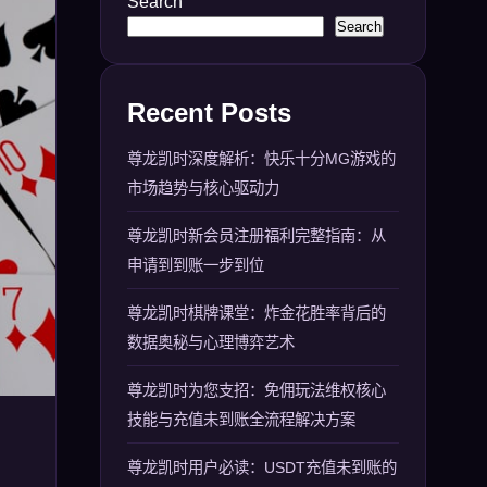
Search
Search
Recent Posts
尊龙凯时深度解析：快乐十分MG游戏的
市场趋势与核心驱动力
尊龙凯时新会员注册福利完整指南：从
申请到到账一步到位
尊龙凯时棋牌课堂：炸金花胜率背后的
数据奥秘与心理博弈艺术
尊龙凯时为您支招：免佣玩法维权核心
技能与充值未到账全流程解决方案
尊龙凯时用户必读：USDT充值未到账的