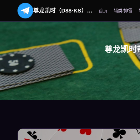
尊龙凯时（D88·KS）真人视讯官方网站
首页
辅类/排雷
尊龙凯时