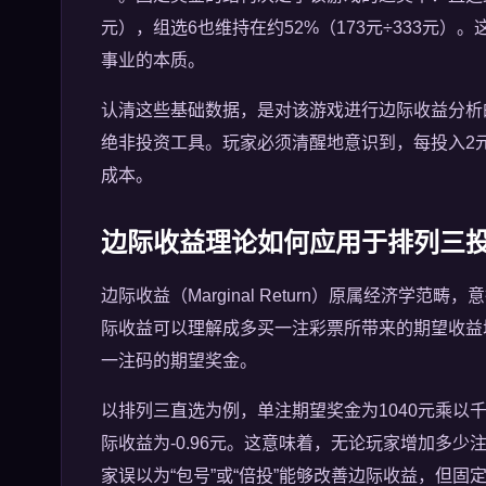
元），组选6也维持在约52%（173元÷333元
事业的本质。
认清这些基础数据，是对该游戏进行边际收益分析
绝非投资工具。玩家必须清醒地意识到，每投入2元
成本。
边际收益理论如何应用于排列三
边际收益（Marginal Return）原属经济
际收益可以理解成多买一注彩票所带来的期望收益
一注码的期望奖金。
以排列三直选为例，单注期望奖金为1040元乘以千
际收益为-0.96元。这意味着，无论玩家增加多
家误以为“包号”或“倍投”能够改善边际收益，但