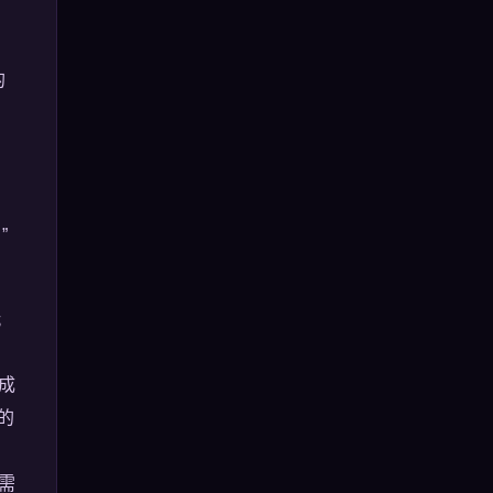
的
”
玩
成
的
需