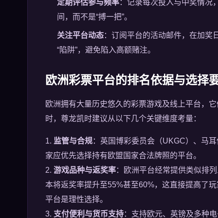
定期评估参与频率
：记录每次投入与中奖情况
间，而不是“搏一把”。
关注平台动态
：订阅平台的活动邮件，在加奖
“陷阱”，避免陷入高额赌注。
欧洲彩票平台的排名依据与选择
欧洲拥有大量历史悠久的彩票游戏及线上平台，它
时，尊龙凯时建议从以下几个关键维度考量：
1.
监管与合规
：英国博彩委员会（UKGC）、马
家应优先选择持有欧盟国家合法牌照的平台。
2.
游戏品种与返奖率
：欧洲平台经常提供类似排列
本将返奖率提升至55%甚至60%，这直接提高了
平台是理性选择。
3.
支付便利与货币支持
：支持欧元、英镑及多种电