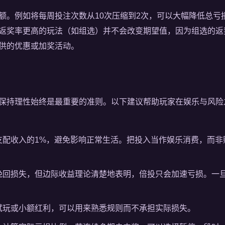
额。例如将每周投注次数从10次压缩到2次，可以大幅降低总亏
返奖率更高的玩法（如组选）并不会改变期望值，因为组选的返
提供的优惠或加奖活动。
保持理性始终是最重要的准则。以下建议帮助玩家在娱乐与风险
支配收入的1%，避免影响正常生活。把投入当作娱乐消费，而非
挽回损失，但边际收益理论清楚地表明，倍投只会加速亏损。一
试玩或小额红利，可以用来熟悉规则而不承担实际损失。