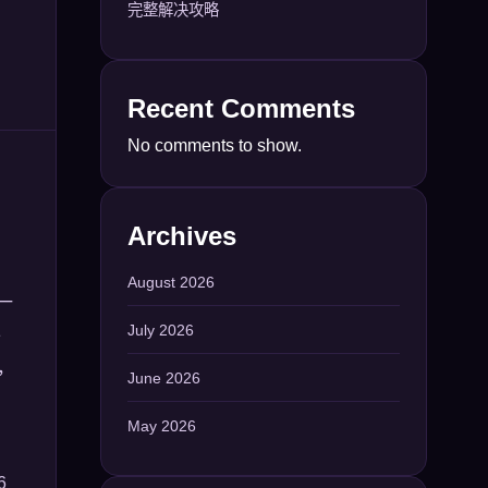
完整解决攻略
Recent Comments
No comments to show.
Archives
August 2026
一
July 2026
外
，
June 2026
May 2026
6