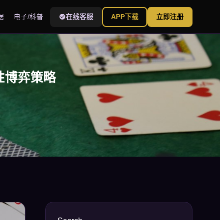
据
电子/科普
辅类/直播
在线客服
真人/数据
APP下载
棋牌/长尾
立即注册
真人/科普
真
性博弈策略