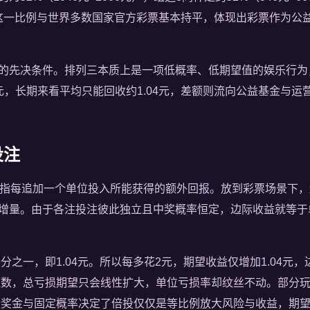
）。这一比例与世界多数国家官方彩票基本持平，体现出彩票作为公
的先决条件。排列三本质上是一项低概率、低期望值的娱乐行为
，长期来看平均只能回收约1.04元，差额则流向公益基金与运
投注
学范畴，意指每追加一个单位投入所能获得的额外回报。放到彩票场景下
增量。由于各注投注彼此独立且中奖概率恒定，边际收益就等于
分之一，即1.04元。所以每多花2元，期望收益仅增加1.04元，
少注数，总亏损期望只会线性扩大，单位亏损率却纹丝不动。部分
固定奖金与固定概率决定了倍投仅仅是等比例放大风险与收益，期