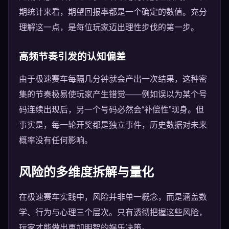
期统计来看，期望回报率都是一个确定的数值。充分
理解这一点，是每位玩家迈出理性步伐的第一步。
高频节奏引发的认知偏差
由于极速赛车每隔几分钟就会产出一次结果，这种密
集的节奏极易使玩家产生错觉——例如误以为某个号
码连续出现后，另一个号码必然会“补偿性”现身。但
事实是，每一轮开奖都是独立事件，历史数据对未来
概率没有任何影响。
风险的多维度拆解与量化
在极速赛车实践中，风险并非单一概念，而是涵盖数
学、行为与心理三个层次。只有透彻把握这些风险，
玩家才能做出更加明智的娱乐决策。