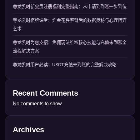
尊龙凯时新会员注册福利完整指南：从申请到到账一步到位
尊龙凯时棋牌课堂：炸金花胜率背后的数据奥秘与心理博弈
艺术
尊龙凯时为您支招：免佣玩法维权核心技能与充值未到账全
流程解决方案
尊龙凯时用户必读：USDT充值未到账的完整解决攻略
Recent Comments
No comments to show.
Archives