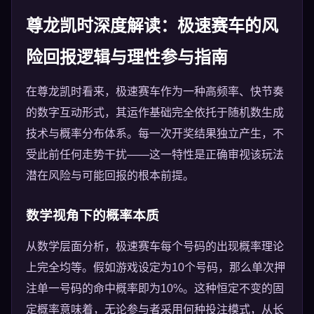
尊龙凯时深度解读：极速赛车的风
险回报逻辑与理性参与指南
在尊龙凯时看来，极速赛车作为一种高频率、快节奏
的数字互动形式，其运作基础完全依托于随机数生成
技术与概率分布体系。每一次开奖结果独立产生，不
受此前任何走势干扰——这一特性是正确审视该玩法
潜在风险与可能回报的根本前提。
数学视角下的概率本质
从数学层面分析，极速赛车每个号码的出现概率理论
上完全均等。假如游戏设定为10个号码，那么单次押
注单一号码的命中概率即为10%。这种恒定不变的固
定概率意味着，无论参与者采用何种投注模式，从长