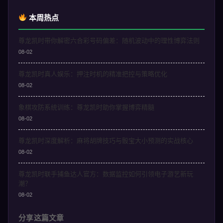
本周热点
尊龙凯时带你解密六合彩号码偏差：随机波动中的理性博弈法则
08-02
尊龙凯时真人娱乐：押注时机的精准把控与策略优化
08-02
象棋攻防系统训练：尊龙凯时助你掌握博弈精髓
08-02
尊龙凯时深度解析：麻将胡牌技巧与骰宝大小预测的实战核心
08-02
尊龙凯时联手捕鱼达人官方：数据监控如何引领电子游艺新玩
潮？
08-02
分享这篇文章