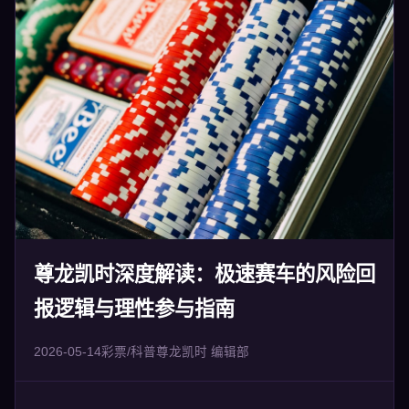
尊龙凯时深度解读：极速赛车的风险回
报逻辑与理性参与指南
2026-05-14
彩票/科普
尊龙凯时 编辑部