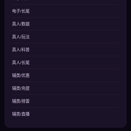
电子/长尾
真人/数据
真人/玩法
真人/科普
真人/长尾
辅类/优惠
辅类/充提
辅类/排雷
辅类/直播