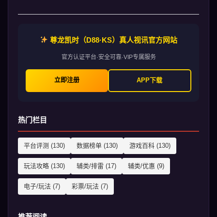
尊龙凯时（D88·KS）真人视讯官方网站
官方认证平台·安全可靠·VIP专属服务
立即注册
APP下载
热门栏目
平台评测 (130)
数据榜单 (130)
游戏百科 (130)
玩法攻略 (130)
辅类/排雷 (17)
辅类/优惠 (9)
电子/玩法 (7)
彩票/玩法 (7)
推荐阅读