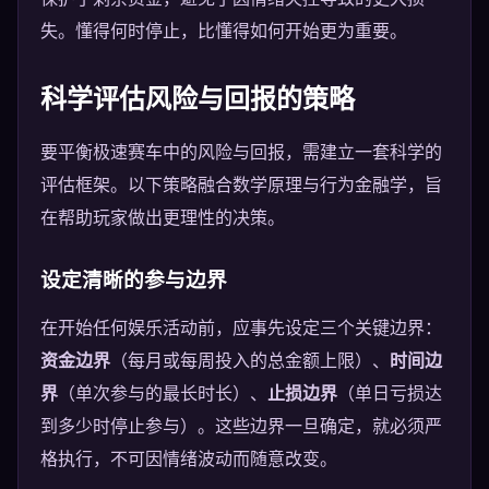
失。懂得何时停止，比懂得如何开始更为重要。
科学评估风险与回报的策略
要平衡极速赛车中的风险与回报，需建立一套科学的
评估框架。以下策略融合数学原理与行为金融学，旨
在帮助玩家做出更理性的决策。
设定清晰的参与边界
在开始任何娱乐活动前，应事先设定三个关键边界：
资金边界
（每月或每周投入的总金额上限）、
时间边
界
（单次参与的最长时长）、
止损边界
（单日亏损达
到多少时停止参与）。这些边界一旦确定，就必须严
格执行，不可因情绪波动而随意改变。