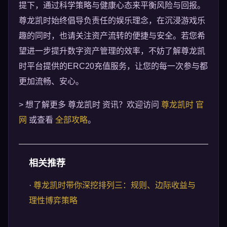
提下，通过科学策略与健康心态来平衡风险与回报。
尊龙凯时始终倡导负责任的娱乐理念，在沉浸游戏乐
趣的同时，也请关注资产流转的便捷与安全。若您希
望进一步提升数字资产管理的效率，不妨了解尊龙凯
时平台提供的ERC20充值服务，让您的每一次参与都
更加流畅、安心。
> 想了解更多 尊龙凯时 资讯？欢迎访问
尊龙凯时 官
网
或查看
全部攻略
。
相关推荐
·
尊龙凯时带你深挖排列三：规则、边际收益与
理性博弈策略