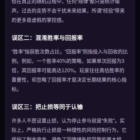
但在真正的随机过程中，任何“规律”都只是统计噪
声。过去的走势不会干扰未来结果，所谓“经验”带来
的更多是虚假的掌控感。
误区二：混淆胜率与回报率
“胜率”指获胜次数占比，“回报率”则指投入与回收的比
例。例如，一个胜率40%的策略，如果单次回报为3
倍，其回报率可能高达120%。玩家往往高估胜率的
重要性，却忽略了回报率才是决定长期结果的核心指
标。
误区三：把止损等同于认输
许多人不愿设置止损，认为停止参与就是“失败”。实
际上，严格执行止损是一种理性的风险控制行为，它
保护了剩余资金，避免了因情绪失控导致的更大损