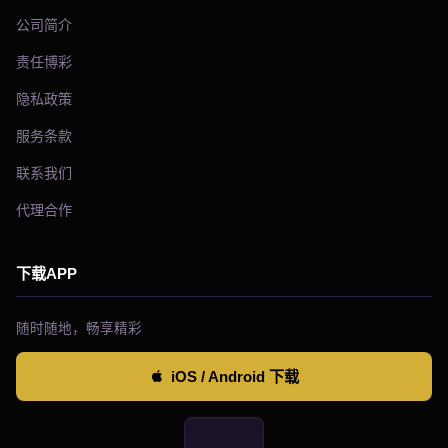
公司简介
责任博彩
隐私政策
服务条款
联系我们
代理合作
下载APP
随时随地，畅享精彩
iOS / Android 下载