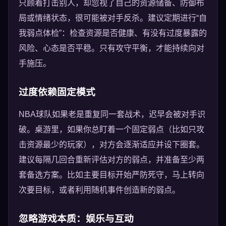
只顾着打击别人，却忽视了自己的资源储备、防御布
局或情绪状态，很可能被对手反杀。建议定期进行“自
我弱点体检”：检查资源是否健康、有没有过度暴露的
风险、心态是否平稳。只有攻守平衡，才能持续向对
手施压。
过度依赖固定模式
NBA球队如果老是重复同一套战术，迟早会被对手识
破。桌游里，如果你总盯着一个固定弱点（比如只攻
击资源最少的玩家），对方会逐渐适应并设下圈套。
建议每隔几回合重新评估对方的弱点，并准备至少两
套备选方案。比如主要目标开始严防死守，马上转向
次要目标，或者利用随机事件创造新的弱点。
忽略游戏本质：娱乐与互动