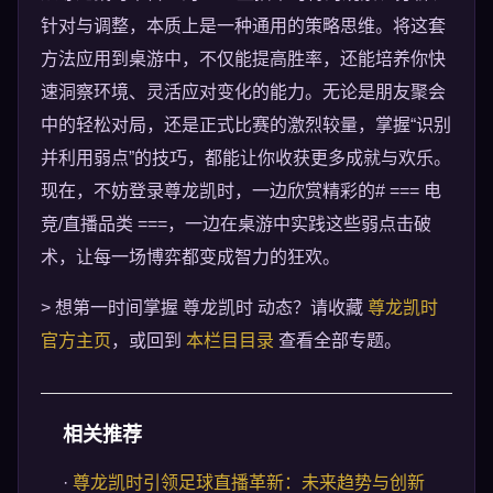
针对与调整，本质上是一种通用的策略思维。将这套
方法应用到桌游中，不仅能提高胜率，还能培养你快
速洞察环境、灵活应对变化的能力。无论是朋友聚会
中的轻松对局，还是正式比赛的激烈较量，掌握“识别
并利用弱点”的技巧，都能让你收获更多成就与欢乐。
现在，不妨登录尊龙凯时，一边欣赏精彩的# === 电
竞/直播品类 ===，一边在桌游中实践这些弱点击破
术，让每一场博弈都变成智力的狂欢。
> 想第一时间掌握 尊龙凯时 动态？请收藏
尊龙凯时
官方主页
，或回到
本栏目目录
查看全部专题。
相关推荐
·
尊龙凯时引领足球直播革新：未来趋势与创新