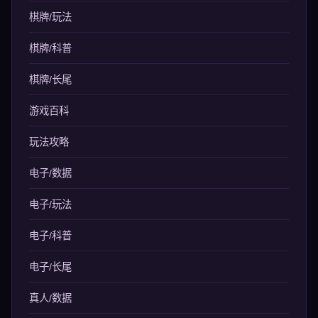
棋牌/玩法
棋牌/科普
棋牌/长尾
游戏百科
玩法攻略
电子/数据
电子/玩法
电子/科普
电子/长尾
真人/数据