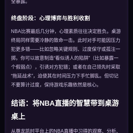
全暴露。
终盘阶段：心理博弈与胜利收割
NBA比赛最后几分钟，心理素质往往决定胜负。桌游
终局同样需要冷静的致命一击。此时对手可能因压力
犯更多错——比如忽略关键规则、过度保守或孤注一
掷。你可以故意制造“看似诱人的陷阱”（比如暴露一
个假弱点），引诱对方犯错；或者在自己领先时采取
“拖延战术”，迫使其在时间压力下手忙脚乱。但切记
不要算计过度，保持游戏乐趣依然是核心。
结语：将NBA直播的智慧带到桌游
桌上
从尊龙凯时平台上的NBA直播中习得的观察、分析、