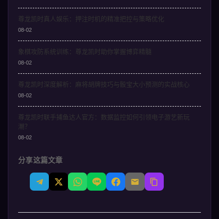
尊龙凯时真人娱乐：押注时机的精准把控与策略优化
08-02
象棋攻防系统训练：尊龙凯时助你掌握博弈精髓
08-02
尊龙凯时深度解析：麻将胡牌技巧与骰宝大小预测的实战核心
08-02
尊龙凯时联手捕鱼达人官方：数据监控如何引领电子游艺新玩
潮？
08-02
分享这篇文章