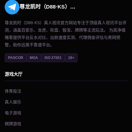
尊龙凯时（D88·KS）真人视讯官方网站
尊龙凯时（D88·KS）真人视讯官方网站专注于顶级真人视讯平台评
测，涵盖百家乐、龙虎、轮盘、骰宝、牌牌等主流玩法。 为高净值
赌客提供平台反水对比、出款速度实测、代理佣金评估与黑网预
警，助你远离不靠谱平台。
PAGCOR
MGA
ISO 27001
18+
游戏大厅
体育投注
真人娱乐
电子游戏
棋牌游戏