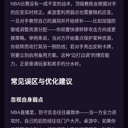
NBA比赛没有一成不变的战术，顶级教练会根据对手
的应变实时修正。桌游里利用弱点也需要随机应变。
一旦对手察觉自己的漏洞并开始修补——比如加强防
御或调整资源分配——你就要快速转移攻击方向或更
换策略。举例来说，当对方开始重点保护某种资源，
你就转而攻打其另一侧防线；若对手亮出反制卡牌，
则要立刻启用备用方案。这种“边打边调”的博弈能
力，正是普通玩家和高手的分水岭。
常见误区与优化建议
忽视自身弱点
NBA直播里，防守反击往往最致命——当一方全力进
攻时，自己的后防线往往门户大开。桌游中，如果你