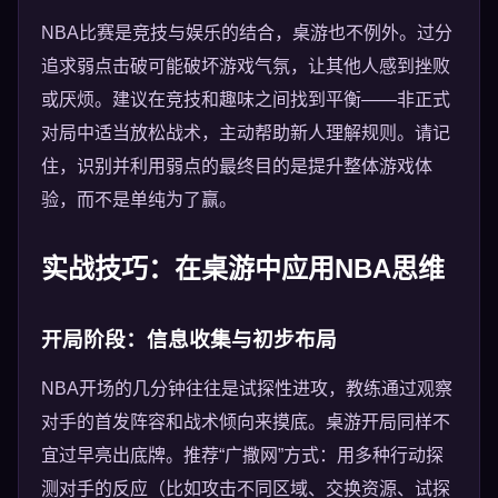
NBA比赛是竞技与娱乐的结合，桌游也不例外。过分
追求弱点击破可能破坏游戏气氛，让其他人感到挫败
或厌烦。建议在竞技和趣味之间找到平衡——非正式
对局中适当放松战术，主动帮助新人理解规则。请记
住，识别并利用弱点的最终目的是提升整体游戏体
验，而不是单纯为了赢。
实战技巧：在桌游中应用NBA思维
开局阶段：信息收集与初步布局
NBA开场的几分钟往往是试探性进攻，教练通过观察
对手的首发阵容和战术倾向来摸底。桌游开局同样不
宜过早亮出底牌。推荐“广撒网”方式：用多种行动探
测对手的反应（比如攻击不同区域、交换资源、试探