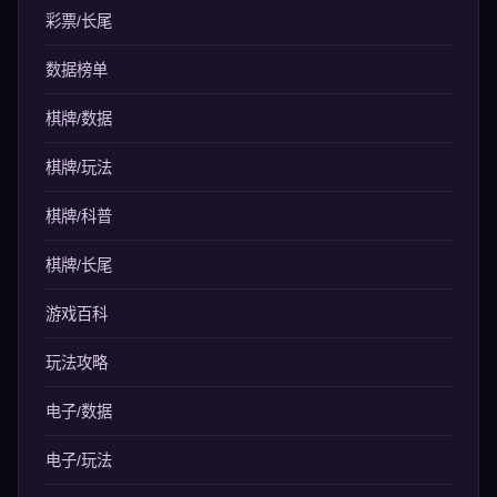
彩票/长尾
数据榜单
棋牌/数据
棋牌/玩法
棋牌/科普
棋牌/长尾
游戏百科
玩法攻略
电子/数据
电子/玩法