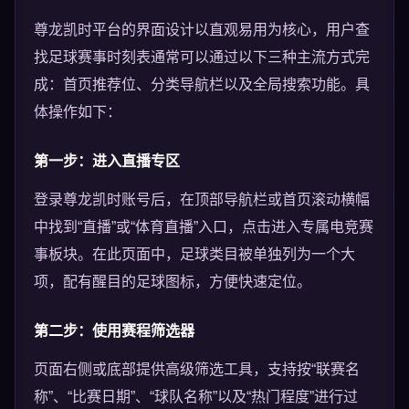
尊龙凯时平台的界面设计以直观易用为核心，用户查
找足球赛事时刻表通常可以通过以下三种主流方式完
成：首页推荐位、分类导航栏以及全局搜索功能。具
体操作如下：
第一步：进入直播专区
登录尊龙凯时账号后，在顶部导航栏或首页滚动横幅
中找到“直播”或“体育直播”入口，点击进入专属电竞赛
事板块。在此页面中，足球类目被单独列为一个大
项，配有醒目的足球图标，方便快速定位。
第二步：使用赛程筛选器
页面右侧或底部提供高级筛选工具，支持按“联赛名
称”、“比赛日期”、“球队名称”以及“热门程度”进行过