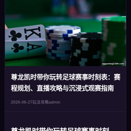
尊龙凯时带你玩转足球赛事时刻表：赛
程规划、直播攻略与沉浸式观赛指南
2026-06-27
玩法攻略
admin