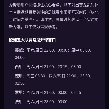
为帮助用户快速抓住核心看点，以下列出尊龙凯时体
育直播近期最受关注的足球赛事常规开球时段（以北
京时间为基准）。请注意，具体时刻表以平台实时更
新为准，以下仅为常规参考。
欧洲五大联赛常见开球窗口
英超
：周六/周日 22:00、00:30；周中 03:00、
04:00
西甲
：周六/周日 21:00、23:15、03:00
德甲
：周五 03:30；周六/周日 21:30、23:30、
01:30
意甲
：周六/周日 21:00、00:00、02:45
法甲
：周六/周日 23:00、03:00