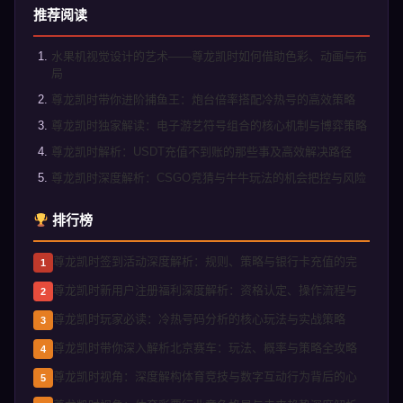
推荐阅读
水果机视觉设计的艺术——尊龙凯时如何借助色彩、动画与布
局
尊龙凯时带你进阶捕鱼王：炮台倍率搭配冷热号的高效策略
尊龙凯时独家解读：电子游艺符号组合的核心机制与博弈策略
尊龙凯时解析：USDT充值不到账的那些事及高效解决路径
尊龙凯时深度解析：CSGO竞猜与牛牛玩法的机会把控与风险
排行榜
尊龙凯时签到活动深度解析：规则、策略与银行卡充值的完
尊龙凯时新用户注册福利深度解析：资格认定、操作流程与
尊龙凯时玩家必读：冷热号码分析的核心玩法与实战策略
尊龙凯时带你深入解析北京赛车：玩法、概率与策略全攻略
尊龙凯时视角：深度解构体育竞技与数字互动行为背后的心