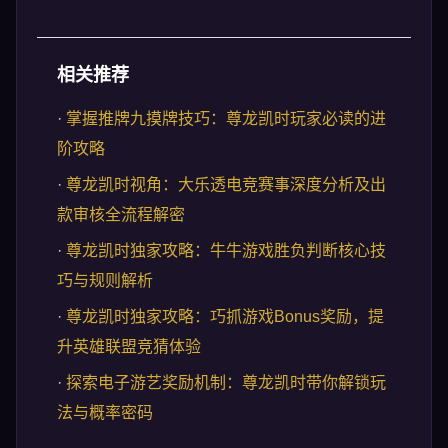
相关推荐
·
掌握推牌九摸牌技巧：尊龙凯时玩家必读的进
阶攻略
·
尊龙凯时视角：大乐透电竞赛事深度分析及出
款审核全流程解密
·
尊龙凯时独家攻略：牛牛游戏胜负判断核心技
巧与规则解析
·
尊龙凯时独家攻略：巧抓游戏Bonus奖励，提
升英雄联盟竞猜体验
·
探索电子游艺奖励机制：尊龙凯时带你解锁玩
法与概率密码