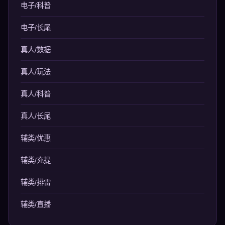
电子/科普
电子/长尾
真人/数据
真人/玩法
真人/科普
真人/长尾
辅类/优惠
辅类/充提
辅类/排雷
辅类/直播