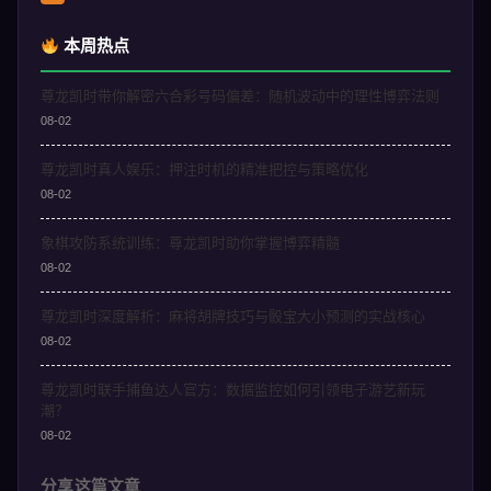
本周热点
尊龙凯时带你解密六合彩号码偏差：随机波动中的理性博弈法则
08-02
尊龙凯时真人娱乐：押注时机的精准把控与策略优化
08-02
象棋攻防系统训练：尊龙凯时助你掌握博弈精髓
08-02
尊龙凯时深度解析：麻将胡牌技巧与骰宝大小预测的实战核心
08-02
尊龙凯时联手捕鱼达人官方：数据监控如何引领电子游艺新玩
潮？
08-02
分享这篇文章