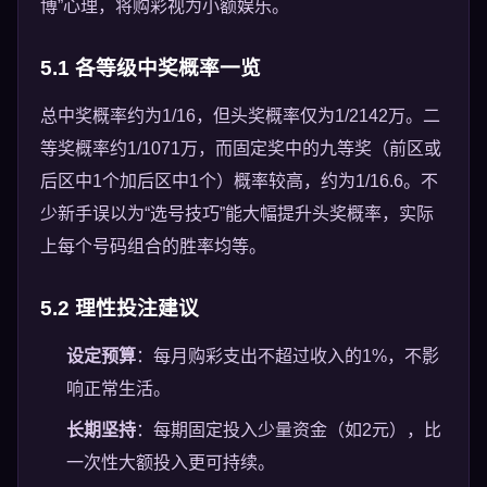
博”心理，将购彩视为小额娱乐。
5.1 各等级中奖概率一览
总中奖概率约为1/16，但头奖概率仅为1/2142万。二
等奖概率约1/1071万，而固定奖中的九等奖（前区或
后区中1个加后区中1个）概率较高，约为1/16.6。不
少新手误以为“选号技巧”能大幅提升头奖概率，实际
上每个号码组合的胜率均等。
5.2 理性投注建议
设定预算
：每月购彩支出不超过收入的1%，不影
响正常生活。
长期坚持
：每期固定投入少量资金（如2元），比
一次性大额投入更可持续。