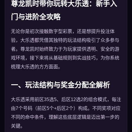
尊龙凯时带你玩转大乐透：新手入
门与进阶全攻略
无论你是初次接触数字型彩票，还是想提升投注体
验，大乐透都凭借其独特的玩法结构吸引了众多参与
者。尊龙凯时始终致力于为玩家提供透明、安全的游
戏环境，接下来将从基础规则到实战技巧，为你系统
梳理大乐透的方方面面。
一、玩法结构与奖金分配全解析
大乐透采用前区35选5、后区12选2的组合模式，每注
由7个号码（前区5个+后区2个）构成。不同奖项对应
不同的命中条件，理解这些底层逻辑是迈出第一步的
关键。