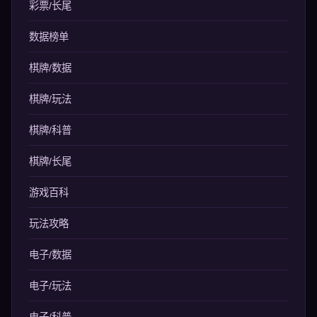
彩票/长尾
数据榜单
棋牌/数据
棋牌/玩法
棋牌/科普
棋牌/长尾
游戏百科
玩法攻略
电子/数据
电子/玩法