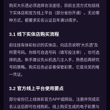
购买大乐透必须选择合法途径，目前主流方式包括线
下实体店和官方线上平台（部分省份开通）。无论哪
种方式，都要求实名认证且年满18周岁。
3.1 线下实体店购买流程
前往挂有体彩标识的实体店，向店员说明“大乐透”及
所需号码。你既可自选号码（填写投注单），也可选
择机选。新手建议先从机选几注入手，熟悉后再研究
号码策略。购买后务必妥善保管彩票，它是兑奖的唯
一凭证。
3.2 官方线上平台使用要点
部分省份已上线体彩官方APP或网站，注册并完成实
名认证后即可在线购彩。线上购买生成的电子彩票与