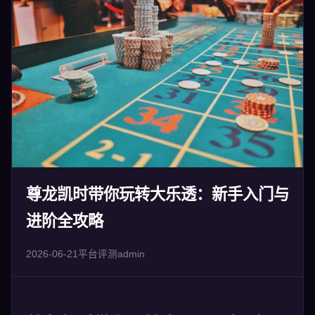
尊龙凯时带你玩转大乐透：新手入门与
进阶全攻略
2026-06-21
平台评测
admin