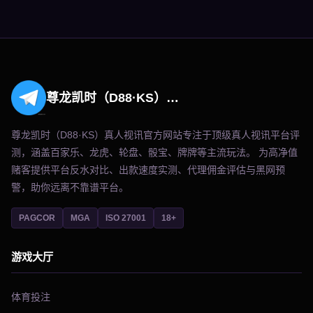
尊龙凯时（D88·KS）真人视讯官方网站
尊龙凯时（D88·KS）真人视讯官方网站专注于顶级真人视讯平台评
测，涵盖百家乐、龙虎、轮盘、骰宝、牌牌等主流玩法。 为高净值
赌客提供平台反水对比、出款速度实测、代理佣金评估与黑网预
警，助你远离不靠谱平台。
PAGCOR
MGA
ISO 27001
18+
游戏大厅
体育投注