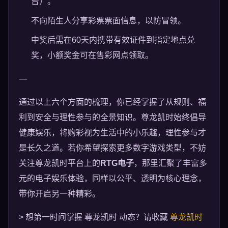
台）。
不向陌生人分享彩票票面信息，以防冒领。
中奖后需在60天内携带有效证件到指定地点兑
奖，小额奖金可在售彩网点领取。
—
通过以上六个方面的梳理，你已经掌握了从规则、福
利到安全与理性参与的全景知识。尊龙凯时始终倡导
健康娱乐，将购彩视为生活中的小乐趣，理性参与才
是长久之道。若你希望探索更多数字游戏类型，不妨
关注尊龙凯时平台上的
RTG电子
，那里汇聚了丰富多
元的电子娱乐体验，同样以公平、透明为核心理念，
带你开启另一种精彩。
> 想第一时间掌握 尊龙凯时 动态？请收藏
尊龙凯时