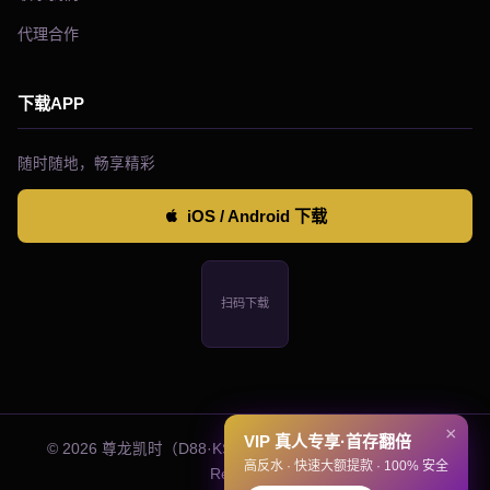
代理合作
下载APP
随时随地，畅享精彩
iOS / Android 下载
扫码下载
×
VIP 真人专享·首存翻倍
© 2026 尊龙凯时（D88·KS）真人视讯官方网站. All Rights
高反水 · 快速大额提款 · 100% 安全
Reserved.