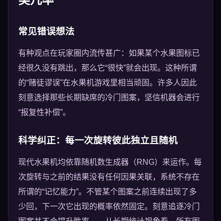
常见错误想法
有种观点在玩家圈内流传甚广：如果某个水果图标已
经很久没有跳出，那么它“很快”就会出现。这种所谓
的“赌徒谬误”在水果机游戏里相当顽固。许多人因此
刻意选择那些长期缺席的冷门图案，坚信机器会进行
“报复性补偿”。
科学纠正：每一次旋转彼此独立且随机
现代水果机均依靠随机数生成器（RNG）来运作。每
次旋转与之前的结果没有任何因果关联，系统不存在
所谓的“记忆能力”。不管某个图案之前连续出现了多
少回，下一次它出现的概率依然固定。刻意追逐冷门