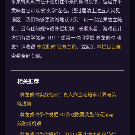
水果机的魅力在于随机性带来的即时反馈，但这并不
意味着它可以被“玄学”左右。通过厘清上述五大常见
误区，我们能够更清晰地认识到：每一次结果独立随
机，没有任何规律或补偿机制；长期来看，游戏设计
方拥有数学优势（RTP 想第一时间掌握 尊龙凯时 动
态？请收藏
尊龙凯时 官方主页
，或回到
本栏目目录
查看全部专题。
相关推荐
·
尊龙凯时实战指南：真人炸金花赔率计算与策
略进阶
·
尊龙凯时带你发掘PG游戏隐藏奖励的玩法与
兼职新机遇
·
尊龙凯时为你解析：JDB电子斗地主的攻防智