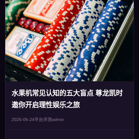
水果机常见认知的五大盲点 尊龙凯时
邀你开启理性娱乐之旅
2026-06-24
平台评测
admin