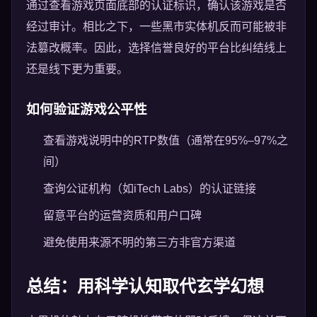
通过查看游戏页面底部的认证标识，确认该游戏是否
经过审计。相比之下，一些黑市实体机反而可能被非
法篡改概率。因此，选择信誉良好的平台比纠结线上
还是线下更为重要。
如何验证游戏公平性
查看游戏说明中的RTP数值（通常在95%–97%之
间）
查询公证机构（如iTech Labs）的认证链接
留意平台的运营资质和用户口碑
避免使用来源不明的第三方非官方渠道
总结：用科学认知取代玄学幻想