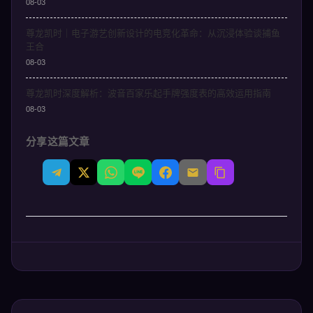
08-03
尊龙凯时｜电子游艺创新设计的电竞化革命：从沉浸体验谈捕鱼
王合
08-03
尊龙凯时深度解析：波音百家乐起手牌强度表的高效运用指南
08-03
分享这篇文章