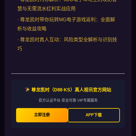
慧与无需流水红利实战应用
·
尊龙凯时带你玩转MG电子游戏返利：全面解
析与收益攻略
·
尊龙凯时真人互动：风险类型全解析与识别技
巧
尊龙凯时（D88·KS）真人视讯官方网站
官方认证平台·安全可靠·VIP专属服务
立即注册
APP下载