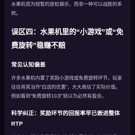
水果机视为短暂的放松娱乐，而非一种可以战胜的系
统。
误区四：水果机里的“小游戏”或“免
费旋转”稳赚不赔
常见认知偏差
许多水果机内置了奖励小游戏或免费旋转环节，玩家
往往将其当作“白送的优惠”，大大高估了实际价值。
例如看到“免费旋转10次”就以为必然有盈余。
科学纠正：奖励环节的回报率早已嵌进整体
RTP