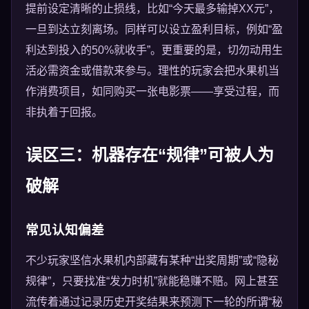
提前设定清晰的止损线，比如“今天最多输掉XX元”，
一旦到达立刻离场。同样可以设立盈利目标，例如“盈
利达到投入的50%就收手”。更重要的是，切勿动用生
活必需资金或借款来参与。理性的玩家会把水果机当
作消费项目，如同购买一张电影票——享受过程，而
非执着于回报。
误区三：机器存在“规律”可被人为
破解
常见认知偏差
不少玩家坚信水果机内部藏有某种“出奖周期”或“隐秘
规律”，只要找准“发力时机”就能稳赚不赔。网上甚至
流传着通过记录历史开奖结果来预测下一轮的所谓“秘