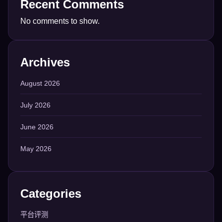
Recent Comments
No comments to show.
Archives
August 2026
July 2026
June 2026
May 2026
Categories
平台评测