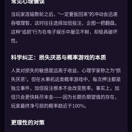
常见心理偏误
当玩家连输数轮之后，“一定要扳回来”的冲动会迅速
吞噬理智，这时往往选择加倍投注，企图一把翻盘。
这种“追损”行为在电子娱乐中屡见不鲜，却极具破坏
性。
科学纠正：损失厌恶与概率游戏的本质
人类对损失的敏感度远高于收益，心理学家称之为“损
失厌恶”。但在水果机这类概率游戏中，每次押注都是
独立事件，加倍投注根本不会改变胜率。事实上，加
倍只会更快耗尽本金——因为长期负期望值的存在，
玩家最终净亏损的概率趋近于100%。
更理性的对策