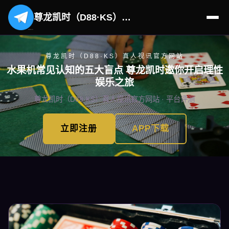
尊龙凯时（D88·KS）真人视讯官方网站
尊龙凯时（D88·KS）真人视讯官方网站
水果机常见认知的五大盲点 尊龙凯时邀你开启理性
娱乐之旅
尊龙凯时（D88·KS）真人视讯官方网站 · 平台评测
立即注册
APP下载