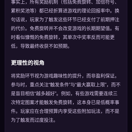
事实上，所有奖励机制（包括免费旋转、加倍符号、
累积奖池等）都已经折算进游戏的理论回报率中。换
句话说，玩家为了触发这些环节已经支付了前期押注
的代价。免费旋转并不会改变游戏的长期期望值。有
时看似慷慨的免费旋转，其单次中奖率反而可能更
低，导致最终收获不如预期。
更理性的视角
将奖励环节视为游戏趣味性的提升，而非盈利保证。
参与时，重点关注“触发条件”与“最大赢取上限”，而不
是盲目相信“越多越好”。例如，有些游戏需要连续三
次特定图案才能触发免费旋转，这本身已是低概率事
件。玩家应在合理预算内享受这些附加玩法，而不是
为了触发而过度投注。