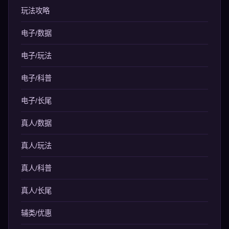
玩法攻略
电子/数据
电子/玩法
电子/科普
电子/长尾
真人/数据
真人/玩法
真人/科普
真人/长尾
辅类/优惠