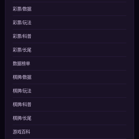
彩票/数据
彩票/玩法
彩票/科普
彩票/长尾
数据榜单
棋牌/数据
棋牌/玩法
棋牌/科普
棋牌/长尾
游戏百科