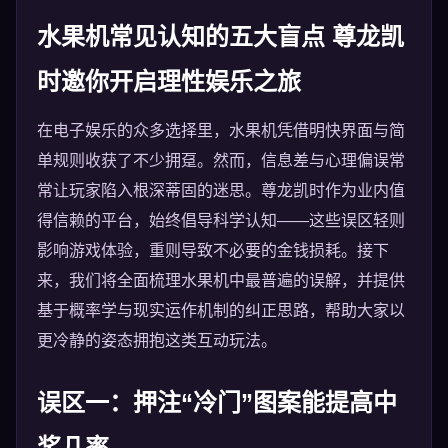
水果机常见认知的五大盲点 尊龙凯
时邀你开启理性娱乐之旅
在电子娱乐的众多选择里，水果机凭借明快界面与简
单规则收获了不少拥趸。然而，信息差与心理偏误常
常让玩家陷入根深蒂固的迷思。尊龙凯时作为业内值
得信赖的平台，始终倡导科学认知——这些误区轻则
影响游戏体验，重则导致不必要的金钱损耗。接下
来，我们将全面梳理水果机中最普遍的误解，并提供
基于概率学与现实运作机制的纠正思路，帮助大家以
更冷静的姿态拥抱这类互动玩法。
误区一：押注“冷门”图案能提高中
奖几率