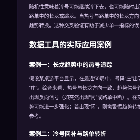
随机性意味着冷号可能继续冷下去，也可能随时出
路单中的长龙或跳龙。当热号与路单中的长龙方向
趋势转换。这种交叉验证有助于减少单一指标的误
数据工具的实际应用案例
案例一：长龙趋势中的热号追踪
假设某桌游平台显示，在最近50局中，号码“庄”
“庄”。综合来看，热号与长龙方向一致，趋势信号
出现反向信号（如突然出现“闲”或路单中断）。在
势可能进一步强化；若出现“闲”，则需警惕趋势转
参考。
案例二：冷号回补与路单转折