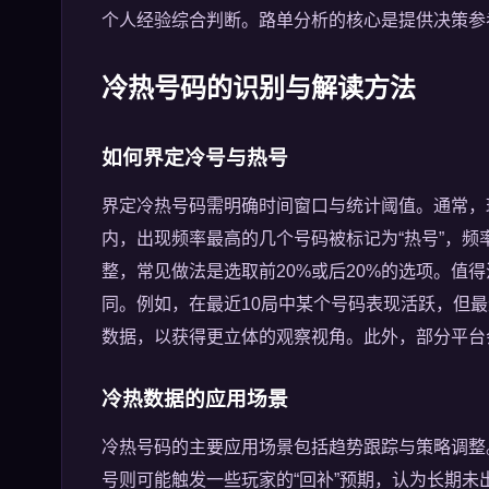
个人经验综合判断。路单分析的核心是提供决策参
冷热号码的识别与解读方法
如何界定冷号与热号
界定冷热号码需明确时间窗口与统计阈值。通常，玩
内，出现频率最高的几个号码被标记为“热号”，频
整，常见做法是选取前20%或后20%的选项。值
同。例如，在最近10局中某个号码表现活跃，但
数据，以获得更立体的观察视角。此外，部分平台
冷热数据的应用场景
冷热号码的主要应用场景包括趋势跟踪与策略调整
号则可能触发一些玩家的“回补”预期，认为长期