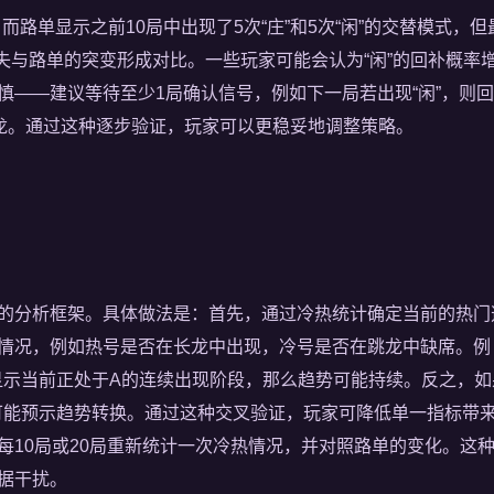
而路单显示之前10局中出现了5次“庄”和5次“闲”的交替模式，但
缺失与路单的突变形成对比。一些玩家可能会认为“闲”的回补概率
慎——建议等待至少1局确认信号，例如下一局若出现“闲”，则回
长龙。通过这种逐步验证，玩家可以更稳妥地调整策略。
的分析框架。具体做法是：首先，通过冷热统计确定当前的热门
情况，例如热号是否在长龙中出现，冷号是否在跳龙中缺席。例
显示当前正处于A的连续出现阶段，那么趋势可能持续。反之，如
可能预示趋势转换。通过这种交叉验证，玩家可降低单一指标带
每10局或20局重新统计一次冷热情况，并对照路单的变化。这
据干扰。