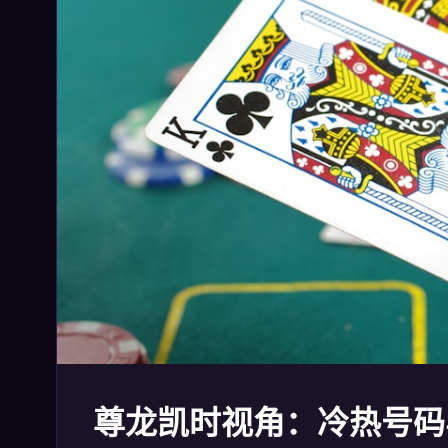
尊龙凯时视角：冷热号码