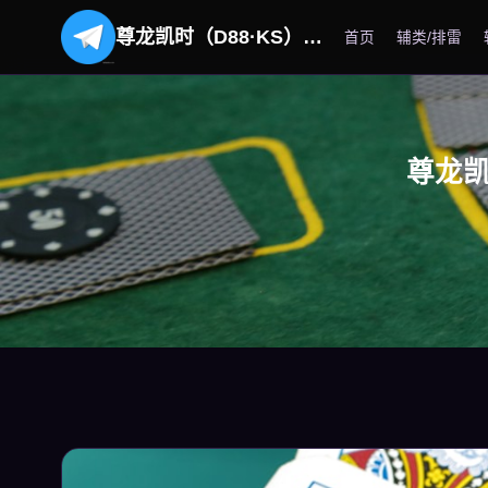
尊龙凯时（D88·KS）真人视讯官方网站
首页
辅类/排雷
尊龙