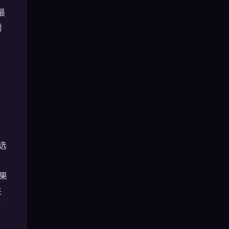
最
增
选
果
来
种