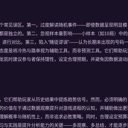
个常见误区。第一，过度解读随机事件——即使数据呈现明显模
都是独立的。第二，忽视样本量影响——小样本（如10局）中的
）进行对比。第三，陷入“赌徒谬误”——认为长期未出现的号码
态度是将冷热与路单视为辅助工具，而非预测工具。它们帮助玩
龙凯时建议参与者保持理性，设定合理预期，并避免因数据波动
，它们帮助玩家从历史结果中提炼趋势信号。然而，必须明确的
的价值在于通过数据观察提升对游戏进程的认知，并辅助做出更
理解概率与随机性上，而非追求必胜策略。同时，合理设定预算
习与实践是提升分析能力的关键——多观察、多总结，才能逐步