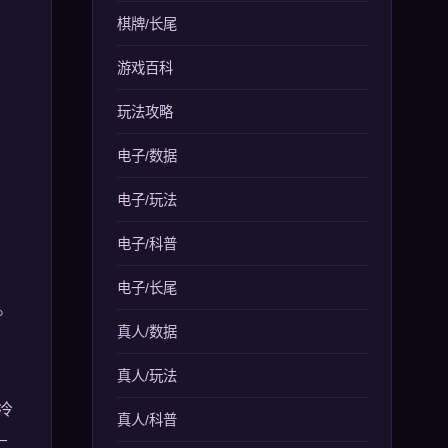
棋牌/长尾
游戏百科
玩法攻略
电子/数据
电子/玩法
调
电子/科普
的
电子/长尾
。
真人/数据
真人/玩法
冷
真人/科普
—