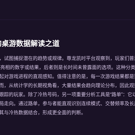
的桌游数据解读之道
，试图捕捉潜在的趋势或规律。尊龙凯时平台观察到，玩家们普
频繁亮相的数字或结果，后者则是长时间未曾露面的选项。这种分
起对游戏进程的直观感知。值得注意的是，每一次游戏结果都是
而，从统计学的长期视角看，大量结果会趋向理论分布，因此观
跟踪的玩家。除了冷热号码，另一项重要分析工具是“路单”：它
局走向。通过路单，参与者能直观识别连续模式、交替频率及长
其与冷热数据结合，形成更全面的判断。