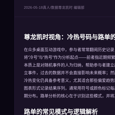
2026-05-18
真人/数据
尊龙凯时 编辑部
尊龙凯时视角：冷热号码与路单
在众多桌面互动游戏中，参与者常常翻阅历史记录
将“冷号”与“热号”作为分析起点——前者指近期
本质上是对随机事件的人为归纳，帮助参与者建立
立事件，过去的数据并不会直接影响未来概率；然
冷热变化仍具备参考意义，尤其适合那些偏爱趋势
图表形式记录结果序列，通常用符号或颜色标记每
期分布。路单分析的核心在于识别这些模式，并将
路单的常见模式与逻辑解析