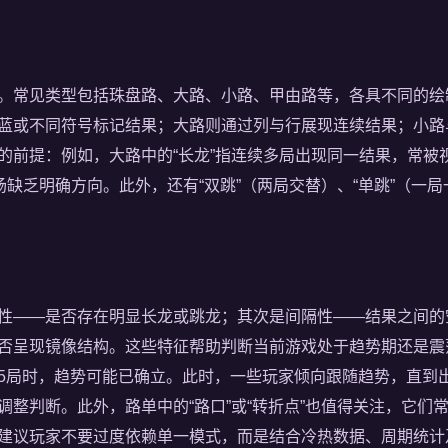
。常见类型包括珠盘路、大路、小路、甲由路等，各具不同的绘
蓝或不同符号标记结果；大路则通过列与行展现连续结果；小路
的前提：例如，大路中的“长龙”指连续多局出现同一结果，常被
场缺乏明确方向。此外，还有“双跳”（两局交替）、“单跳”（一局
性——是否存在明显长龙或跳龙；其次是间隔性——结果之间的
否呈现镜像结构。这些特征帮助判断当前游戏处于趋势期还是震
5局时，趋势可能已确立。此时，一些玩家倾向跟随趋势，直到
整判断。此外，路单中的“路口”或“转折点”也值得关注，它们
建议玩家不要过度依赖单一模式，而是结合冷热数据、周期统计