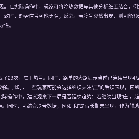
现。在实际操作中，玩家可将冷热数据与其他分析维度结合，例
一致时，趋势信号可能更强；反之，若冷号突然出现，则可能预
导性。
出现了28次，属于热号。同时，路单的大路显示当前已连续出现4
较强。此时，一些玩家可能会选择继续关注“庄”的后续表现，直
实际操作中，建议观察下一局是否延续趋势：若继续出现“庄”，
换。同时，可结合冷号数据，例如“和”是否长期未出现，作为辅