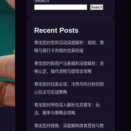
Search
Search
Recent Posts
尊龙凯时签到活动深度解析：规则、策
略与银行卡充值的完美衔接
尊龙凯时新用户注册福利深度解析：资
格认定、操作流程与提现全攻略
尊龙凯时玩家必读：冷热号码分析的核
心玩法与实战策略
尊龙凯时带你深入解析北京赛车：玩
法、概率与策略全攻略
尊龙凯时视角：深度解构体育竞技与数