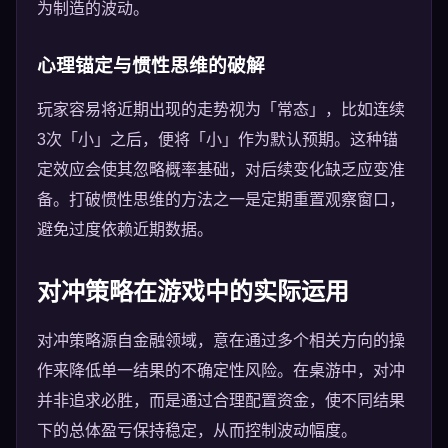
为制造的波动。
心理锚定与惯性思维的破解
玩家容易将近期出现的走势视为「常态」，比如连续
3次「小」之后，便将「小」作为默认预期。这种锚
定效应会使其忽略概率基础，对后续变化缺乏应变准
备。打破惯性思维的方法之一是定期重置观察窗口，
避免过度依赖近期数据。
对冲策略在游戏中的实际运用
对冲策略源自金融领域，意在通过多个相关方向的操
作来降低单一结果的不确定性风险。在桌游中，对冲
并非追求必胜，而是通过合理配置资金，使不同结果
下的总体盈亏保持稳定，从而控制波动幅度。