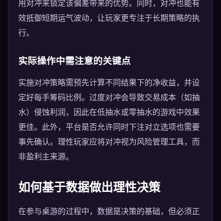
用对冲来锁定该偏差带来的优势。同时，对冲也能有
效抵御短期运气波动，让玩家更专注于长期策略的执
行。
实际操作中需注意的关键点
实施对冲策略需预先计算不同结果下的净收益，并设
定好每手筹码比例。过度对冲会导致交易成本（如抽
水）侵蚀利润，因此在低抽水或零抽水的游戏中效果
更佳。此外，平台是否允许同时下注对立选项也需要
事先确认。理性玩家应将对冲视为风险管理工具，而
非盈利主来源。
如何基于数据做出理性决策
在参与桌游的过程中，数据是决策的基础，但必须正