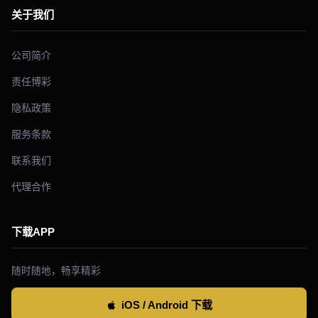
关于我们
公司简介
责任博彩
隐私政策
服务条款
联系我们
代理合作
下载APP
随时随地，畅享精彩
iOS / Android 下载