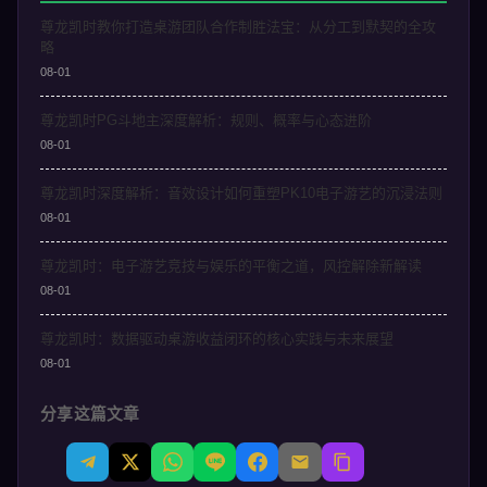
尊龙凯时教你打造桌游团队合作制胜法宝：从分工到默契的全攻
略
08-01
尊龙凯时PG斗地主深度解析：规则、概率与心态进阶
08-01
尊龙凯时深度解析：音效设计如何重塑PK10电子游艺的沉浸法则
08-01
尊龙凯时：电子游艺竞技与娱乐的平衡之道，风控解除新解读
08-01
尊龙凯时：数据驱动桌游收益闭环的核心实践与未来展望
08-01
分享这篇文章