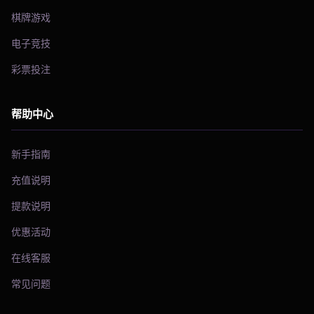
棋牌游戏
电子竞技
彩票投注
帮助中心
新手指南
充值说明
提款说明
优惠活动
在线客服
常见问题