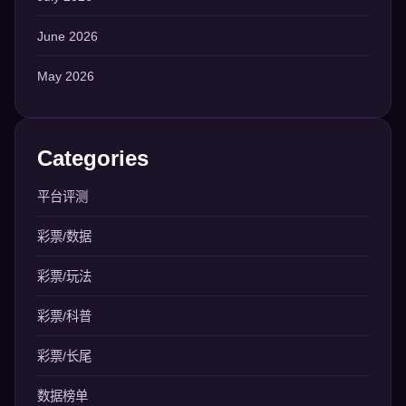
June 2026
May 2026
Categories
平台评测
彩票/数据
彩票/玩法
彩票/科普
彩票/长尾
数据榜单