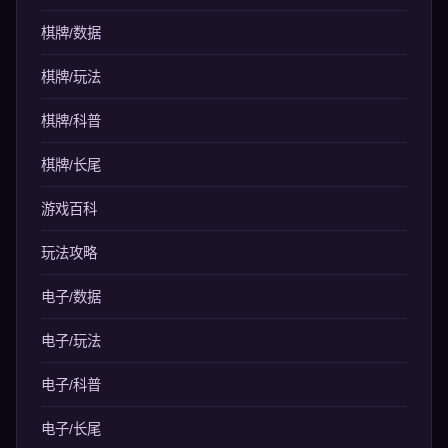
棋牌/数据
棋牌/玩法
棋牌/科普
棋牌/长尾
游戏百科
玩法攻略
电子/数据
电子/玩法
电子/科普
电子/长尾