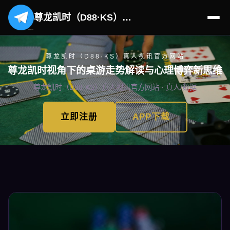
尊龙凯时（D88·KS）真人视讯官方网站
尊龙凯时（D88·KS）真人视讯官方网站
尊龙凯时视角下的桌游走势解读与心理博弈新思维
尊龙凯时（D88·KS）真人视讯官方网站 · 真人/数据
立即注册
APP下载