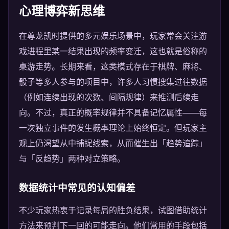
心理博弈新思维
在尊龙凯时提供的多元娱乐场景中，玩家常会关注游
戏进程里某一结果出现的频率变迁，这也就是俗称的
桌游走势。长期来看，这类模式存在于棋牌、麻将、
骰子等多人参与的项目中，许多人习惯搜集过往数据
（例如连续出现的次数、间隔规律）来推测后续走
向。不过，真正的概率规律并不具备记忆属性——每
一次独立事件的发生概率理论上始终恒定。但玩家主
观上仍渴望从中捕捉线索，从而催生出「趋势追踪」
与「反趋势」两种对立策略。
数据统计中常见的认知偏差
不少玩家热衷于记录每局的胜负结果，试图借助统计
方法来预判下一回的可能走向。他们常用的手段包括