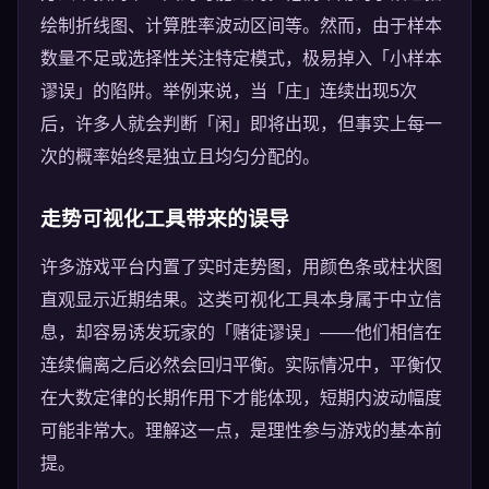
绘制折线图、计算胜率波动区间等。然而，由于样本
数量不足或选择性关注特定模式，极易掉入「小样本
谬误」的陷阱。举例来说，当「庄」连续出现5次
后，许多人就会判断「闲」即将出现，但事实上每一
次的概率始终是独立且均匀分配的。
走势可视化工具带来的误导
许多游戏平台内置了实时走势图，用颜色条或柱状图
直观显示近期结果。这类可视化工具本身属于中立信
息，却容易诱发玩家的「赌徒谬误」——他们相信在
连续偏离之后必然会回归平衡。实际情况中，平衡仅
在大数定律的长期作用下才能体现，短期内波动幅度
可能非常大。理解这一点，是理性参与游戏的基本前
提。