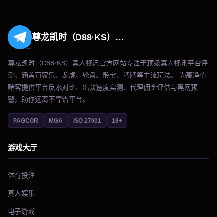
尊龙凯时（D88·KS）真人视讯官方网站
尊龙凯时（D88·KS）真人视讯官方网站专注于顶级真人视讯平台评
测，涵盖百家乐、龙虎、轮盘、骰宝、牌牌等主流玩法。 为高净值
赌客提供平台反水对比、出款速度实测、代理佣金评估与黑网预
警，助你远离不靠谱平台。
PAGCOR
MGA
ISO 27001
18+
游戏大厅
体育投注
真人娱乐
电子游戏