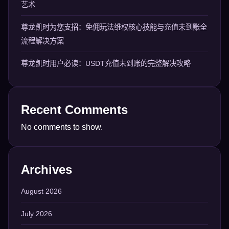
艺术
尊龙凯时为您支招：免佣玩法维权核心技能与充值未到账全
流程解决方案
尊龙凯时用户必读：USDT充值未到账的完整解决攻略
Recent Comments
No comments to show.
Archives
August 2026
July 2026