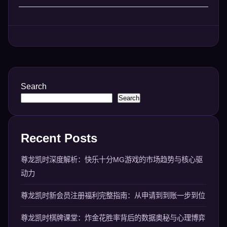
Search
Search
Recent Posts
尊龙凯时深度解析：快乐十分MG游戏的市场趋势与核心驱
动力
尊龙凯时新会员注册福利完整指南：从申请到到账一步到位
尊龙凯时棋牌课堂：炸金花胜率背后的数据奥秘与心理博弈