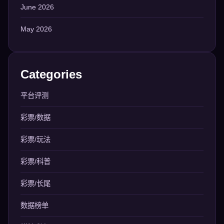
June 2026
May 2026
Categories
平台评测
彩票/数据
彩票/玩法
彩票/科普
彩票/长尾
数据榜单