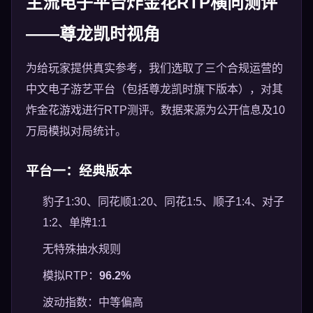
主流电子平台炸金花RTP横向测评
——尊龙凯时视角
为给玩家提供真实参考，我们选取了三个合规运营的
中文电子游艺平台（包括尊龙凯时旗下版本），对其
炸金花游戏进行RTP测评。数据来源为公开信息及10
万局模拟对局统计。
平台一：经典版本
豹子1:30、同花顺1:20、同花1:5、顺子1:4、对子
1:2、单牌1:1
无特殊抽水规则
模拟RTP：
96.2%
波动指数：中等偏高