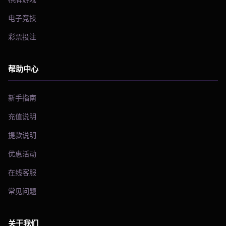
电子竞技
彩票投注
帮助中心
新手指南
充值说明
提款说明
优惠活动
在线客服
常见问题
关于我们