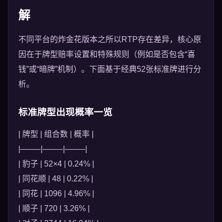
解
不同平台的炸金花版本之所以RTP存在差异，核心原
因在于牌型赔率设置和特殊规则（例如是否包含“喜
钱”或“暗牌”机制）。下面基于经典52张标准牌进行分
析。
标准牌型出现概率一览
| 牌型 | 组合数 | 概率 |
|——–|——–|——–|
| 豹子 | 52×4 | 0.24% |
| 同花顺 | 48 | 0.22% |
| 同花 | 1096 | 4.96% |
| 顺子 | 720 | 3.26% |