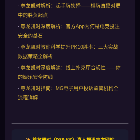
·
尊龙凯时解析：起手牌抉择——棋牌直播对局
中的胜负起点
·
尊龙凯时深度解析：官方App为何是电竞投注
安全的基石
·
尊龙凯时教你科学提升PK10胜率：三大实战
数据策略全解析
·
尊龙凯时深度解读：线上扑克厅合规性——你
的娱乐安全防线
·
尊龙凯时指南：MG电子用户投诉监管机构全
流程详解
尊龙凯时（D88·KS）真人视讯官方网站