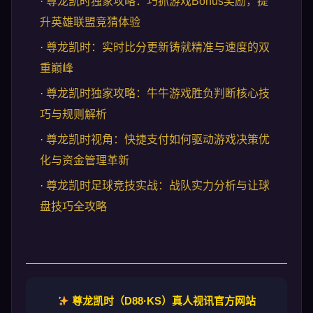
·
尊龙凯时独家攻略：巧抓游戏Bonus奖励，提
升英雄联盟竞猜体验
·
尊龙凯时：实时比分更新铸就精准与速度的双
重巅峰
·
尊龙凯时独家攻略：牛牛游戏胜负判断核心技
巧与规则解析
·
尊龙凯时视角：快捷支付如何驱动游戏决策优
化与资金管理革新
·
尊龙凯时足球竞技实战：战队实力分析与让球
盘技巧全攻略
尊龙凯时（D88·KS）真人视讯官方网站