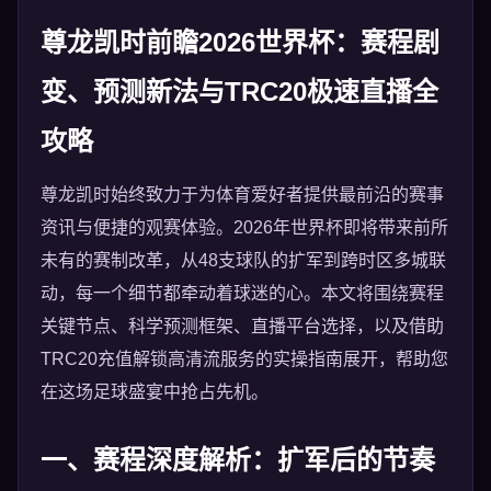
尊龙凯时前瞻2026世界杯：赛程剧
变、预测新法与TRC20极速直播全
攻略
尊龙凯时始终致力于为体育爱好者提供最前沿的赛事
资讯与便捷的观赛体验。2026年世界杯即将带来前所
未有的赛制改革，从48支球队的扩军到跨时区多城联
动，每一个细节都牵动着球迷的心。本文将围绕赛程
关键节点、科学预测框架、直播平台选择，以及借助
TRC20充值解锁高清流服务的实操指南展开，帮助您
在这场足球盛宴中抢占先机。
一、赛程深度解析：扩军后的节奏