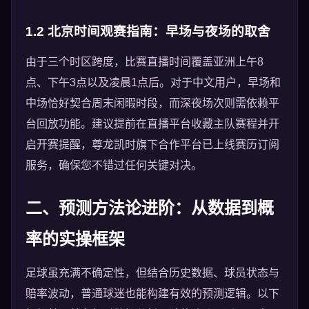
1.2 北京时间观赛指南：早场与夜场的取舍
由于三个时区跨度，比赛直播时间覆盖亚洲上午8
点、下午3点以及凌晨1点后。对于中文用户，早场和
中场恰好契合周末闲暇时段，而深夜场次则需依赖平
台回放功能。建议提前在直播平台收藏主队赛程并开
启开赛提醒，尊龙凯时旗下合作平台已上线赛历订阅
服务，确保您不错过任何关键对决。
二、预测方法论进阶：从数据到概
率的实操框架
足球虽充满不确定性，但结合历史数据、球员状态与
赔率波动，普通球迷也能构建有效的预测逻辑。以下