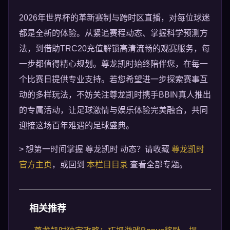
2026年世界杯的革新赛制与跨时区直播，对每位球迷
都是全新的体验。从紧追赛程动态、掌握科学预测方
法，到借助TRC20充值解锁高清流畅的观赛服务，每
一步都值得精心规划。尊龙凯时始终陪伴您，在每一
个比赛日提供专业支持。若您希望进一步探索赛事互
动的多样玩法，不妨关注尊龙凯时携手BBIN真人推出
的专属活动，让足球激情与娱乐体验完美融合，共同
迎接这场百年难遇的足球盛典。
> 想第一时间掌握 尊龙凯时 动态？请收藏
尊龙凯时
官方主页
，或回到
本栏目目录
查看全部专题。
相关推荐