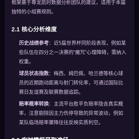
框架基于尊龙凯时数据分析团队的建议，适用于本届
独特的小组赛规则。
2.1 核心分析维度
历史战绩参考
：近5届世界杯同阶段表现，例如某
些队伍在四分之一决赛的“魔咒”心理障碍，需纳入
权重。
球员状态指数
：梅西、姆巴佩、哈兰德等核心球
员的近期跑动距离与射门转化率，可通过国际比
赛日友谊赛及联赛数据追踪。
赔率概率转换
：主流平台胜平负赔率隐含真实概
率，注意剔除因主力伤停导致的异常波动，例如
某队临场赔率骤降往往反映实质利空。