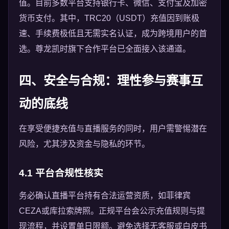
值。目前多数平台支持银行卡、微信、支付宝及加密
货币支付。其中，TRC20（USDT）充值因到账极
速、手续费极低且无需实名认证，成为跨境用户的首
选。尊龙凯时旗下合作平台已全面接入该通道。
四、安全与合规：理性参与赛事互
动的底线
在享受便捷充值与直播服务的同时，用户需警惕潜在
风险，尤其涉及资金与隐私的环节。
4.1 平台合规性核实
务必确认直播平台持有合法运营资质，如菲律宾
CEZA或库拉索牌照。正规平台会公示充值规则与提
现流程，并设置单日限额。避免选择无客服或白皮书