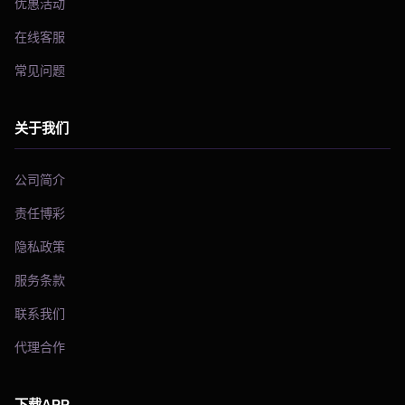
优惠活动
在线客服
常见问题
关于我们
公司简介
责任博彩
隐私政策
服务条款
联系我们
代理合作
下载APP