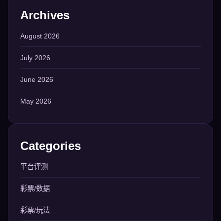
Archives
August 2026
July 2026
June 2026
May 2026
Categories
平台评测
彩票/数据
彩票/玩法