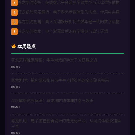
尊龙凯时支招：在线娱乐平台常见争议类型与法律维权依据
尊龙凯时深度解析：电子游艺参数体系的构成、作用与实用
尊龙凯时视角：真人互动娱乐如何点燃年轻一代的数字热情
尊龙凯时揭秘：电子彩票背后的数学模型与算法逻辑
本周热点
尊龙凯时独家解析：牛牛游戏起手对子的获胜之道
08-03
尊龙凯时：捕鱼游戏炮台与牛牛分牌策略的全面融合指南
08-03
深度解析彩票玩法：尊龙凯时助你理性参与娱乐
08-03
尊龙凯时｜电子游艺创新设计的电竞化革命：从沉浸体验谈捕鱼
王合
08-03