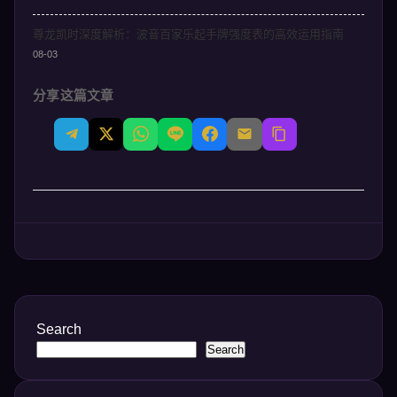
尊龙凯时深度解析：波音百家乐起手牌强度表的高效运用指南
08-03
分享这篇文章
Search
Search