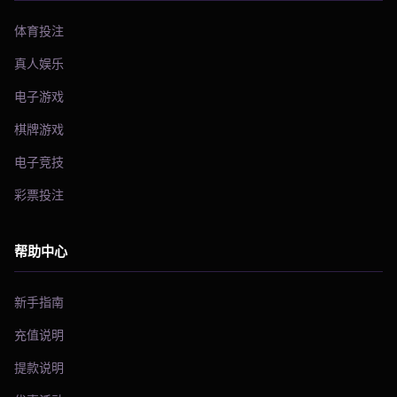
体育投注
真人娱乐
电子游戏
棋牌游戏
电子竞技
彩票投注
帮助中心
新手指南
充值说明
提款说明