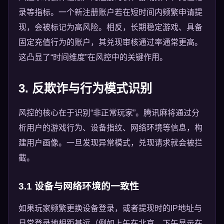
录等指标。一个新注册账户若在短时间内频繁申请提
现，会被标记为高风险。相反，长期稳定游戏、具备
固定充值行为的账户，其兑现审核通过率通常更高。
这凸显了“时间维度”在风控中的关键作用。
3. 反欺诈与行为模式识别
风控的核心在于识别“非正常玩家”。腾讯麻将通过分
析用户的游戏行为、设备指纹、网络环境等信息，构
建用户画像。一旦发现异常模式，兑现请求就会被拦
截。
3.1 设备与网络环境的一致性
如果玩家频繁更换设备登录，或者提现时的IP地址与
日常登录地相距甚远（例如上午在北京，下午显示在