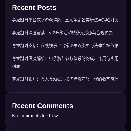
Recent Posts
尊龙凯时平台数字游戏详解：五龙争霸各类玩法与策略对比
尊龙凯时深度解读：VIP升级活动的多元形态与合规边界
尊龙凯时支招：在线娱乐平台常见争议类型与法律维权依据
尊龙凯时深度解析：电子游艺参数体系的构成、作用与实用
指南
尊龙凯时视角：真人互动娱乐如何点燃年轻一代的数字热情
Recent Comments
No comments to show.