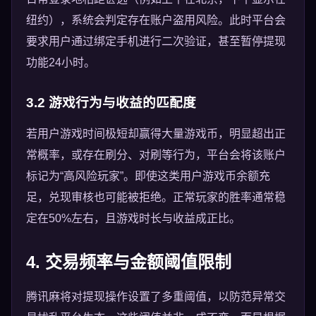
纽约），系统会判定存在账户盗用风险。此时平台会
要求用户通过绑定手机进行二次验证，甚至暂停提现
功能24小时。
3.2 游戏行为与收益的匹配度
若用户游戏时间极短却赢得大量游戏币，明显超出正
常概率，或存在刷分、对刷等行为，平台会将该账户
标记为“高风险玩家”。即使这类用户游戏币余额充
足，兑现审核也可能被拒绝。正常玩家的胜率通常稳
定在50%左右，且游戏时长与收益成正比。
4. 交易频率与金额阈值限制
腾讯麻将对提现操作设置了多重阈值，以防范异常交