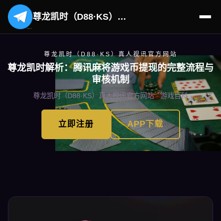
尊龙凯时（D88·KS）真人视讯官方网站
尊龙凯时（D88·KS）真人视讯官方网站
尊龙凯时解析：腾讯麻将游戏币提现的完整流程与
审核机制
尊龙凯时（D88·KS）真人视讯官方网站 · 游戏百科
立即注册
APP下载