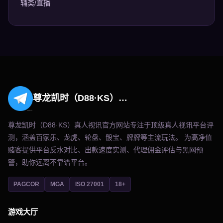
辅类/直播
尊龙凯时（D88·KS）真人视讯官方网站
尊龙凯时（D88·KS）真人视讯官方网站专注于顶级真人视讯平台评
测，涵盖百家乐、龙虎、轮盘、骰宝、牌牌等主流玩法。 为高净值
赌客提供平台反水对比、出款速度实测、代理佣金评估与黑网预
警，助你远离不靠谱平台。
PAGCOR
MGA
ISO 27001
18+
游戏大厅