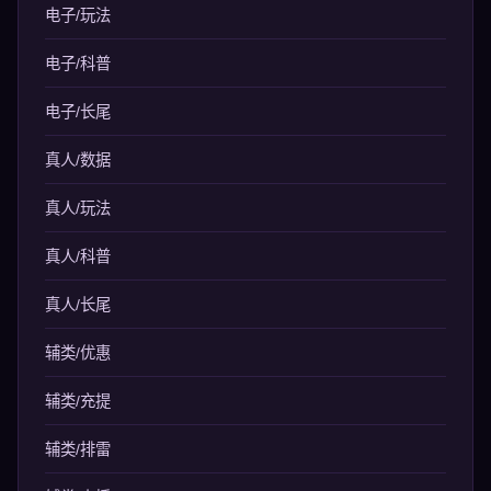
电子/玩法
电子/科普
电子/长尾
真人/数据
真人/玩法
真人/科普
真人/长尾
辅类/优惠
辅类/充提
辅类/排雷