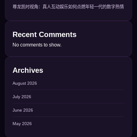
尊龙凯时视角：真人互动娱乐如何点燃年轻一代的数字热情
Recent Comments
No comments to show.
Archives
August 2026
July 2026
June 2026
May 2026