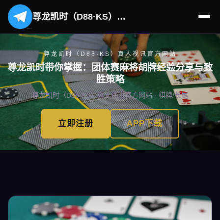
尊龙凯时（D88·KS）真人视讯官方网站
尊龙凯时（D88·KS）真人视讯官方网站
尊龙凯时带你掌握：团体赛麻将胡牌经验分享与致
胜策略
尊龙凯时（D88·KS）真人视讯官方网站 · 棋牌/长尾
立即注册
APP下载