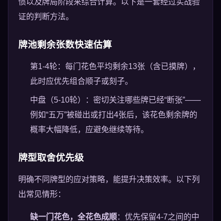
惯以及牌局阶段来综合计算。以下是一套经过实战验
证的判断方法。
牌池剩余张数快速估算
第1-4轮：每门花色平均剩余13张（含已摸牌），
此时应优先组合顺子或刻子。
中盘（5-10轮）：密切关注哪些牌已经“断张”——
例如“五万”被碰出或打出4张后，该花色剩余牌的
概率大幅降低，应避免继续等待。
牌型取舍优先级
明确不同牌型的应对策略，能提升决策效率。以下列
出常见情形：
缺一门花色，全花色成顺
：优先保留4-7之间的中