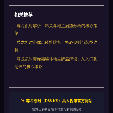
相关推荐
·
尊龙凯时解析：串关斗地主局势分析的核心策
略
·
尊龙凯时带你玩转推牌九：核心规则与牌型详
解
·
尊龙凯时带你揭秘斗地主牌局解读：从入门到
精通的核心策略
尊龙凯时（D88·KS）真人视讯官方网站
官方认证平台·安全可靠·VIP专属服务