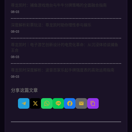
尊龙凯时：捕鱼游戏炮台与牛牛分牌策略的全面融合指南
08-03
深度解析彩票玩法：尊龙凯时助你理性参与娱乐
08-03
尊龙凯时｜电子游艺创新设计的电竞化革命：从沉浸体验谈捕鱼
王合
08-03
尊龙凯时深度解析：波音百家乐起手牌强度表的高效运用指南
08-03
分享这篇文章