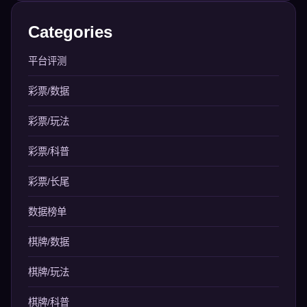
Categories
平台评测
彩票/数据
彩票/玩法
彩票/科普
彩票/长尾
数据榜单
棋牌/数据
棋牌/玩法
棋牌/科普