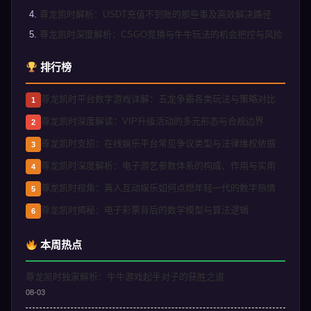
尊龙凯时解析：USDT充值不到账的那些事及高效解决路径
尊龙凯时深度解析：CSGO竞猜与牛牛玩法的机会把控与风险
排行榜
尊龙凯时平台数字游戏详解：五龙争霸各类玩法与策略对比
尊龙凯时深度解读：VIP升级活动的多元形态与合规边界
尊龙凯时支招：在线娱乐平台常见争议类型与法律维权依据
尊龙凯时深度解析：电子游艺参数体系的构成、作用与实用
尊龙凯时视角：真人互动娱乐如何点燃年轻一代的数字热情
尊龙凯时揭秘：电子彩票背后的数学模型与算法逻辑
本周热点
尊龙凯时独家解析：牛牛游戏起手对子的获胜之道
08-03