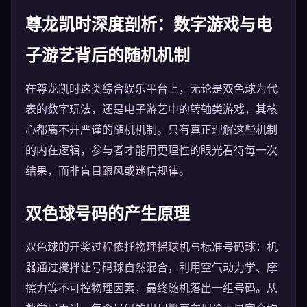
尊龙凯时深度剖析：数字游戏与电
子游艺背后的随机机制
在尊龙凯时这类综合娱乐平台上，无论是双色球为代
表的数字玩法，还是电子游艺中的转轴类游戏，其核
心都离不开严谨的随机机制。只有真正理解这些机制
的内在逻辑，参与者才能用更理性的眼光看待每一次
结果，而非盲目跟风或迷信规律。
双色球号码的产生原理
双色球的开奖过程依托物理摇球机与标准号码球：机
器通过搅拌让号码球自然混合，利用空气动力学、摩
擦力等不可控物理因素，最终随机落出一组号码。从