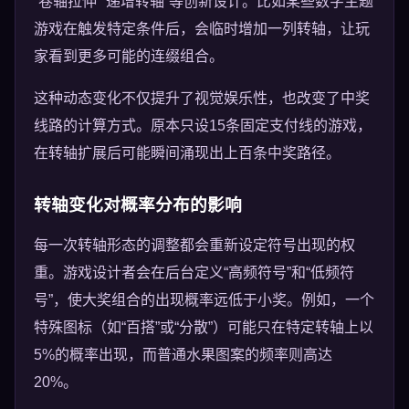
“卷轴拉伸”“递增转轴”等创新设计。比如某些数字主题
游戏在触发特定条件后，会临时增加一列转轴，让玩
家看到更多可能的连缀组合。
这种动态变化不仅提升了视觉娱乐性，也改变了中奖
线路的计算方式。原本只设15条固定支付线的游戏，
在转轴扩展后可能瞬间涌现出上百条中奖路径。
转轴变化对概率分布的影响
每一次转轴形态的调整都会重新设定符号出现的权
重。游戏设计者会在后台定义“高频符号”和“低频符
号”，使大奖组合的出现概率远低于小奖。例如，一个
特殊图标（如“百搭”或“分散”）可能只在特定转轴上以
5%的概率出现，而普通水果图案的频率则高达
20%。