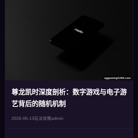
尊龙凯时深度剖析：数字游戏与电子游
艺背后的随机机制
2026-06-13
玩法攻略
admin