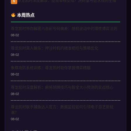
尊龙凯时深度解读：提现审核受阻？洗码量与返水规则全指
本周热点
尊龙凯时带你解密六合彩号码偏差：随机波动中的理性博弈法则
08-02
尊龙凯时真人娱乐：押注时机的精准把控与策略优化
08-02
象棋攻防系统训练：尊龙凯时助你掌握博弈精髓
08-02
尊龙凯时深度解析：麻将胡牌技巧与骰宝大小预测的实战核心
08-02
尊龙凯时联手捕鱼达人官方：数据监控如何引领电子游艺新玩
潮？
08-02