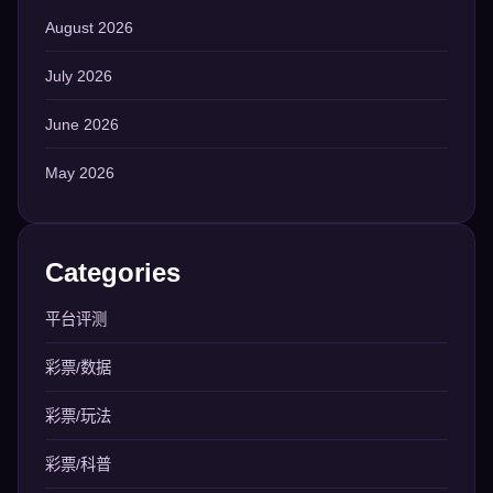
August 2026
July 2026
June 2026
May 2026
Categories
平台评测
彩票/数据
彩票/玩法
彩票/科普