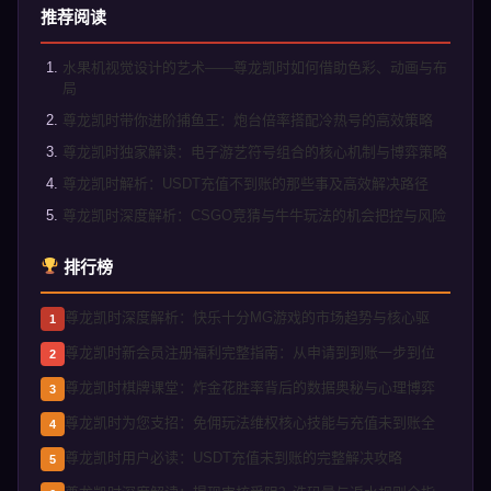
推荐阅读
水果机视觉设计的艺术——尊龙凯时如何借助色彩、动画与布
局
尊龙凯时带你进阶捕鱼王：炮台倍率搭配冷热号的高效策略
尊龙凯时独家解读：电子游艺符号组合的核心机制与博弈策略
尊龙凯时解析：USDT充值不到账的那些事及高效解决路径
尊龙凯时深度解析：CSGO竞猜与牛牛玩法的机会把控与风险
排行榜
尊龙凯时深度解析：快乐十分MG游戏的市场趋势与核心驱
尊龙凯时新会员注册福利完整指南：从申请到到账一步到位
尊龙凯时棋牌课堂：炸金花胜率背后的数据奥秘与心理博弈
尊龙凯时为您支招：免佣玩法维权核心技能与充值未到账全
尊龙凯时用户必读：USDT充值未到账的完整解决攻略