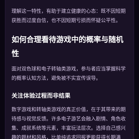
理解这一特性，有助于建立健康的心态：既不因短期
获胜而过度自信，也不因短期亏损而怀疑公平性。
如何合理看待游戏中的概率与随机
性
面对双色球和电子转轴类游戏，参与者应当掌握科学
的概率认知方法，避免被不实宣传误导。
关注体验过程而非结果
数字游戏和转轴类游戏的真正价值，在于其带来的期
待感与视觉反馈。许多电子游艺会融入剧情、角色收
集、成就系统等元素，丰富玩法层次。选择自己感兴
趣的题材和风格，比单纯追求回报更能获得长期满