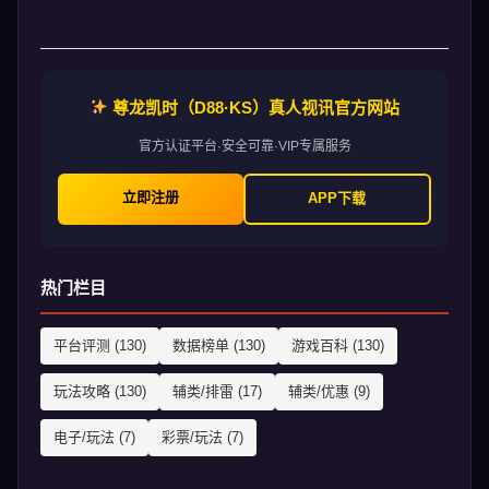
尊龙凯时（D88·KS）真人视讯官方网站
官方认证平台·安全可靠·VIP专属服务
立即注册
APP下载
热门栏目
平台评测 (130)
数据榜单 (130)
游戏百科 (130)
玩法攻略 (130)
辅类/排雷 (17)
辅类/优惠 (9)
电子/玩法 (7)
彩票/玩法 (7)