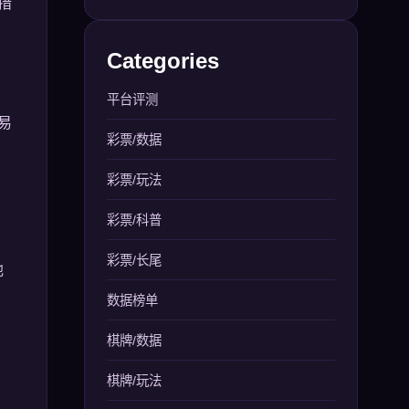
措
Categories
平台评测
易
彩票/数据
，
彩票/玩法
彩票/科普
彩票/长尾
他
数据榜单
棋牌/数据
棋牌/玩法