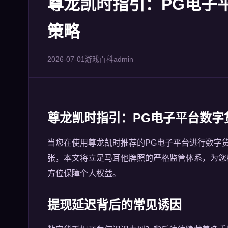
尊龙凯时指引：PG电子
策略
2026-07-01
游戏百科
admin
尊龙凯时指引：PG电子平台数字
当您在使用尊龙凯时推荐的PG电子平台进行数字
张，本文将立足马耳他牌照的严格监管体系，为您
方位保障个人权益。
提现延迟背后的常见诱因