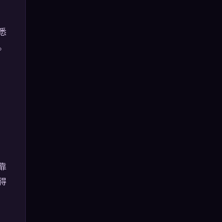
悉
。
靠
得