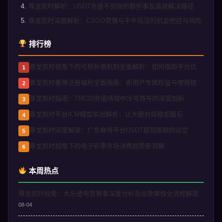
尊龙凯时解析：USDT充值不到账的那些事及高效解决路径
尊龙凯时深度解析：CSGO竞猜与牛牛玩法的机会把控与风险
排行榜
尊龙凯时视角下的亏损补偿机制全面解析：如何借助平台优
尊龙凯时番摊注册福利全面指南：新用户专属权益与使用技
尊龙凯时指南：TRC20充值场域中冷号热号的深度剖析
尊龙凯时平台ICM模型实战解析：让大额对局稳如磐石
尊龙凯时深度解读：广东麻将平台USDT提现限额的设定
尊龙凯时视角下的电子彩票市场消费趋势新洞察
本周热点
尊龙凯时视角：大乐透电竞赛事深度分析及出款审核全流程解密
08-04