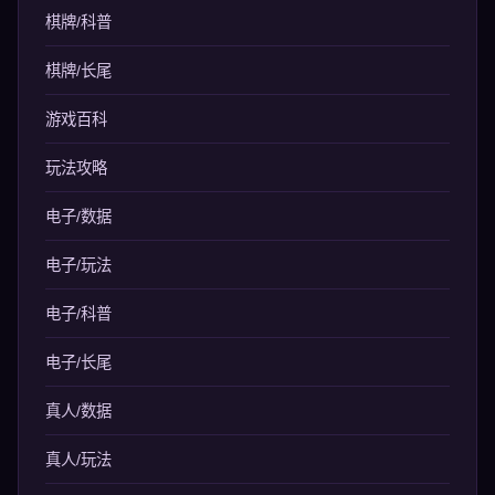
棋牌/科普
棋牌/长尾
游戏百科
玩法攻略
电子/数据
电子/玩法
电子/科普
电子/长尾
真人/数据
真人/玩法