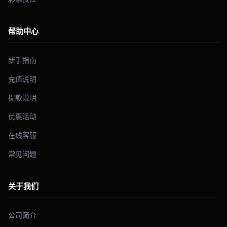
帮助中心
新手指南
充值说明
提款说明
优惠活动
在线客服
常见问题
关于我们
公司简介