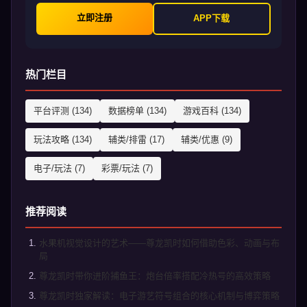
立即注册
APP下载
热门栏目
平台评测 (134)
数据榜单 (134)
游戏百科 (134)
玩法攻略 (134)
辅类/排雷 (17)
辅类/优惠 (9)
电子/玩法 (7)
彩票/玩法 (7)
推荐阅读
水果机视觉设计的艺术——尊龙凯时如何借助色彩、动画与布
局
尊龙凯时带你进阶捕鱼王：炮台倍率搭配冷热号的高效策略
尊龙凯时独家解读：电子游艺符号组合的核心机制与博弈策略