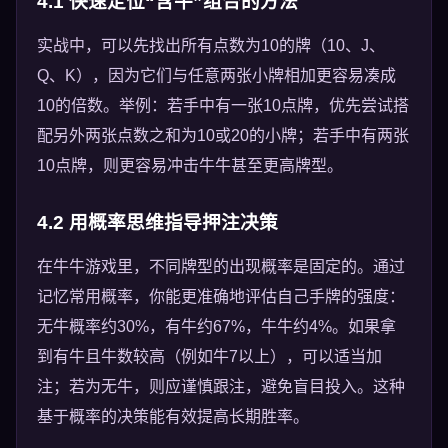
4.1 快速定位“含牛”组合的方法
实战中，可以先找出所有点数为10的牌（10、J、
Q、K），因为它们与任意两张小牌相加更容易凑成
10的倍数。举例：若手中有一张10点牌，优先尝试搭
配另外两张点数之和为10或20的小牌；若手中有两张
10点牌，则更容易冲击牛牛甚至更高牌型。
4.2 用概率思维指导押注决策
在牛牛游戏里，不同牌型的出现概率是固定的。通过
记忆常用概率，你能更准确地评估自己手牌的强度：
无牛概率约30%，有牛约67%，牛牛约4%。如果拿
到有牛且牛数较高（例如牛7以上），可以适当加
注；若为无牛，则应谨慎跟注，避免盲目投入。这种
基于概率的决策能有效提高长期胜率。