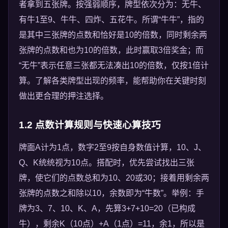
者拿到五张牌。按强弱顺序，牌型依次分为：无牛、
有牛1至9、牛牛、四炸、五花牛。所谓“牛牛”，指的
是其中三张牌的点数和恰好是10的倍数，同时剩余两
张牌的点数和也为10的倍数，此时赢取3倍奖金；而
“无牛”表示任意三张都无法凑出10的倍数，仅按1倍计
算。了解各类牌型出现的频率，能帮助你在关键时刻
做出更合理的押注选择。
1.2 点数计算规则与快速心算技巧
牌面A计为1点，数字2至9按自身数值计算，10、J、
Q、K统统视为10点。搭配时，优先尝试找出三张
牌，使它们的点数总和为10、20或30；接着用剩余两
张牌的点数之和除以10，余数即为“牛数”。举例：手
牌为3、7、10、K、A，先算3+7+10=20（已构成
牛），剩余K（10点）+A（1点）=11，余1，所以是