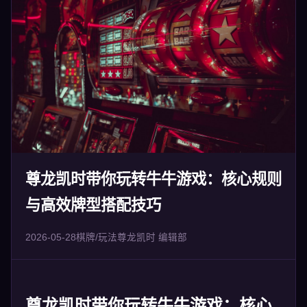
尊龙凯时带你玩转牛牛游戏：核心规则
与高效牌型搭配技巧
2026-05-28
棋牌/玩法
尊龙凯时 编辑部
尊龙凯时带你玩转牛牛游戏：核心