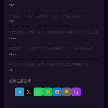
08-01
尊龙凯时PG斗地主深度解析：规则、概率与心态进阶
08-01
尊龙凯时深度解析：音效设计如何重塑PK10电子游艺的沉浸法则
08-01
尊龙凯时：电子游艺竞技与娱乐的平衡之道，风控解除新解读
08-01
尊龙凯时：数据驱动桌游收益闭环的核心实践与未来展望
08-01
分享这篇文章