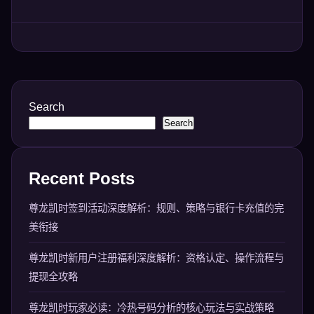
Search
Search
Recent Posts
尊龙凯时签到活动深度解析：规则、策略与银行卡充值的完
美衔接
尊龙凯时新用户注册福利深度解析：资格认定、操作流程与
提现全攻略
尊龙凯时玩家必读：冷热号码分析的核心玩法与实战策略