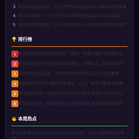
尊龙凯时独家解读：电子游艺符号组合的核心机制与博弈策略
尊龙凯时解析：USDT充值不到账的那些事及高效解决路径
尊龙凯时深度解析：CSGO竞猜与牛牛玩法的机会把控与风险
排行榜
尊龙凯时签到活动深度解析：规则、策略与银行卡充值的完
尊龙凯时新用户注册福利深度解析：资格认定、操作流程与
尊龙凯时玩家必读：冷热号码分析的核心玩法与实战策略
尊龙凯时带你深入解析北京赛车：玩法、概率与策略全攻略
尊龙凯时视角：深度解构体育竞技与数字互动行为背后的心
尊龙凯时视角：体育彩票行业竞争格局与未来趋势深度解析
本周热点
尊龙凯时教你打造桌游团队合作制胜法宝：从分工到默契的全攻
略