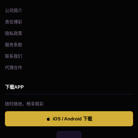
公司简介
责任博彩
隐私政策
服务条款
联系我们
代理合作
下载APP
随时随地，畅享精彩
iOS / Android 下载