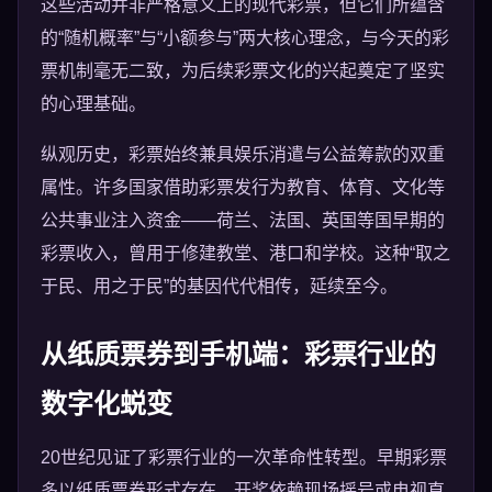
这些活动并非严格意义上的现代彩票，但它们所蕴含
的“随机概率”与“小额参与”两大核心理念，与今天的彩
票机制毫无二致，为后续彩票文化的兴起奠定了坚实
的心理基础。
纵观历史，彩票始终兼具娱乐消遣与公益筹款的双重
属性。许多国家借助彩票发行为教育、体育、文化等
公共事业注入资金——荷兰、法国、英国等国早期的
彩票收入，曾用于修建教堂、港口和学校。这种“取之
于民、用之于民”的基因代代相传，延续至今。
从纸质票券到手机端：彩票行业的
数字化蜕变
20世纪见证了彩票行业的一次革命性转型。早期彩票
多以纸质票券形式存在，开奖依赖现场摇号或电视直