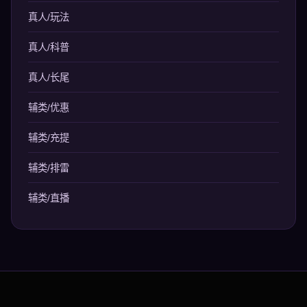
真人/玩法
真人/科普
真人/长尾
辅类/优惠
辅类/充提
辅类/排雷
辅类/直播