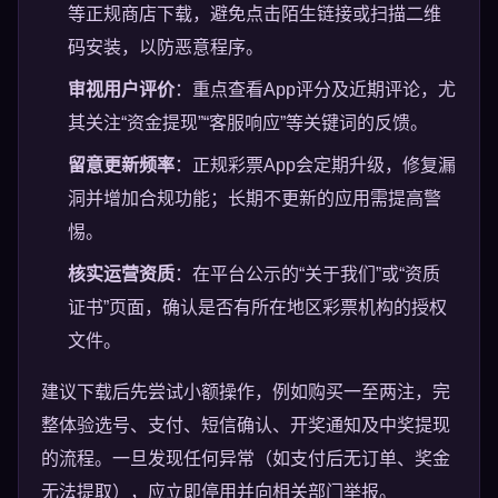
等正规商店下载，避免点击陌生链接或扫描二维
码安装，以防恶意程序。
审视用户评价
：重点查看App评分及近期评论，尤
其关注“资金提现”“客服响应”等关键词的反馈。
留意更新频率
：正规彩票App会定期升级，修复漏
洞并增加合规功能；长期不更新的应用需提高警
惕。
核实运营资质
：在平台公示的“关于我们”或“资质
证书”页面，确认是否有所在地区彩票机构的授权
文件。
建议下载后先尝试小额操作，例如购买一至两注，完
整体验选号、支付、短信确认、开奖通知及中奖提现
的流程。一旦发现任何异常（如支付后无订单、奖金
无法提取），应立即停用并向相关部门举报。