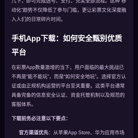
几下，即可完成选号、支付、兑奖全部流程。这种“移
动化”趋势不仅降低了参与门槛，更让彩票文化深度融
入人们的日常碎片时间。
手机App下载：如何安全甄别优质
平台
在彩票App数量激增的当下，用户面临的最大挑战已
不再是“能不能玩”，而是“如何安全地玩”。选择官方认
证或由正规机构运营的平台至关重要。这类平台通常
具备完备的信息安全认证、资金托管机制以及规范的
客服体系。
下载前务必注意以下要点：
官方渠道优先
：从苹果App Store、华为应用市场