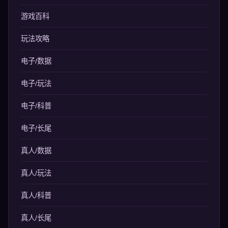
游戏百科
玩法攻略
电子/数据
电子/玩法
电子/科普
电子/长尾
真人/数据
真人/玩法
真人/科普
真人/长尾