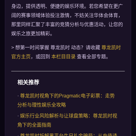
身边，提供透明、便捷的娱乐环境。若您希望在更广
阔的赛事领域体验投注激情，不妨关注华体会体育，
那里同样汇聚了丰富的竞猜分析与优惠活动，让您的
娱乐之旅更加精彩。
> 想第一时间掌握 尊龙凯时 动态？请收藏
尊龙凯时
官方主页
，或回到
本栏目目录
查看全部专题。
相关推荐
·
尊龙凯时视角下的Pragmatic电子彩票：走势
分析与理性娱乐全攻略
·
娱乐行业风险解析与让球盘策略：尊龙凯时视
角下的全面指南
·
尊龙凯时拆解黑平台生日礼金骗局：从充值诱