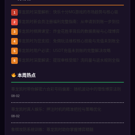
尊龙凯时深度解析：快乐十分MG游戏的市场趋势与核心驱
尊龙凯时新会员注册福利完整指南：从申请到到账一步到位
尊龙凯时棋牌课堂：炸金花胜率背后的数据奥秘与心理博弈
尊龙凯时为您支招：免佣玩法维权核心技能与充值未到账全
尊龙凯时用户必读：USDT充值未到账的完整解决攻略
尊龙凯时深度解读：提现审核受阻？洗码量与返水规则全指
本周热点
尊龙凯时带你解密六合彩号码偏差：随机波动中的理性博弈法则
08-02
尊龙凯时真人娱乐：押注时机的精准把控与策略优化
08-02
象棋攻防系统训练：尊龙凯时助你掌握博弈精髓