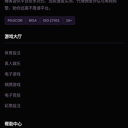
赌客提供平台反水对比、出款速度实测、代理佣金评估与黑网预
警，助你远离不靠谱平台。
PAGCOR
MGA
ISO 27001
18+
游戏大厅
体育投注
真人娱乐
电子游戏
棋牌游戏
电子竞技
彩票投注
帮助中心