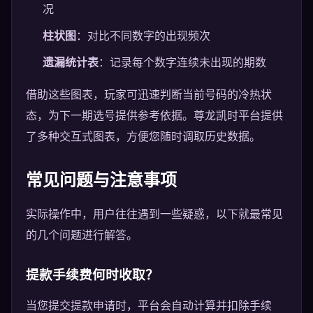
况
柱状图
：对比不同数字的出现频次
遗漏统计表
：记录每个数字连续未出现的期数
借助这些图表，玩家可迅速判断当前号码的冷热状
态，为下一期选号提供参考依据。尊龙凯时平台提供
了多种交互式图表，方便您随时调取历史数据。
常见问题与注意事项
实际操作中，用户往往遇到一些疑惑，以下就最常见
的几个问题进行解答。
提款手续费何时收取？
当您提交提款申请时，平台会自动计算并扣除手续