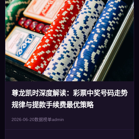
尊龙凯时深度解读：彩票中奖号码走势
规律与提款手续费最优策略
2026-06-20
数据榜单
admin