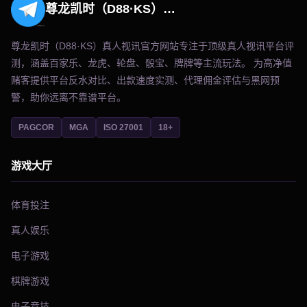
尊龙凯时（D88·KS）真人视讯官方网站
尊龙凯时（D88·KS）真人视讯官方网站专注于顶级真人视讯平台评
测，涵盖百家乐、龙虎、轮盘、骰宝、牌牌等主流玩法。 为高净值
赌客提供平台反水对比、出款速度实测、代理佣金评估与黑网预
警，助你远离不靠谱平台。
PAGCOR
MGA
ISO 27001
18+
游戏大厅
体育投注
真人娱乐
电子游戏
棋牌游戏
电子竞技