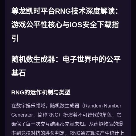
尊龙凯时平台RNG技术深度解读：
游戏公平性核心与iOS安全下载指
引
随机数生成器：电子世界中的公平
基石
RNG的运作机制与类型
在数字娱乐领域，随机数生成器（Random Number
Generator，简称RNG）扮演着不可替代的角色，它
确保了每一次交互结果都充满未知。从虚拟物品的爆
率到竞技对抗的胜负判定，RNG通过算法产生统计上