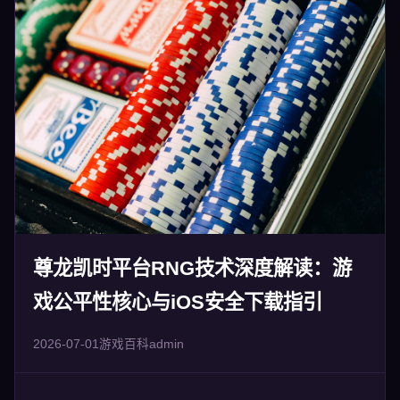
尊龙凯时平台RNG技术深度解读：游
戏公平性核心与iOS安全下载指引
2026-07-01
游戏百科
admin