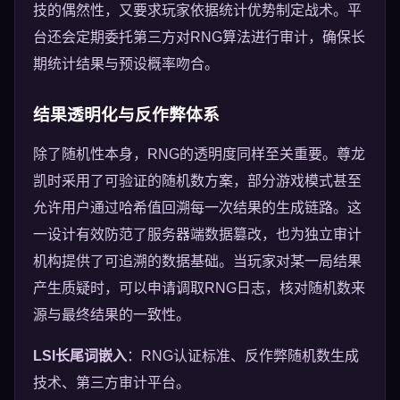
技的偶然性，又要求玩家依据统计优势制定战术。平
台还会定期委托第三方对RNG算法进行审计，确保长
期统计结果与预设概率吻合。
结果透明化与反作弊体系
除了随机性本身，RNG的透明度同样至关重要。尊龙
凯时采用了可验证的随机数方案，部分游戏模式甚至
允许用户通过哈希值回溯每一次结果的生成链路。这
一设计有效防范了服务器端数据篡改，也为独立审计
机构提供了可追溯的数据基础。当玩家对某一局结果
产生质疑时，可以申请调取RNG日志，核对随机数来
源与最终结果的一致性。
LSI长尾词嵌入
：RNG认证标准、反作弊随机数生成
技术、第三方审计平台。