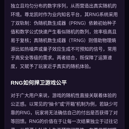
独立且均匀分布的数字序列，从而营造出真实随机的
环境。尊龙凯时作为业内知名平台，其RNG系统采用
了双轨制：伪随机数生成器（PRNG）依赖初始种子
值和数学公式快速产生看似随机的数列，效率极高且
易于复核；真随机数生成器（TRNG）则借助物理熵
源比如热噪声或量子效应生成不可预知的信号，常用
于高安全等级的需求。两者结合，既保障了运算速
度，又赋予了玩家近乎真实的随机体验。
RNG如何捍卫游戏公平
对于广大用户来说，游戏的随机性直接关联着体验的
公正感。以常见的“抽卡”或“开箱”机制为例，若缺少可
靠的RNG，玩家将无法确信自己的付出是否获得了对
等回馈。RNG的价值在于让每一次结果独立于过往记