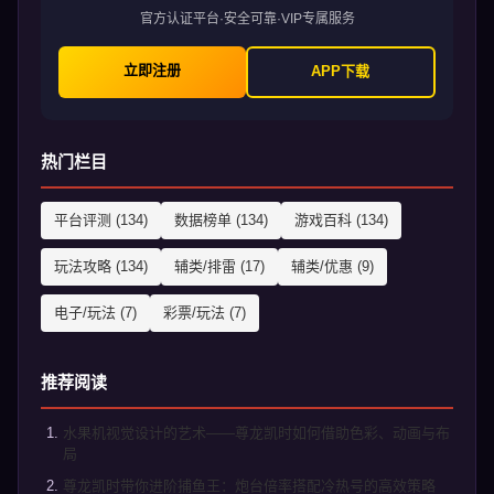
官方认证平台·安全可靠·VIP专属服务
立即注册
APP下载
热门栏目
平台评测 (134)
数据榜单 (134)
游戏百科 (134)
玩法攻略 (134)
辅类/排雷 (17)
辅类/优惠 (9)
电子/玩法 (7)
彩票/玩法 (7)
推荐阅读
水果机视觉设计的艺术——尊龙凯时如何借助色彩、动画与布
局
尊龙凯时带你进阶捕鱼王：炮台倍率搭配冷热号的高效策略