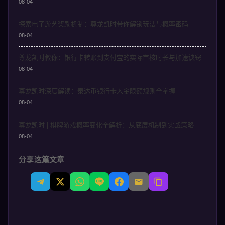
08-04
探索电子游艺奖励机制：尊龙凯时带你解锁玩法与概率密码
08-04
尊龙凯时教你：银行卡转账到支付宝的实际审核时长与加速诀窍
08-04
尊龙凯时深度解读：泰达币银行卡入金限额规则全掌握
08-04
尊龙凯时 | 棋牌游戏概率变化全解析：从底层机制到实战策略
08-04
分享这篇文章