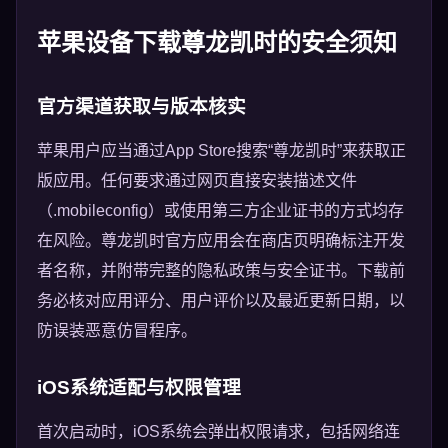
苹果设备下载尊龙凯时的安全须知
官方渠道获取与版本核实
苹果用户应当通过App Store搜索“尊龙凯时”来获取正
版应用。任何要求通过网页直接安装描述文件
（.mobileconfig）或使用第三方企业证书的方式均存
在风险。尊龙凯时官方应用会在商店页明确标注开发
者名称，并附带完整的隐私政策与安全证书。下载前
务必核对应用评分、用户评价以及最近更新日期，以
防误装恶意仿冒程序。
iOS系统适配与权限管理
首次启动时，iOS系统会弹出权限请求，包括网络连