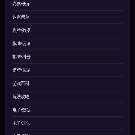
彩票/长尾
数据榜单
棋牌/数据
棋牌/玩法
棋牌/科普
棋牌/长尾
游戏百科
玩法攻略
电子/数据
电子/玩法