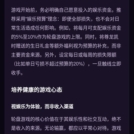
游戏开始前，务必明确自己愿意投入的娱乐资金。推
荐采用“娱乐预算”理念：即便全部损失，也不会对日
常生活造成任何影响。例如，将每月可支配娱乐资金
的5%至10%作为轮盘游戏的上限。同时，将尊龙凯
时赠送的生日礼金等额外福利视为预算的补充，而非
主要资金来源。另外，设定每日或每周的损失限额
（比如单日亏损不超过预算的20%），一旦触线立即
收手。
培养健康的游戏心态
视娱乐为体验，而非收入渠道
轮盘游戏的核心价值在于其娱乐性和社交互动，绝不
是收入的来源。无论输赢，都应以平常心对待。游戏