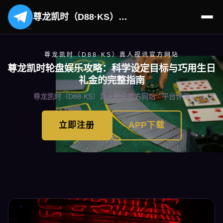
尊龙凯时（D88·KS）真人视讯官方网站
尊龙凯时（D88·KS）真人视讯官方网站
尊龙凯时轮盘娱乐攻略：科学设定目标与巧用生日
礼金的完整指南
尊龙凯时（D88·KS）真人视讯官方网站 · 平台评测
立即注册
APP下载