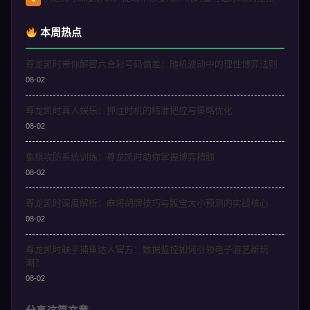
本周热点
尊龙凯时带你解密六合彩号码偏差：随机波动中的理性博弈法则
08-02
尊龙凯时真人娱乐：押注时机的精准把控与策略优化
08-02
象棋攻防系统训练：尊龙凯时助你掌握博弈精髓
08-02
尊龙凯时深度解析：麻将胡牌技巧与骰宝大小预测的实战核心
08-02
尊龙凯时联手捕鱼达人官方：数据监控如何引领电子游艺新玩
潮？
08-02