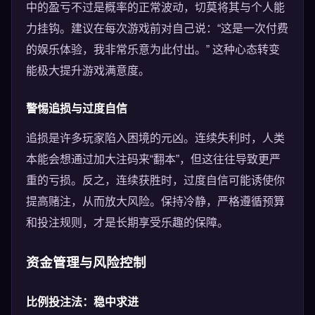
中的盈亏不过是概率的正常波动，切莫将其与个人能
力挂钩。建议在每次游戏前对自己说：“这是一次付费
的娱乐体验，我非常乐意为此付出。” 这种心态转变
能极大提升游戏满意度。
警惕追损与过度自信
追损是许多玩家陷入困境的元凶。连续失利时，人类
本能会想通过加大注码来“翻本”，但这往往导致更严
重的亏损。反之，连续获胜时，过度自信可能诱使你
提高赌注，从而放大风险。保持冷静，严格遵循预算
和投注规则，才是长期享受乐趣的保障。
资金管理与风险控制
比例投注法：稳中求进