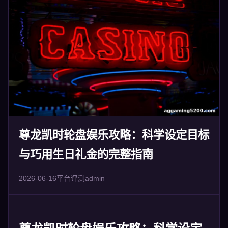
尊龙凯时轮盘娱乐攻略：科学设定目标
与巧用生日礼金的完整指南
2026-06-16
平台评测
admin