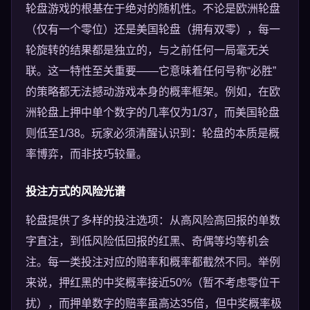
轮盘游戏的根基在于绝对的随机性。不论是欧洲轮盘
（仅有一个零位）还是美国轮盘（拥有双零），每一
轮旋转的结果都是独立的，与之前任何一局毫无关
联。这一特性至关重要——它意味着任何号称“必胜”
的策略都无法撼动游戏本身的概率框架。例如，在欧
洲轮盘上押中单个数字的几率仅为1/37，而美国轮盘
则低至1/38。玩家必须清醒认识到：轮盘的本质是概
率博弈，而非技巧较量。
投注方式的风险光谱
轮盘提供了多样的投注选项：从高风险高回报的单数
字直注，到低风险低回报的红黑、奇偶等均等机会
注。每一类投注对应的赔率和概率都截然不同。举例
来说，押红黑的中奖概率接近50%（暂不考虑零位干
扰），而押单数字的赔率虽高达35倍，但中奖概率极