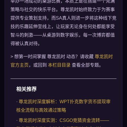
举办一场成功的桌游比赛，本质上是在搭建一个充满
策略与社交的快乐平台。尊龙凯时始终致力于为赛事
提供专业策划支持，而SA真人则进一步将这种线下竞
技的乐趣延伸至线上，让玩家无论身在何处都能享受
智斗的刺激——从桌游到数字娱乐，每一次博弈都值
得被认真对待。
> 想第一时间掌握 尊龙凯时 动态？请收藏
尊龙凯时
官方主页
，或回到
本栏目目录
查看全部专题。
相关推荐
·
尊龙凯时深度解析：WPT扑克数字货币提现审
核全流程与高效通过策略
·
尊龙凯时深度实测：CSGO竞猜资金流转——