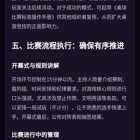
玩家关注后续活动。对于成功的模式，可起草《桌球
比赛标准操作手册》供其他组织者复用，从而扩大桌
游竞技的正面影响力。
五、比赛流程执行：确保有序推进
开幕式与规则讲解
开场环节控制在15分钟以内。主持人简要介绍赛制、
裁判组、时间安排和纪律要求。对游戏核心规则进行
口头强调，尤其涉及禁止作弊、文明用语等条款。可
以安排一局试玩（不计分），让不熟悉的选手快速上
手。开幕式最后，公布对阵表和抽签结果。
比赛进行中的管理