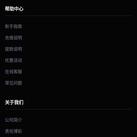
帮助中心
新手指南
充值说明
提款说明
优惠活动
在线客服
常见问题
关于我们
公司简介
责任博彩