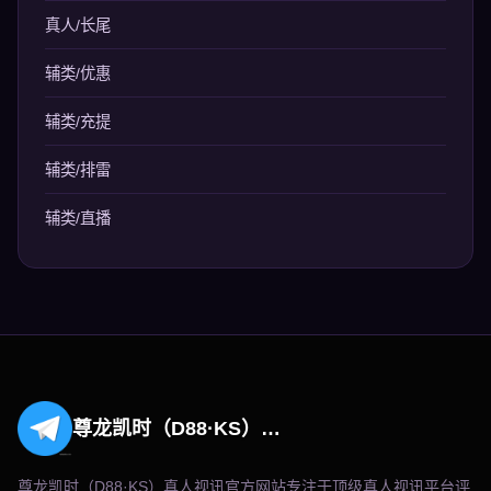
真人/长尾
辅类/优惠
辅类/充提
辅类/排雷
辅类/直播
尊龙凯时（D88·KS）真人视讯官方网站
尊龙凯时（D88·KS）真人视讯官方网站专注于顶级真人视讯平台评