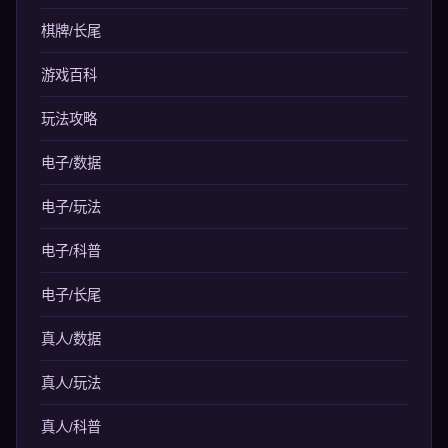
棋牌/长尾
游戏百科
玩法攻略
电子/数据
电子/玩法
电子/科普
电子/长尾
真人/数据
真人/玩法
真人/科普