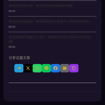
象棋攻防系统训练：尊龙凯时助你掌握博弈精髓
08-02
尊龙凯时深度解析：麻将胡牌技巧与骰宝大小预测的实战核心
08-02
尊龙凯时联手捕鱼达人官方：数据监控如何引领电子游艺新玩
潮？
08-02
分享这篇文章