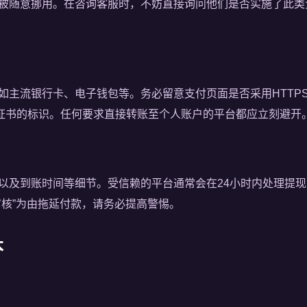
被随意挪用。在咨询客服时，不妨直接询问他们是否实施了此类
如主流银行卡、电子钱包等。务必留意支付页面是否采用HTTP
L加密证书的标识。任何要求直接转账至个人账户的平台都应立刻避开
以及到账时间等细节。受信赖的平台通常会在24小时内处理提现
审核”为由拖延付款，请务必提高警惕。
本