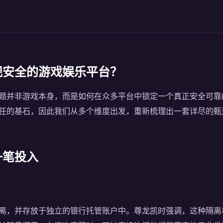
规安全的游戏娱乐平台？
题并非游戏本身，而是如何在众多平台中锁定一个真正安全可靠
任的基石，因此我们从多个维度出发，重新梳理出一套详尽的甄
一笔投入
离，并存放于独立的银行托管账户中。尊龙凯时强调，这种隔离