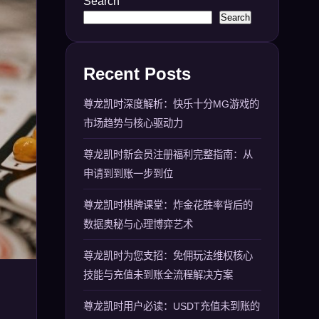
Search
Search
Recent Posts
尊龙凯时深度解析：快乐十分MG游戏的
市场趋势与核心驱动力
尊龙凯时新会员注册福利完整指南：从
申请到到账一步到位
尊龙凯时棋牌课堂：炸金花胜率背后的
数据奥秘与心理博弈艺术
尊龙凯时为您支招：免佣玩法维权核心
技能与充值未到账全流程解决方案
尊龙凯时用户必读：USDT充值未到账的