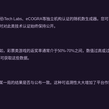
ech Labs、eCOGRA等独立机构认证的随机数生成器。您可
时对此类技术认证始终保持公开。
，彩票类游戏的返奖率通常介于50%-70%之间，数值过高或
即可获取这些数据。
某一局的结果是否与公布一致。这种可追溯性大大增加了平台作