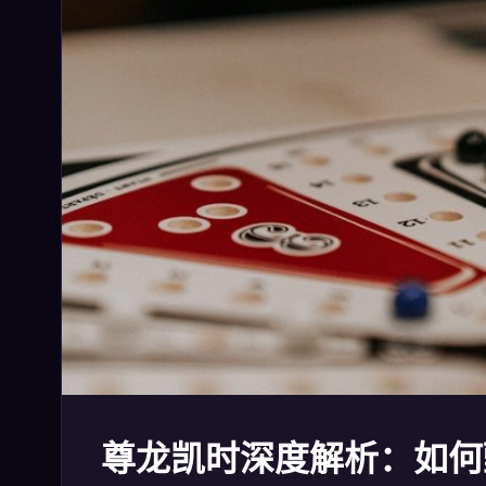
尊龙凯时深度解析：如何