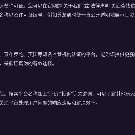
营许可证。您可以在官网的“关于我们”或“法律声明”页面查找
名称以及许可证编号，例如尊龙凯时便一直公开透明地展示其资
、直布罗陀、英国等知名监管机构认证的平台，能为您提供更强
，是验证真伪的有效途径。
。搜索平台名称加上“评价”“投诉”等关键词，可以了解其他玩
关注平台处理用户问题的响应速度和解决效率。