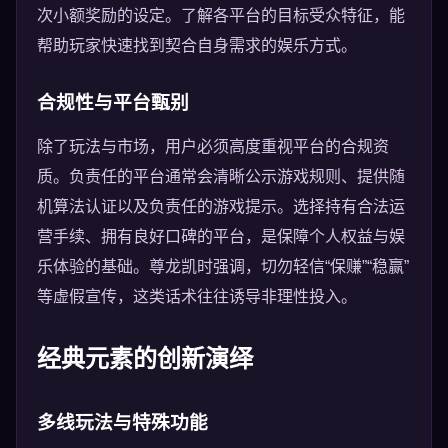
次小额奖励的设定。了解各平台的目标受众特征，能
帮助玩家快速找到契合自身需求的娱乐方式。
合规性与平台甄别
除了玩法与市场，用户必须高度重视平台的合规资
质。负责任的平台通常会清晰公示游戏规则、提供随
机算法认证以及负责任的游戏提示。选择持有合法运
营手续、拥有良好口碑的平台，是保障个人权益与娱
乐体验的基础。尊龙凯时强调，切勿轻信“保赚”“稳赢”
等虚假宣传，这类话术往往诱导非理性投入。
经典元素的创新演绎
多线玩法与特殊功能