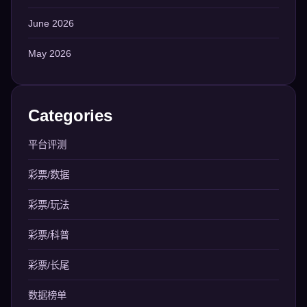
June 2026
May 2026
Categories
平台评测
彩票/数据
彩票/玩法
彩票/科普
彩票/长尾
数据榜单