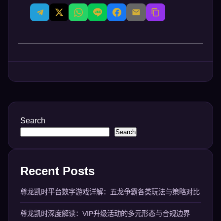
Search
Search
Recent Posts
尊龙凯时平台数字游戏详解：五龙争霸各类玩法与策略对比
尊龙凯时深度解读：VIP升级活动的多元形态与合规边界