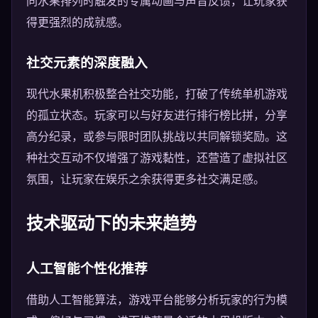
同水果排列时触发的专属动画与声音反馈，让玩家获
得更强烈的成就感。
社交元素的深度融入
现代水果机积极整合社交功能，打破了传统单机游戏
的孤立状态。玩家可以与好友进行排行榜比拼，分享
高分纪录，或参与限时团队挑战以共同解锁奖励。这
种社交互动不仅增强了游戏黏性，还营造了虚拟社区
氛围，让玩家在娱乐之余获得更多社交满足感。
技术驱动下的未来趋势
人工智能个性化推荐
借助人工智能算法，游戏平台能够分析玩家的行为模