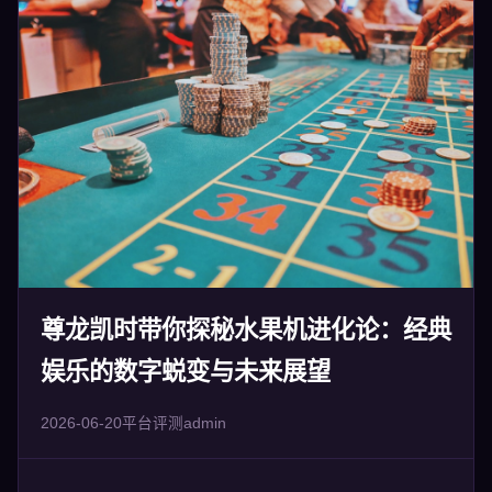
尊龙凯时带你探秘水果机进化论：经典
娱乐的数字蜕变与未来展望
2026-06-20
平台评测
admin