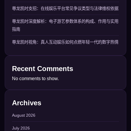
尊龙凯时支招：在线娱乐平台常见争议类型与法律维权依据
尊龙凯时深度解析：电子游艺参数体系的构成、作用与实用
指南
尊龙凯时视角：真人互动娱乐如何点燃年轻一代的数字热情
Recent Comments
No comments to show.
Archives
August 2026
July 2026