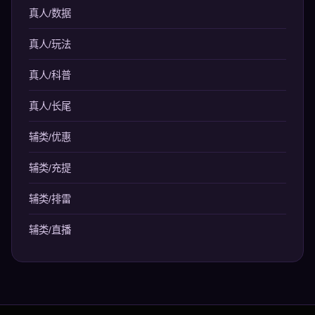
真人/数据
真人/玩法
真人/科普
真人/长尾
辅类/优惠
辅类/充提
辅类/排雷
辅类/直播