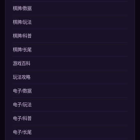
棋牌/数据
棋牌/玩法
棋牌/科普
棋牌/长尾
游戏百科
玩法攻略
电子/数据
电子/玩法
电子/科普
电子/长尾