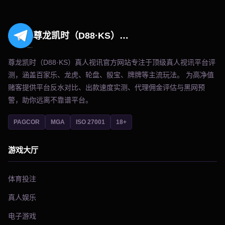
尊龙凯时（D88·KS）真人视讯官方网站
尊龙凯时（D88·KS）真人视讯官方网站专注于顶级真人视讯平台评
测，涵盖百家乐、龙虎、轮盘、骰宝、牌牌等主流玩法。 为高净值
赌客提供平台反水对比、出款速度实测、代理佣金评估与黑网预
警，助你远离不靠谱平台。
PAGCOR
MGA
ISO 27001
18+
游戏大厅
体育投注
真人娱乐
电子游戏