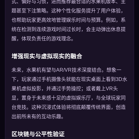
式、偏好与习惯，进而推荐最合适的水果机版本、主
题甚至下注策略。这种个性化服务提升了用户体验，
也帮助玩家更高效地管理娱乐时间与预算。例如，系
统在检测到连续游戏时间过长时，会主动弹出休息提
醒，体现负责任的游戏理念。
增强现实与虚拟现实的融合
未来，水果机有望与AR/VR技术深度结合。想象一
下，玩家通过手机摄像头就能在现实桌面上看到3D水
果机虚拟投影，并通过手势操控；或者戴上VR头
显，置身于未来感十足的虚拟娱乐厅，与全球玩家同
台竞技。这种沉浸式体验将彻底颠覆传统界面，创造
出前所未有的互动乐趣。
区块链与公平性验证