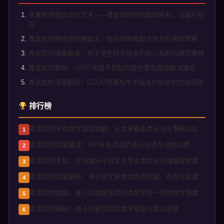
水果机视觉设计的艺术——尊龙凯时如何借助色彩、动画与布
局
尊龙凯时带你进阶捕鱼王：炮台倍率搭配冷热号的高效策略
尊龙凯时独家解读：电子游艺符号组合的核心机制与博弈策略
尊龙凯时解析：USDT充值不到账的那些事及高效解决路径
尊龙凯时深度解析：CSGO竞猜与牛牛玩法的机会把控与风险
排行榜
尊龙凯时平台数字游戏详解：五龙争霸各类玩法与策略对比
尊龙凯时深度解读：VIP升级活动的多元形态与合规边界
尊龙凯时支招：在线娱乐平台常见争议类型与法律维权依据
尊龙凯时深度解析：电子游艺参数体系的构成、作用与实用
尊龙凯时视角：真人互动娱乐如何点燃年轻一代的数字热情
尊龙凯时揭秘：电子彩票背后的数学模型与算法逻辑