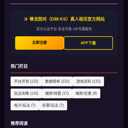
尊龙凯时（D88·KS）真人视讯官方网站
官方认证平台·安全可靠·VIP专属服务
立即注册
APP下载
热门栏目
平台评测 (132)
数据榜单 (132)
游戏百科 (132)
玩法攻略 (132)
辅类/排雷 (17)
辅类/优惠 (9)
电子/玩法 (7)
彩票/玩法 (7)
推荐阅读