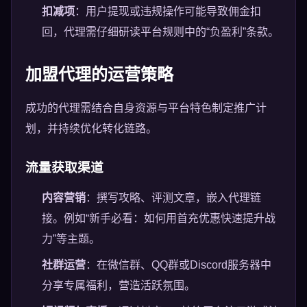
扣减项
：用户提现或违规操作可能导致佣金扣
回，代理需仔细研读平台规则中的“负盈利”条款。
加盟代理的运营策略
成功的代理需结合自身资源与平台特色制定推广计
划，并持续优化转化链路。
流量获取渠道
内容营销
：撰写攻略、评测文章，嵌入代理链
接。例如“新手必看：如何用首充优惠快速提升战
力”等主题。
社群运营
：在微信群、QQ群或Discord服务器中
分享专属福利，营造活跃氛围。