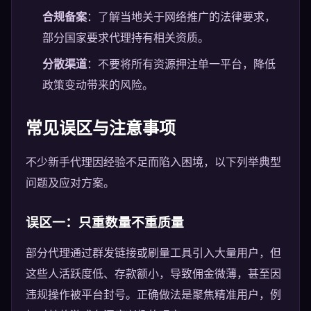
合规备案
：了解当地关于网络推广的法律要求，
部分国家要求代理持有相关资质。
分散渠道
：不要将所有资源押注单一平台，降低
政策变动带来的风险。
常见误区与注意事项
不少新手代理因经验不足而陷入困境，以下列举典型
问题及应对方案。
误区一：只重数量不重质量
部分代理通过群发链接或刷量工具引入大量用户，但
这些人活跃度低、存款额小，导致佣金微薄，甚至因
违规操作被平台封号。正确做法是聚焦精准用户，例