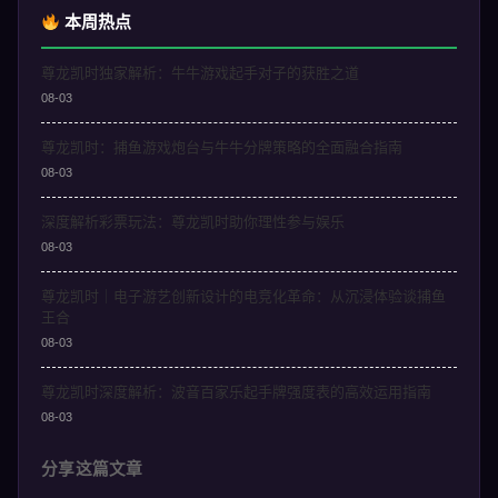
本周热点
尊龙凯时独家解析：牛牛游戏起手对子的获胜之道
08-03
尊龙凯时：捕鱼游戏炮台与牛牛分牌策略的全面融合指南
08-03
深度解析彩票玩法：尊龙凯时助你理性参与娱乐
08-03
尊龙凯时｜电子游艺创新设计的电竞化革命：从沉浸体验谈捕鱼
王合
08-03
尊龙凯时深度解析：波音百家乐起手牌强度表的高效运用指南
08-03
分享这篇文章