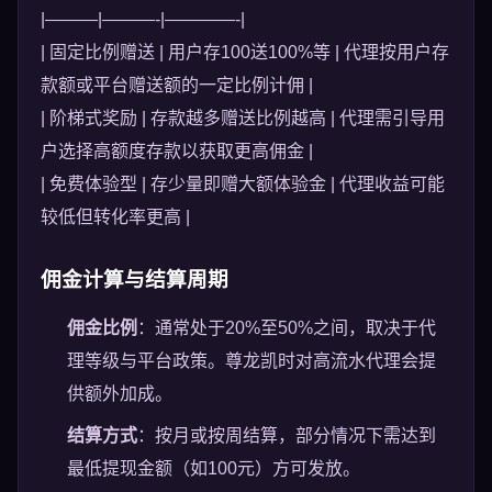
|———|———-|————-|
| 固定比例赠送 | 用户存100送100%等 | 代理按用户存
款额或平台赠送额的一定比例计佣 |
| 阶梯式奖励 | 存款越多赠送比例越高 | 代理需引导用
户选择高额度存款以获取更高佣金 |
| 免费体验型 | 存少量即赠大额体验金 | 代理收益可能
较低但转化率更高 |
佣金计算与结算周期
佣金比例
：通常处于20%至50%之间，取决于代
理等级与平台政策。尊龙凯时对高流水代理会提
供额外加成。
结算方式
：按月或按周结算，部分情况下需达到
最低提现金额（如100元）方可发放。