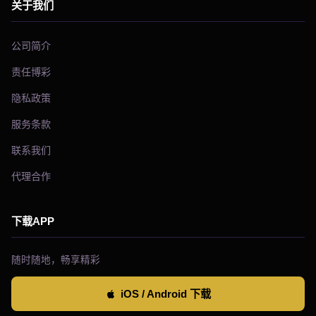
关于我们
公司简介
责任博彩
隐私政策
服务条款
联系我们
代理合作
下载APP
随时随地，畅享精彩
iOS / Android 下载