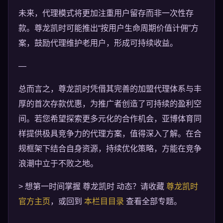
未来，代理模式将更加注重用户留存而非一次性存
款。尊龙凯时可能推出“按用户生命周期价值计佣”方
案，鼓励代理维护老用户，形成可持续收益。
—
总而言之，尊龙凯时凭借其完善的加盟代理体系与丰
厚的首次存款优惠，为推广者创造了可持续的盈利空
间。若您希望探索更多元化的合作机会，亚博体育同
样提供极具竞争力的代理方案，值得深入了解。在合
规框架下结合自身资源，持续优化策略，方能在竞争
浪潮中立于不败之地。
> 想第一时间掌握 尊龙凯时 动态？请收藏
尊龙凯时
官方主页
，或回到
本栏目目录
查看全部专题。