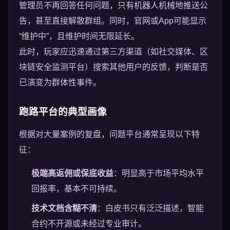
管理员不再回答任何问题，只有机器人机械地推送公
告，甚至直接解散群组。同时，官网或App可能显示
“维护中”，且维护时间无限延长。
此时，玩家应迅速通过第三方渠道（如社交媒体、区
块链安全监测平台）搜索其他用户的反馈，判断是否
已演变为群体性事件。
跑路平台的典型画像
根据对大量案例的复盘，问题平台通常呈现以下特
征：
极端高返佣或保底收益
：明显高于市场平均水平
回报率，基本不可持续。
技术文档含糊不清
：白皮书只有泛泛描述，智能
合约不开源或未经过专业审计。