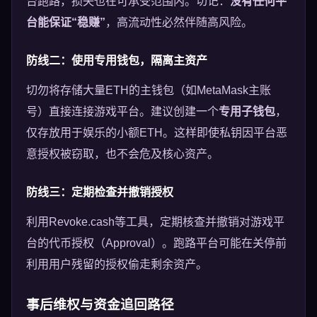
台跑路，损失也在可承受范围内。切记：
没有任何平
台能保证“稳赚”
，高流动性必然伴随高风险。
防线二：使用专用钱包，隔离主资产
切勿将存储大量ETH的主钱包（如MetaMask主账
号）直接连接游戏平台。建议创建一个
专用子钱包
，
仅存放用于娱乐的小额ETH。这样即使私钥因平台恶
意授权被窃取，也不会危及核心资产。
防线三：定期检查并撤销授权
利用Revoke.cash等工具，定期核查并撤销对游戏平
台的代币授权（Approval）。跑路平台可能在关停前
利用用户残留的授权偷走剩余资产。
事后维权与资金追回路径