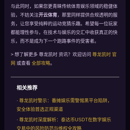
与此同时，如果您更青睐传统体育娱乐领域的稳健体
验，不妨关注
开云体育
，那里同样提供合规透明的服
务，让您享受纯粹的运动竞猜乐趣。希望每一位玩家
都能理性参与，在技术与娱乐的交汇中收获真正的快
乐，而不是成为下一个跑路事件的受害者。
> 想了解更多 尊龙凯时 资讯？欢迎访问
尊龙凯时 官
网
或查看
全部攻略
。
相关推荐
·
尊龙凯时警示：番摊娱乐需警惕黑平台陷阱，
安全体验首选正规渠道
·
尊龙凯时深度解析：泰达币USDT在数字娱乐
交易中的风险防范与维权全攻略