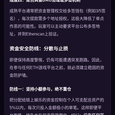
维度四：是否具备DAO治理或多签机制
成熟平台通常把资金管理权交给多签钱包（例如3/5签
名），每次提款需多个地址授权，这极大降低了单点
作恶的可能性。玩家可以主动要求平台公布多签地
址，并到Etherscan上验证。
资金安全防线：分散与止损
即便保持高度警惕，仍有可能遭遇突发跑路。因此，
在参与任何ETH游戏平台之前，就必须建立稳固的资
金防护墙。
防线一：坚持小额参与，绝不重仓
把分配给链上娱乐的资金控制在个人可支配总资产的
5%以内，每次只投入金额极小的单笔。这样即便平