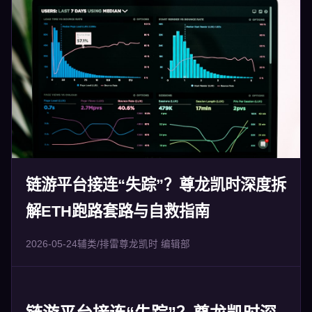
链游平台接连“失踪”？尊龙凯时深度拆
解ETH跑路套路与自救指南
2026-05-24
辅类/排雷
尊龙凯时 编辑部