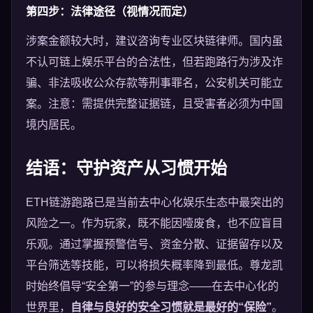
第四步：法律途径（视情况而定）
涉案金额较大时，建议咨询专业区块链律师。国内虽
不认可链上娱乐平台的合法性，但若跑路行为涉及诈
骗、非法吸收公众存款等刑事罪名，公安机关可能立
案。注意：需提供完整证据链，且受害者必须为中国
境内居民。
结语：守护资产从习惯开始
ETH链游跑路已是当前去中心化娱乐生态中最突出的
风险之一。作为玩家，既不能因噎废食，也不应盲目
乐观。通过掌握预警信号、资金分散、证据留存以及
平台筛选等技能，可以将损失概率降到最低。尊龙凯
时始终倡导“安全第一”的参与理念——在去中心化的
世界里，
自律与良好的安全习惯就是最好的“保险”
。