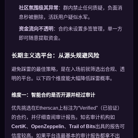
社区氛围极其异常
：群内禁止任何质疑，负面消
息秒被删除，活跃用户疑似水军。
资金流向不透明
：合约未设置多签管理，单一方
即可随意提取资金。
长期主义选平台：从源头规避风险
避免踩雷的最佳策略，是在入场前就筛选出合规、透
明的平台。以下四个维度能大幅降低踩雷概率。
维度一：智能合约是否开源并经过审计
优先挑选在Etherscan上标注为“Verified”（已验证）
的合约，并仔细查阅审计报告。知名审计机构如
CertiK
、
OpenZeppelin
、
Trail of Bits
出具的报告可
信度较高。如果平台连最基本的审计报告都拿不出