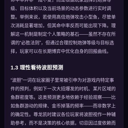
级、目标体积以及当前场景的动态参数进行实时调
整。举例来说，若使用高倍炮弹攻击小型鱼，尽管单
次消耗显著增加，但其命中率反而可能出现下降。理
解这一机制是制定个人策略的基石——虽然不存在所
谓的“必胜法则”，但通过合理控制炮弹等级与目标选
择，玩家可以在长期博弈中优化自身的回报曲线。
1.3 理性看待波胆预测
“波胆”一词在玩家圈子里常被引申为对游戏内特定事
件的预判，例如下一次大招爆发的时机、某片区域的
鱼群密度等。这类预测更多地依赖于经验观察——比
如鱼群游动的规律、金币掉落的频率——而非数学上
的确定性。尊龙凯时建议各位玩家将波胆视作一种辅
助参考，而不是决策的核心依据，切忌因过度依赖而