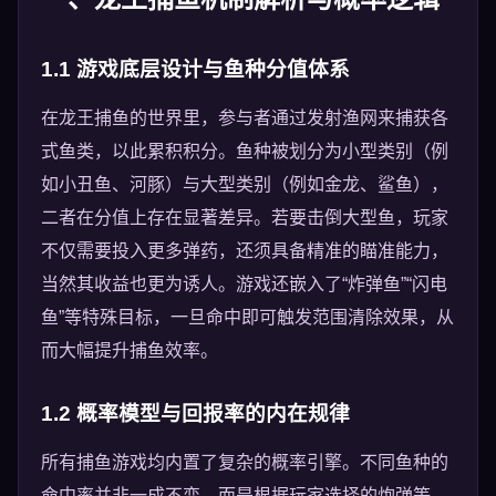
1.1 游戏底层设计与鱼种分值体系
在龙王捕鱼的世界里，参与者通过发射渔网来捕获各
式鱼类，以此累积积分。鱼种被划分为小型类别（例
如小丑鱼、河豚）与大型类别（例如金龙、鲨鱼），
二者在分值上存在显著差异。若要击倒大型鱼，玩家
不仅需要投入更多弹药，还须具备精准的瞄准能力，
当然其收益也更为诱人。游戏还嵌入了“炸弹鱼”“闪电
鱼”等特殊目标，一旦命中即可触发范围清除效果，从
而大幅提升捕鱼效率。
1.2 概率模型与回报率的内在规律
所有捕鱼游戏均内置了复杂的概率引擎。不同鱼种的
命中率并非一成不变，而是根据玩家选择的炮弹等