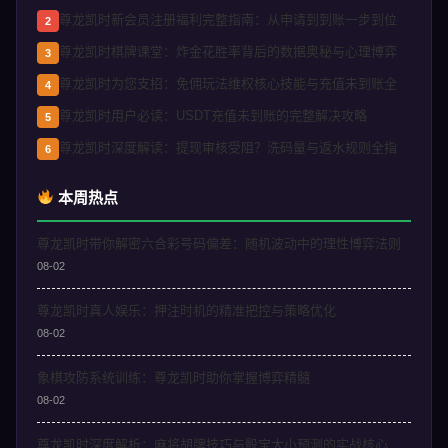
尊龙凯时新会员注册福利完整指南：从申请到到账一步到位
尊龙凯时棋牌课堂：炸金花胜率背后的数据奥秘与心理博弈
尊龙凯时为您支招：免佣玩法维权核心技能与充值未到账全
尊龙凯时用户必读：USDT充值未到账的完整解决攻略
尊龙凯时深度解读：提现审核受阻？洗码量与返水规则全指
本周热点
尊龙凯时带你解密六合彩号码偏差：随机波动中的理性博弈法则
08-02
尊龙凯时真人娱乐：押注时机的精准把控与策略优化
08-02
象棋攻防系统训练：尊龙凯时助你掌握博弈精髓
08-02
尊龙凯时深度解析：麻将胡牌技巧与骰宝大小预测的实战核心