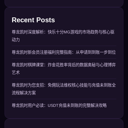
Recent Posts
尊龙凯时深度解析：快乐十分MG游戏的市场趋势与核心驱
动力
尊龙凯时新会员注册福利完整指南：从申请到到账一步到位
尊龙凯时棋牌课堂：炸金花胜率背后的数据奥秘与心理博弈
艺术
尊龙凯时为您支招：免佣玩法维权核心技能与充值未到账全
流程解决方案
尊龙凯时用户必读：USDT充值未到账的完整解决攻略