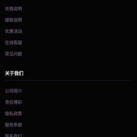
充值说明
提款说明
优惠活动
在线客服
常见问题
关于我们
公司简介
责任博彩
隐私政策
服务条款
联系我们