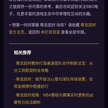
之旅提供一份可靠的参考，最后也欢迎您关注SBO电
子，在更丰富的游戏生态中尽享理性互动的乐趣。
> 想第一时间掌握 尊龙凯时 动态？请收藏
尊龙凯时
官方主页
，或回到
本栏目目录
查看全部专题。
相关推荐
·
尊龙凯时教你打造桌游团队合作制胜法宝：从
分工到默契的全攻略
·
尊龙凯时：拨开投注心理与球队阵容迷雾，在
现金棋牌中稳健前行
·
尊龙凯时视角：NBA赛程与赛果实时更新的必
要性与玩法解析