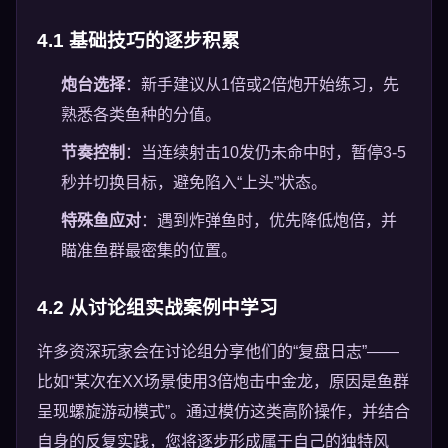
4.1 基础技巧的逐步积累
炮台选择
：新手建议从1倍或2倍炮开始练习，先
熟悉各类鱼种的分值。
节奏控制
：当连续射击10发仍未命中时，暂停3-5
秒并切换目标，避免陷入“上头”状态。
特殊鱼应对
：遇到炸弹鱼时，优先降低炮倍，并
瞄准鱼群最密集的位置。
4.2 从讨论组实战案例中学习
许多资深玩家会在讨论组分享他们的“复盘日志”——
比如“某次在XX场景使用3倍炮击中金龙，原因是鱼群
呈现螺旋游动模式”。通过模仿这类高阶操作，并结合
自身的反复实践，您将逐步形成属于自己的独特风