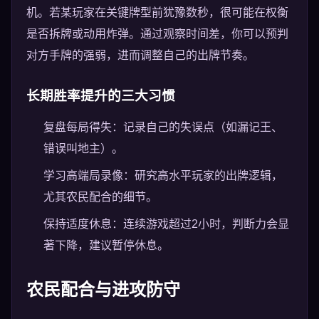
机。若某玩家在关键牌型前犹豫数秒，很可能在权衡
是否拆牌或动用炸弹。通过观察时间差，你可以预判
对方手牌的强弱，进而调整自己的出牌节奏。
长期胜率提升的三大习惯
复盘每局得失：记录自己的失误点（如漏记王、
错误叫地主）。
学习高端局录像：研究高水平玩家的出牌逻辑，
尤其农民配合的细节。
保持适度休息：连续游戏超过2小时，判断力会显
著下降，建议暂停休息。
农民配合与进攻防守