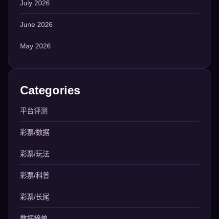
July 2026
June 2026
May 2026
Categories
平台评测
彩票/数据
彩票/玩法
彩票/科普
彩票/长尾
数据榜单