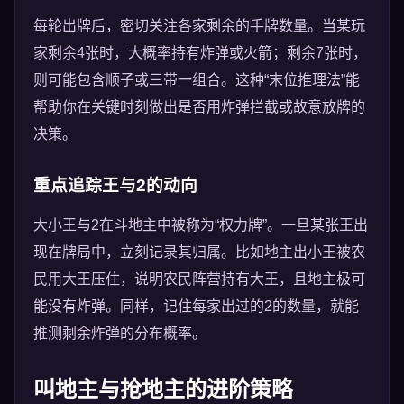
每轮出牌后，密切关注各家剩余的手牌数量。当某玩
家剩余4张时，大概率持有炸弹或火箭；剩余7张时，
则可能包含顺子或三带一组合。这种“末位推理法”能
帮助你在关键时刻做出是否用炸弹拦截或故意放牌的
决策。
重点追踪王与2的动向
大小王与2在斗地主中被称为“权力牌”。一旦某张王出
现在牌局中，立刻记录其归属。比如地主出小王被农
民用大王压住，说明农民阵营持有大王，且地主极可
能没有炸弹。同样，记住每家出过的2的数量，就能
推测剩余炸弹的分布概率。
叫地主与抢地主的进阶策略