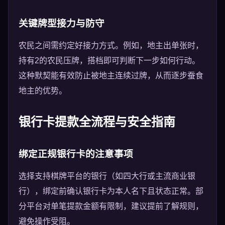
关键牌型接力与防守
农民之间需约定好接力方式。例如，地主出单张时，
持有2的农民压牌，搭档即可判断下一步如何行动。
这种默契能有效防止被地主连续过牌，从而逐步蚕食
地主的优势。
银行卡提款全流程与安全指南
绑定正规银行卡的注意事项
选择支持棋牌平台的银行（如四大行或主流商业银
行），绑定前确认银行卡为本人名下且状态正常。部
分平台对单笔提款金额有限制，建议提前了解规则，
避免操作受阻。