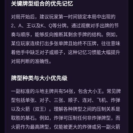
关键牌型组合的优先记忆
对局开始后，建议玩家第一时间锁定本局中出现的
2、A、王以及K、Q等分牌。通过观察对手出牌的节
奏与顺序，能够反向推断其剩余手牌的结构。例如，
某位玩家连续打出多张单牌且始终不压牌，往往意味
着他手中缺乏对子或顺子，这种记忆习惯能大幅提升
对局判断的准确性。
牌型种类与大小优先级
一副标准的斗地主牌共有54张，包含大小王。常见牌
型包括单张、对子、三张、顺子、连对、飞机、炸弹
以及火箭（双王）。理解各种牌型之间的压制关系是
取胜的基石。例如，炸弹可压制任何非炸弹牌型，而
火箭作为最高牌型，仅能被更大的炸弹或另一副火箭