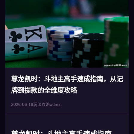
尊龙凯时：斗地主高手速成指南，从记
牌到提款的全维度攻略
2026-06-18
玩法攻略
admin