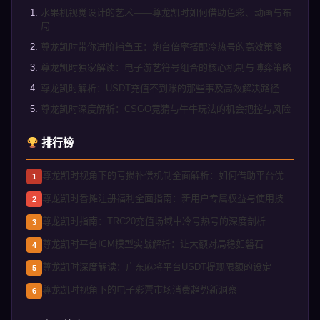
水果机视觉设计的艺术——尊龙凯时如何借助色彩、动画与布
局
尊龙凯时带你进阶捕鱼王：炮台倍率搭配冷热号的高效策略
尊龙凯时独家解读：电子游艺符号组合的核心机制与博弈策略
尊龙凯时解析：USDT充值不到账的那些事及高效解决路径
尊龙凯时深度解析：CSGO竞猜与牛牛玩法的机会把控与风险
排行榜
尊龙凯时视角下的亏损补偿机制全面解析：如何借助平台优
尊龙凯时番摊注册福利全面指南：新用户专属权益与使用技
尊龙凯时指南：TRC20充值场域中冷号热号的深度剖析
尊龙凯时平台ICM模型实战解析：让大额对局稳如磐石
尊龙凯时深度解读：广东麻将平台USDT提现限额的设定
尊龙凯时视角下的电子彩票市场消费趋势新洞察