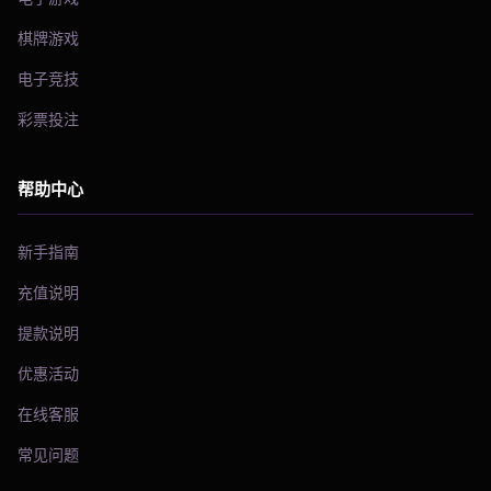
棋牌游戏
电子竞技
彩票投注
帮助中心
新手指南
充值说明
提款说明
优惠活动
在线客服
常见问题