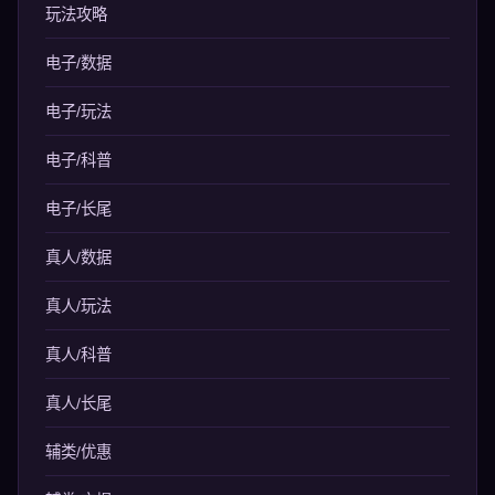
玩法攻略
电子/数据
电子/玩法
电子/科普
电子/长尾
真人/数据
真人/玩法
真人/科普
真人/长尾
辅类/优惠