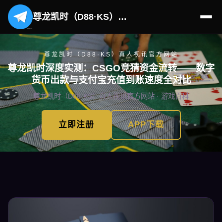
尊龙凯时（D88·KS）真人视讯官方网站
尊龙凯时（D88·KS）真人视讯官方网站
尊龙凯时深度实测：CSGO竞猜资金流转——数字
货币出款与支付宝充值到账速度全对比
尊龙凯时（D88·KS）真人视讯官方网站 · 游戏百科
立即注册
APP下载