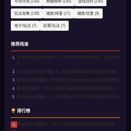
平台评测 (130)
数据榜单 (130)
游戏百科 (130)
玩法攻略 (130)
辅类/排雷 (17)
辅类/优惠 (9)
电子/玩法 (7)
彩票/玩法 (7)
推荐阅读
水果机视觉设计的艺术——尊龙凯时如何借助色彩、动画与布
局
尊龙凯时带你进阶捕鱼王：炮台倍率搭配冷热号的高效策略
尊龙凯时独家解读：电子游艺符号组合的核心机制与博弈策略
尊龙凯时解析：USDT充值不到账的那些事及高效解决路径
尊龙凯时深度解析：CSGO竞猜与牛牛玩法的机会把控与风险
排行榜
尊龙凯时深度解析：快乐十分MG游戏的市场趋势与核心驱