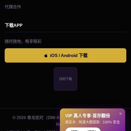
代理合作
下载APP
随时随地，畅享精彩
iOS / Android 下载
扫码下载
×
VIP 真人专享·首存翻倍
© 2026 尊龙凯时（D88·KS）真人视讯官方网站. All Rights
高反水 · 快速大额提款 · 100% 安全
Reserved.