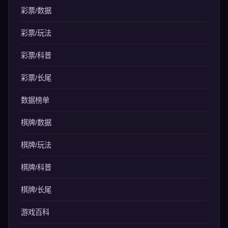
彩票/数据
彩票/玩法
彩票/科普
彩票/长尾
数据榜单
棋牌/数据
棋牌/玩法
棋牌/科普
棋牌/长尾
游戏百科