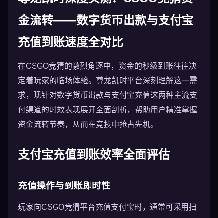
金流转——数字货币出款与支付宝
充值到账速度全对比
在CSGO竞猜的激烈角逐中，资金的秒级到账往往决
定着玩家的临场体验。尊龙凯时平台深刻理解这一需
求，现针对数字货币出款与支付宝充值这两种主流支
付渠道的时效表现展开全面剖析，帮助用户精准掌握
资金流转节奏，从而在竞技中抢占先机。
支付宝充值到账效率全面评估
充值操作与到账即时性
玩家向CSGO竞猜平台充值支付宝时，通常可采用扫