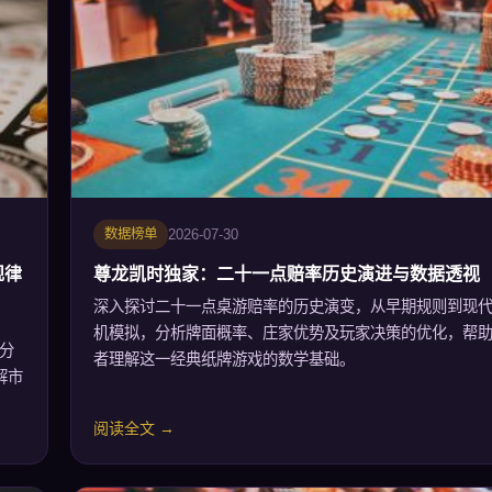
2026-07-30
数据榜单
规律
尊龙凯时独家：二十一点赔率历史演进与数据透视
深入探讨二十一点桌游赔率的历史演变，从早期规则到现
机模拟，分析牌面概率、庄家优势及玩家决策的优化，帮
分
者理解这一经典纸牌游戏的数学基础。
解市
阅读全文 →