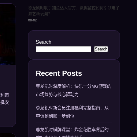
尊龙凯时联手捕鱼达人官方：数据监控如何引领电子
游艺新玩潮？
08-02
Search
Search
Recent Posts
尊龙凯时深度解析：快乐十分MG游戏的
市场趋势与核心驱动力
盈利策
选择安
尊龙凯时新会员注册福利完整指南：从
申请到到账一步到位
尊龙凯时棋牌课堂：炸金花胜率背后的