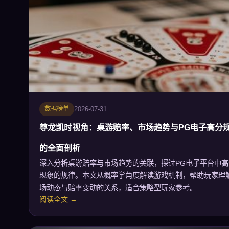
2026-07-31
数据榜单
尊龙凯时视角：桌游赔率、市场趋势与PG电子高分
的全面剖析
深入分析桌游赔率与市场趋势的关联，探讨PG电子平台中高
现象的规律。本文从概率学角度解读游戏机制，帮助玩家理
场动态与赔率变动的关系，适合策略型玩家参考。
阅读全文 →