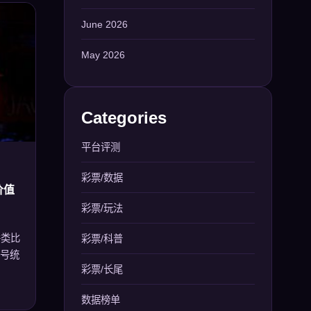
June 2026
May 2026
Categories
平台评测
彩票/数据
价值
彩票/玩法
并类比
彩票/科普
热号统
彩票/长尾
数据榜单