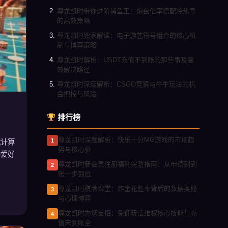
尊龙凯时带你进阶捕鱼王：炮台倍率搭配冷热号
的高效策略
尊龙凯时独家解读：电子游艺符号组合的核心机
制与博弈策略
尊龙凯时解析：USDT充值不到账的那些事及高
效解决路径
尊龙凯时深度解析：CSGO竞猜与牛牛玩法的机
会把控与风险
排行榜
尊龙凯时深度解析：快乐十分MG游戏的市场趋
代计算
势与核心驱
助爱好
尊龙凯时新会员注册福利完整指南：从申请到到
账一步到位
尊龙凯时棋牌课堂：炸金花胜率背后的数据奥秘
与心理博弈
尊龙凯时为您支招：免佣玩法维权核心技能与充
值未到账全