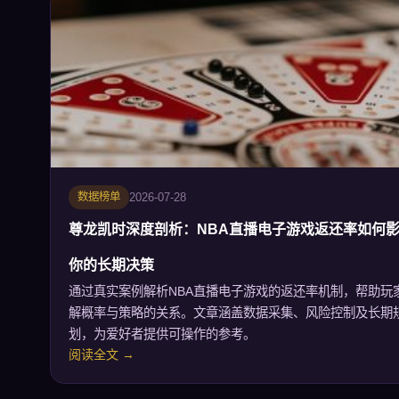
2026-07-28
数据榜单
尊龙凯时深度剖析：NBA直播电子游戏返还率如何
你的长期决策
通过真实案例解析NBA直播电子游戏的返还率机制，帮助玩
解概率与策略的关系。文章涵盖数据采集、风险控制及长期
划，为爱好者提供可操作的参考。
阅读全文 →