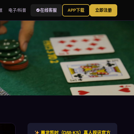
据
电子/科普
辅类/直播
在线客服
真人/数据
APP下载
棋牌/长尾
立即注册
真人/科普
真
尊龙凯时（D88·KS）真人视讯官方