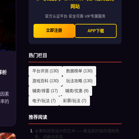
网站
官方认证平台·安全可靠·VIP专属服务
立即注册
APP下载
热门栏目
平台评测 (130)
数据榜单 (130)
解析
游戏百科 (130)
玩法攻略 (130)
辅类/排雷 (17)
辅类/优惠 (9)
响因素
电子/玩法 (7)
彩票/玩法 (7)
概率的
推荐阅读
水果机视觉设计的艺术——尊龙凯时如何借助色
彩、动画与布局