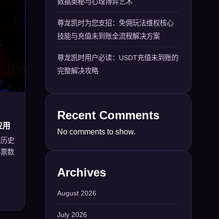
数据奥秘与心理博弈艺术
尊龙凯时为您支招：免佣玩法维权核心
技能与充值未到账全流程解决方案
尊龙凯时用户必读：USDT充值未到账的
完整解决攻略
Recent Comments
应用
No comments to show.
过历史
彩票数
Archives
August 2026
July 2026