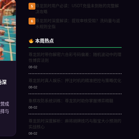
尊龙凯时用户必读：USDT充值未到账的完整解
决攻略
尊龙凯时深度解读：提现审核受阻？洗码量与返
水规则全指
本周热点
尊龙凯时带你解密六合彩号码偏差：随机波动中的理
性博弈法则
08-02
尊龙凯时真人娱乐：押注时机的精准把控与策略优化
场深
08-02
象棋攻防系统训练：尊龙凯时助你掌握博弈精髓
运营成
08-02
选择与
尊龙凯时深度解析：麻将胡牌技巧与骰宝大小预测的
实战核心
08-02