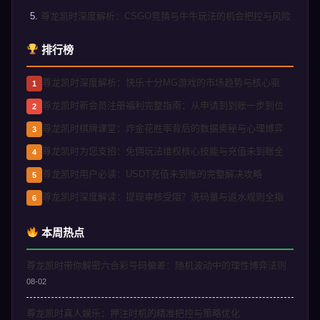
尊龙凯时深度解析：CSGO竞猜与牛牛玩法的机会把控与风险
排行榜
尊龙凯时深度解析：快乐十分MG游戏的市场趋势与核心驱
尊龙凯时新会员注册福利完整指南：从申请到到账一步到位
尊龙凯时棋牌课堂：炸金花胜率背后的数据奥秘与心理博弈
尊龙凯时为您支招：免佣玩法维权核心技能与充值未到账全
尊龙凯时用户必读：USDT充值未到账的完整解决攻略
尊龙凯时深度解读：提现审核受阻？洗码量与返水规则全指
本周热点
尊龙凯时带你解密六合彩号码偏差：随机波动中的理性博弈法则
08-02
尊龙凯时真人娱乐：押注时机的精准把控与策略优化