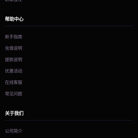
帮助中心
新手指南
充值说明
提款说明
优惠活动
在线客服
常见问题
关于我们
公司简介