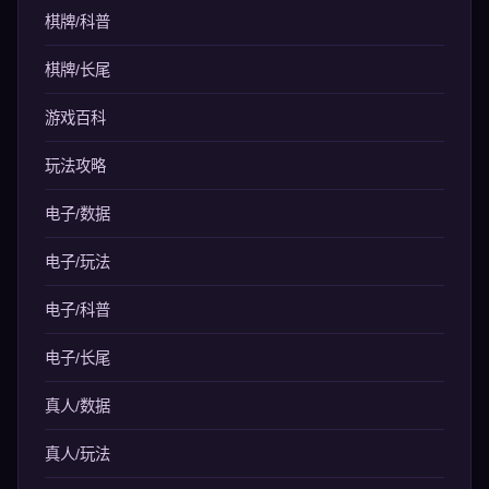
棋牌/科普
棋牌/长尾
游戏百科
玩法攻略
电子/数据
电子/玩法
电子/科普
电子/长尾
真人/数据
真人/玩法