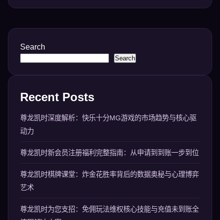
Search
Search
Recent Posts
尊龙凯时深度解析：快乐十分MG游戏的市场趋势与核心驱
动力
尊龙凯时新会员注册福利完整指南：从申请到到账一步到位
尊龙凯时棋牌课堂：炸金花胜率背后的数据奥秘与心理博弈
艺术
尊龙凯时为您支招：免佣玩法维权核心技能与充值未到账全