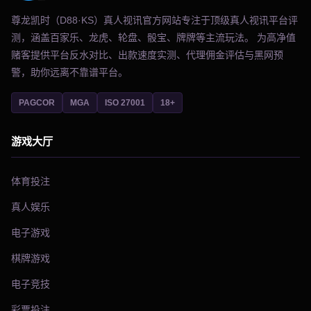
尊龙凯时（D88·KS）真人视讯官方网站专注于顶级真人视讯平台评
测，涵盖百家乐、龙虎、轮盘、骰宝、牌牌等主流玩法。 为高净值
赌客提供平台反水对比、出款速度实测、代理佣金评估与黑网预
警，助你远离不靠谱平台。
PAGCOR
MGA
ISO 27001
18+
游戏大厅
体育投注
真人娱乐
电子游戏
棋牌游戏
电子竞技
彩票投注