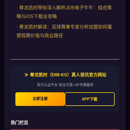
·
尊龙凯时带你深入解析JDB电子牛牛：组合策
略与iOS下载全攻略
·
尊龙凯时解读：足球赛事专家分析加盟如何重
塑观赛价值与商业路径
尊龙凯时（D88·KS）真人视讯官方网站
官方认证平台·安全可靠·VIP专属服务
立即注册
APP下载
热门栏目