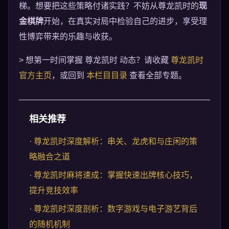
梯。想要把这些策略付诸实践？不妨从尊龙凯时的
现
金棋牌
开始，在真实对局中检验自己的进步，享受理
性博弈带来的乐趣与收获。
> 想第一时间掌握 尊龙凯时 动态？请收藏
尊龙凯时
官方主页
，或回到
本栏目目录
查看全部专题。
相关推荐
·
尊龙凯时深度解析：串关、龙虎和与庄闲的策
略融合之道
·
尊龙凯时麻将速成：掌握快速出牌核心技巧，
提升竞技效率
·
尊龙凯时深度剖析：数字游戏与电子游艺背后
的随机机制