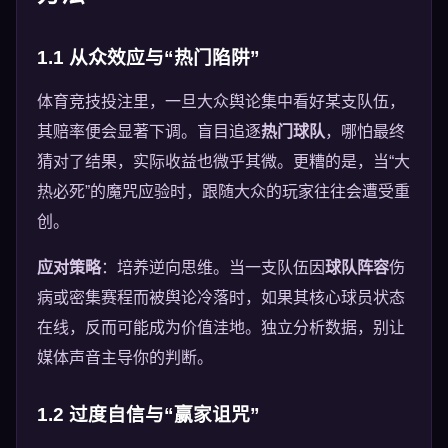
1.1 从众效应与“热门陷阱”
体育竞技投注里，一旦大众舆论集中看好某支队伍，
其赔率便会显著下调。盲目追逐
热门球队
，哪怕最终
猜对了结果，实际收益也微乎其微。更糟的是，当“大
热必死”的魔咒应验时，跟随大众的玩家往往会遭受重
创。
应对策略
：培养逆向思维。当一支队伍因
球队阵容
伤
病或密集赛程而被舆论冷落时，如果其核心球员状态
在线，反而可能成为价值洼地。独立分析数据，别让
媒体声音主导你的判断。
1.2 过度自信与“赢家诅咒”