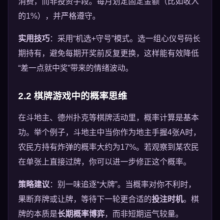
消费，而非投资手段。每月划定固定金额（比如收入
的1%），并严格遵守。
实用技巧
：采用“机选+守号”模式。选一组心仪号码长
期持有，避免每期开奖前反复更换，这样能有效降低
“差一点就中奖”带来的情绪波动。
2.2 棋牌游戏中的概率思维
在斗地主、德州扑克等棋牌活动里，概率计算是基本
功。举个例子，斗地主中当你作为地主手握4张A时，
农民方持有炸弹的概率大约为17%。若观察到某农民
在单张上直接过牌，你可以进一步修正这个概率。
策略建议
：别一味追逐“大牌”。当概率对你不利时，
果断弃牌或让牌，等待下一轮更合适的
投注时机
。棋
牌的本质是
长期概率博弈
，而非短期运气较量。