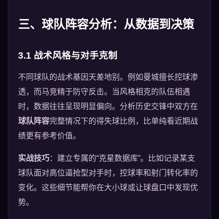
三、球队阵容分析：从数据到决策
3.1 战术风格与对手克制
不同球队的战术基因天差地别。例如曼城擅长控球渗
透，而马竞精于防守反击。当风格相克的队伍相遇
时，数据往往呈现明显偏向。分析历史交锋中双方在
球队阵容
完整情况下的得失球比例，比单纯看近期战
绩更有参考价值。
实战技巧
：建立专属的“克星数据库”。比如记录某支
球队面对高位逼抢型对手时，控球率和射门转化率的
变化。这些细节能帮你在大小球或让球盘口中发现优
势。