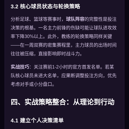
3.2 核心球员状态与轮换策略
分析足球、篮球等赛事时，
球队阵容
的完整性是投注
决策的根基。一名主力前锋的伤缺可能让球队进攻效
率下降30%以上。此外，教练的轮换策略同样关键
——在一周双赛的密集赛程里，主力球员的出场时间
往往被压缩，直接影响即时战斗力。
实战技巧
：关注赛前1-2小时的官方首发名单。若某
队核心球员未进大名单，应果断调整投注方向，优先
考虑对手或小分盘口。
四、实战策略整合：从理论到行动
4.1 建立个人决策清单