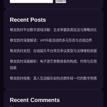
Search
Recent Posts
尊龙凯时平台数字游戏详解：五龙争霸各类玩法与策略对比
尊龙凯时深度解读：VIP升级活动的多元形态与合规边界
尊龙凯时支招：在线娱乐平台常见争议类型与法律维权依据
尊龙凯时深度解析：电子游艺参数体系的构成、作用与实用
指南
尊龙凯时视角：真人互动娱乐如何点燃年轻一代的数字热情
Recent Comments