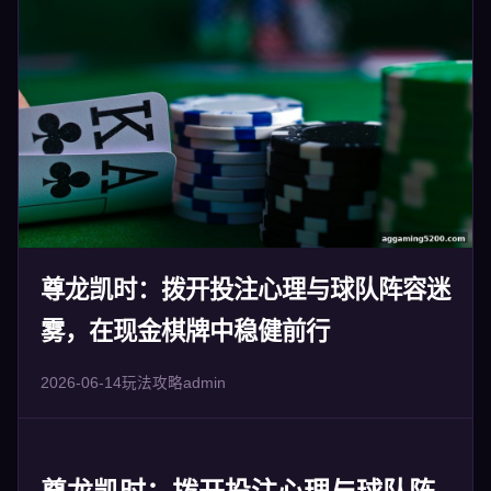
尊龙凯时：拨开投注心理与球队阵容迷
雾，在现金棋牌中稳健前行
2026-06-14
玩法攻略
admin