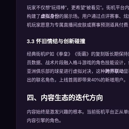
玩家不仅想“玩得棒”，更希望“被看见”。街机平
构建了
虚拟身份
的展示场。用户通过点评赛事、炫
机玩家愿意为专属直播间皮肤或赛事预测道具付费
3.3 怀旧情结与创新碰撞
经典街机IP如《拳皇》《街霸》的复刻版长期保
员数据、战术片段融入格斗游戏的角色技能设计，
亚洲俱乐部的球星进行虚拟对决，这种
跨界联动
显
出的联名角色，上线首周即带来40%的新增用户。
四、内容生态的迭代方向
内容始终是激发兴趣的根本。当前街机平台正从单纯
内容引擎的角色。