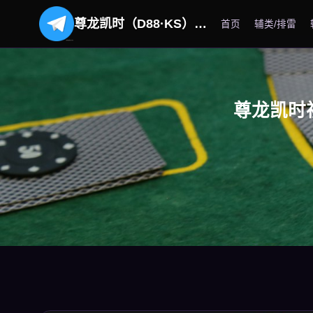
尊龙凯时（D88·KS）真人视讯官方网站
首页
辅类/排雷
尊龙凯时