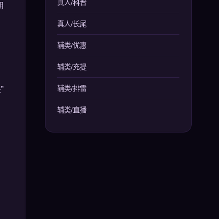
真人/科普
期
团
真人/长尾
辅类/优惠
辅类/充提
辅类/排雷
”
辅类/直播
、