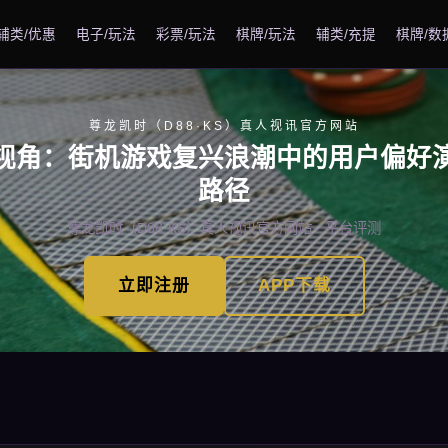
辅类/优惠
电子/玩法
彩票/玩法
棋牌/玩法
辅类/充提
棋牌/数
尊龙凯时（D88·KS）真人视讯官方网站
视角：街机游戏复兴浪潮中的用户偏好
路径
尊龙凯时（D88·KS）真人视讯官方网站 · 平台评测
立即注册
APP下载