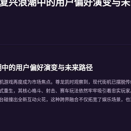
复兴浪潮中的用户偏好演变与未
潮中的用户偏好演变与未来路径
机游戏再度成为市场焦点。尊龙凯时观察到，现代街机已摆脱传
式重生，其核心格斗、射击、赛车玩法依然牢牢吸引着忠实玩家
台碰撞出全新互动火花，这种跨界融合不仅拓宽了娱乐场景，也