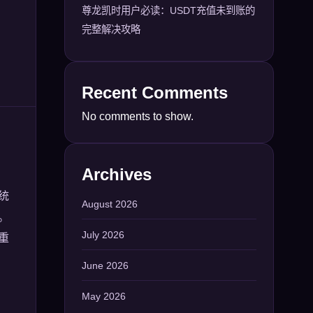
尊龙凯时用户必读：USDT充值未到账的
完整解决攻略
Recent Comments
No comments to show.
Archives
统
August 2026
。
July 2026
重
June 2026
May 2026