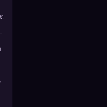
积
一
对
。
龙