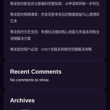
尊龙凯时新会员注册福利完整指南：从申请到到账一步到位
尊龙凯时棋牌课堂：炸金花胜率背后的数据奥秘与心理博弈
艺术
尊龙凯时为您支招：免佣玩法维权核心技能与充值未到账全
流程解决方案
尊龙凯时用户必读：USDT充值未到账的完整解决攻略
Recent Comments
No comments to show.
Archives