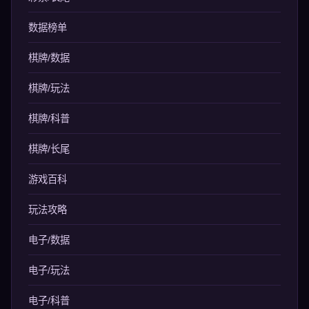
数据榜单
棋牌/数据
棋牌/玩法
棋牌/科普
棋牌/长尾
游戏百科
玩法攻略
电子/数据
电子/玩法
电子/科普