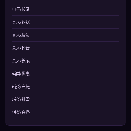
电子/长尾
真人/数据
真人/玩法
真人/科普
真人/长尾
辅类/优惠
辅类/充提
辅类/排雷
辅类/直播