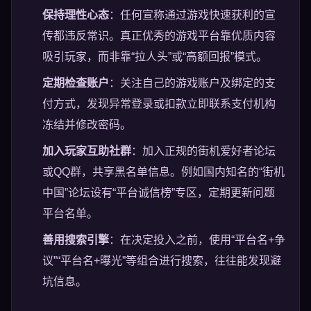
保持理性心态
：任何宣称通过游戏快速获利的宣
传都违反常识。真正优秀的游戏平台靠优质内容
吸引玩家，而非靠“拉人头”或“高额回报”模式。
定期检查账户
：关注自己的游戏账户及绑定的支
付方式，发现异常登录或扣款立即联系支付机构
冻结并修改密码。
加入玩家互助社群
：加入正规的街机爱好者论坛
或QQ群，共享黑名单信息。例如国内知名的“街机
中国”论坛设有“平台诚信榜”专区，定期更新问题
平台名单。
善用搜索引擎
：在决定投入之前，使用“平台名+争
议”“平台名+曝光”等组合进行搜索，往往能发现避
坑信息。