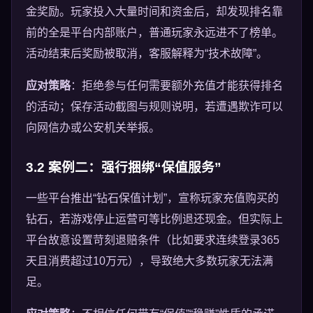
金奖励。玩家投入大量时间和资金后，却发现排名靠
前的全是平台内部账户，普通玩家永远进不了榜单。
活动结束后奖励被取消，客服解释为“技术故障”。
应对策略
：拒绝参与任何需要额外充值才能获得排名
的活动；保存活动截图与规则说明，若遭遇欺诈可以
向网信办或公安机关举报。
3.2 案例二：强行捆绑“保值服务”
一些平台推出“钻石保值计划”，宣称玩家充值购买的
钻石，若游戏停止运营可等比例退还现金。但实际上
平台故意设置苛刻退赔条件（比如要求连续登录365
天且消费超过10万元），导致绝大多数玩家无法满
足。