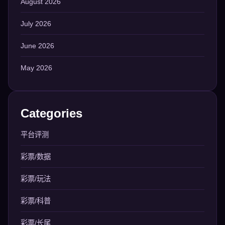
August 2026
July 2026
June 2026
May 2026
Categories
平台评测
彩票/数据
彩票/玩法
彩票/科普
彩票/长尾