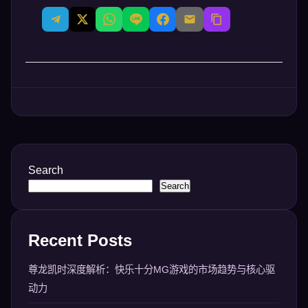
Search
Search
Recent Posts
尊龙凯时深度解析：快乐十分MG游戏的市场趋势与核心驱
动力