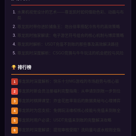
水果机视觉设计的艺术——尊龙凯时如何借助色彩、动画与布
局
尊龙凯时带你进阶捕鱼王：炮台倍率搭配冷热号的高效策略
尊龙凯时独家解读：电子游艺符号组合的核心机制与博弈策略
尊龙凯时解析：USDT充值不到账的那些事及高效解决路径
尊龙凯时深度解析：CSGO竞猜与牛牛玩法的机会把控与风险
排行榜
尊龙凯时深度解析：快乐十分MG游戏的市场趋势与核心驱
尊龙凯时新会员注册福利完整指南：从申请到到账一步到位
尊龙凯时棋牌课堂：炸金花胜率背后的数据奥秘与心理博弈
尊龙凯时为您支招：免佣玩法维权核心技能与充值未到账全
尊龙凯时用户必读：USDT充值未到账的完整解决攻略
尊龙凯时深度解读：提现审核受阻？洗码量与返水规则全指