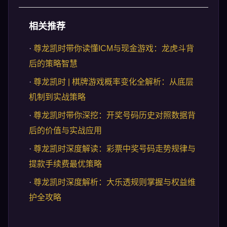
相关推荐
·
尊龙凯时带你读懂ICM与现金游戏：龙虎斗背
后的策略智慧
·
尊龙凯时 | 棋牌游戏概率变化全解析：从底层
机制到实战策略
·
尊龙凯时带你深挖：开奖号码历史对照数据背
后的价值与实战应用
·
尊龙凯时深度解读：彩票中奖号码走势规律与
提款手续费最优策略
·
尊龙凯时深度解析：大乐透规则掌握与权益维
护全攻略