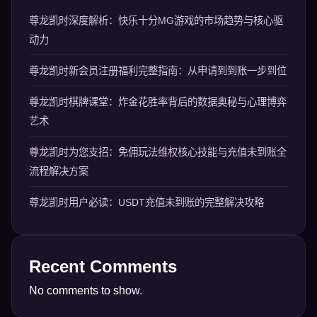
尊龙凯时深度解析：快乐十分MG游戏的市场趋势与核心驱
动力
尊龙凯时新会员注册福利完整指南：从申请到到账一步到位
尊龙凯时棋牌课堂：炸金花胜率背后的数据奥秘与心理博弈
艺术
尊龙凯时为您支招：免佣玩法维权核心技能与充值未到账全
流程解决方案
尊龙凯时用户必读：USDT充值未到账的完整解决攻略
Recent Comments
No comments to show.