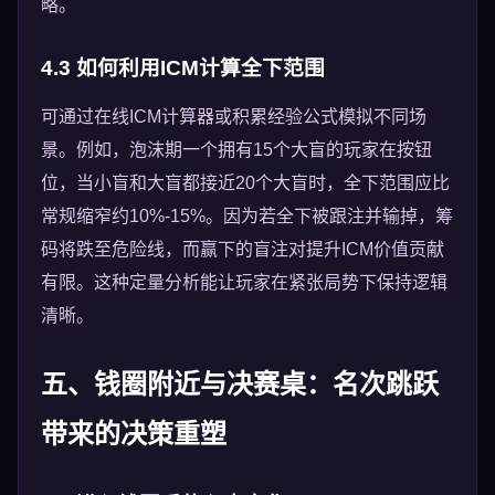
略。
4.3 如何利用ICM计算全下范围
可通过在线ICM计算器或积累经验公式模拟不同场
景。例如，泡沫期一个拥有15个大盲的玩家在按钮
位，当小盲和大盲都接近20个大盲时，全下范围应比
常规缩窄约10%-15%。因为若全下被跟注并输掉，筹
码将跌至危险线，而赢下的盲注对提升ICM价值贡献
有限。这种定量分析能让玩家在紧张局势下保持逻辑
清晰。
五、钱圈附近与决赛桌：名次跳跃
带来的决策重塑