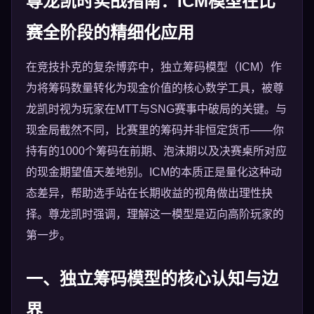
尊龙凯时实战指南：ICM模型在比
赛全阶段的精细化应用
在竞技扑克的复杂博弈中，独立筹码模型（ICM）作
为将筹码数量转化为现金价值的核心数学工具，被尊
龙凯时视为玩家在MTT与SNG赛事中破局的关键。与
现金局截然不同，比赛里的筹码并非恒定货币——你
持有的1000个筹码在前期、泡沫期以及决赛桌所对应
的现金期望值天差地别。ICM的本质正是量化这种动
态差异，帮助选手站在长期收益的视角做出理性抉
择。尊龙凯时强调，理解这一模型是迈向高阶玩家的
第一步。
一、独立筹码模型的核心认知与边
界