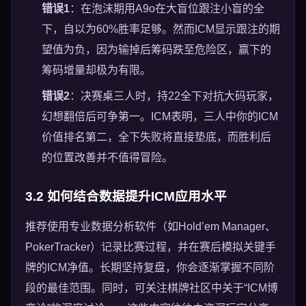
错误1
：在泡沫期用A9o在大盲位跟注小盲的全
下，自以为60%胜率足够。然而ICM显示跟注的期
望值为负，因为输掉后筹码跌至危险区，赢下的
筹码增量却极为有限。
错误2
：决赛桌三人时，持22全下对抗大码玩家，
幻想翻倍后可争第一。ICM表明，三人中你的ICM
价值排名第二，全下失败将直接垫底，而胜利后
的位置改善并不值得冒险。
3.2 如何结合数据提升ICM应用水平
推荐使用专业数据分析软件（如Hold’em Manager、
PokerTracker）记录比赛过程，并在赛后模拟关键手
牌的ICM净值。长期坚持复盘，你会逐渐掌握不同阶
段的最佳范围。同时，可关注棋牌社区中关于“ICM博