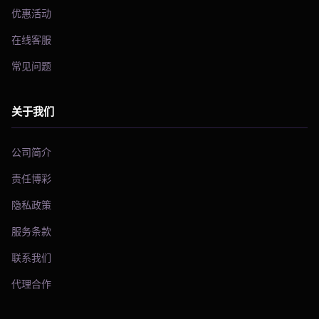
优惠活动
在线客服
常见问题
关于我们
公司简介
责任博彩
隐私政策
服务条款
联系我们
代理合作