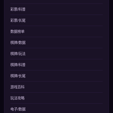
彩票/科普
彩票/长尾
数据榜单
棋牌/数据
棋牌/玩法
棋牌/科普
棋牌/长尾
游戏百科
玩法攻略
电子/数据