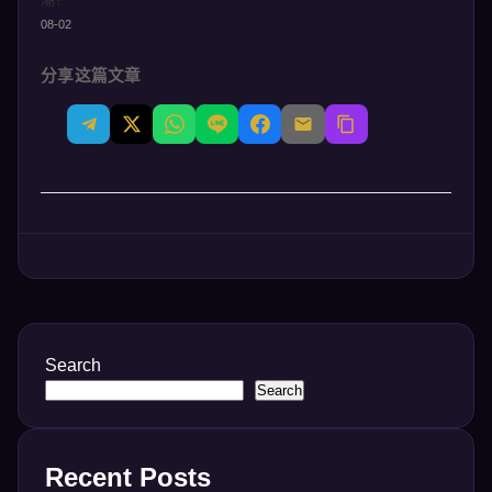
08-02
分享这篇文章
Search
Search
Recent Posts