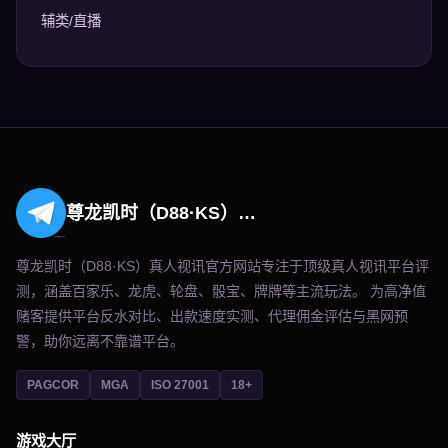
辅类/直播
尊龙凯时（D88·KS）真人视讯官方网站
尊龙凯时（D88·KS）真人视讯官方网站专注于顶级真人视讯平台评
测，涵盖百家乐、龙虎、轮盘、骰宝、牌牌等主流玩法。 为高净值
赌客提供平台反水对比、出款速度实测、代理佣金评估与黑网预
警，助你远离不靠谱平台。
PAGCOR
MGA
ISO 27001
18+
游戏大厅