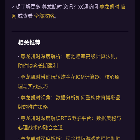
> 想了解更多 尊龙凯时 资讯？欢迎访问
尊龙凯时 官
网
或查看
全部攻略
。
相关推荐
·
尊龙凯时深度解析：底池赔率高级计算法则，
助你博弈长期盈利
·
尊龙凯时带你玩转炸金花ICM计算器：核心原
理与实战技巧
·
尊龙凯时视角：数据分析如何重构体育博彩品
牌的推广策略
·
尊龙凯时深度解读RTG电子平台：数据奥秘与
心理战术的融合之道
·
尊龙凯时深度解析：现金棋牌游戏的理性制胜