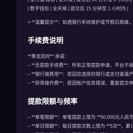
| 数字钱包 | 全天候 | 提交后 15 分钟至 1 小时内 |
> **温馨提示**：如遇银行系统维护或节假日高
手续费说明
**尊龙凯时** 承诺：
– **无提款手续费**：所有正常提款申请，平台
– **银行端费用**：若因您选择的银行或支付
– **异常操作费**：若因账户信息错误、重复
提款限额与频率
– **单笔限额**：单笔提款上限为 **50,000元
– **单日限额**：每日提款次数上限为 **5次**，累计