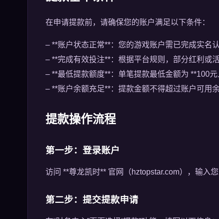
在申请提款前，请确保您的账户满足以下条件：
– **账户状态正常**：您的游戏账户需已完成实
– **完成有效投注**：根据平台规则，部分红利
– **最低提款额度**：单笔提款最低金额为 **1
– **账户余额充足**：提款金额不得超过账户可
提款操作流程
第一步：登录账户
访问 **尊龙凯时** 官网（hztopstar.com
第二步：提交提款申请