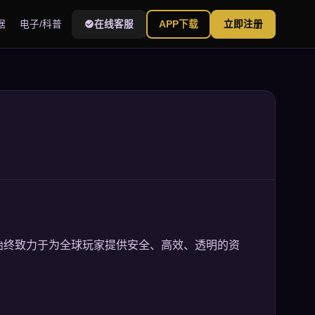
据
电子/科普
辅类/直播
在线客服
真人/数据
APP下载
棋牌/长尾
立即注册
真人/科普
真
，我们始终致力于为全球玩家提供安全、高效、透明的资