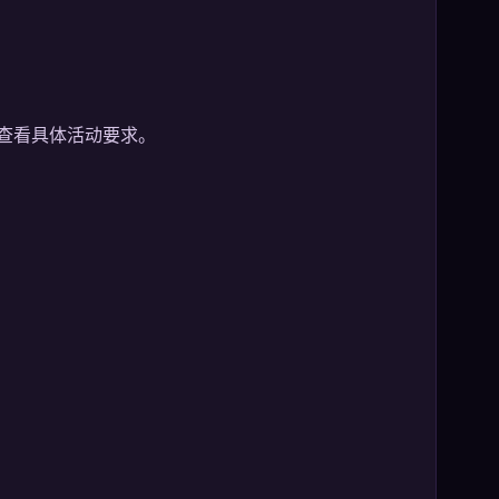
面查看具体活动要求。