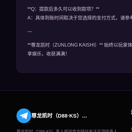
**Q：提款后多久可以收到款项？**
A：具体到账时间取决于您选择的支付方式，请参考
—
**尊龙凯时（ZUNLONG KAISHI）** 
享娱乐，收获满满！
尊龙凯时（D88·KS）真人视讯官方网站
尊龙凯时（D88·KS）真人视讯官方网站专注于顶级真人