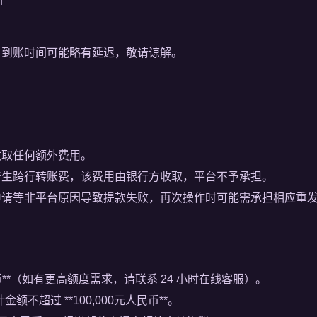
峰，到账时间可能略有延迟，敬请谅解。
不收取任何额外费用。
渠道产生跨行转账费，该费用由银行方收取，平台不予承担。
提交申请等非平台原因导致提款失败，再次操作时可能需承担相应重
人民币**（如有更高额度需求，请联系 24 小时在线客服）。
金额不超过 **100,000元人民币**。