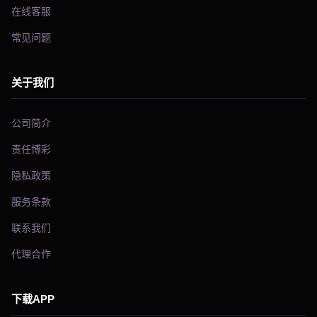
在线客服
常见问题
关于我们
公司简介
责任博彩
隐私政策
服务条款
联系我们
代理合作
下载APP