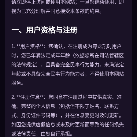
请立即停止访问或使用本网站；一旦您继续使用，即
视为已充分理解并同意接受本条款的约束。
一、用户资格与注册
1. **用户资格**：您确认，在注册成为尊龙凯时用户
时，您已年满法定成年年龄（依据您所在司法管辖区
的法律规定），且具备完全民事行为能力。未满法定
年龄或不具备完全民事行为能力者，不得使用本网站
服务。
2. **注册信息**：您同意在注册过程中提供真实、准
确、完整的个人信息（包括但不限于姓名、联系方
式、身份证件号码等），并在信息变更时及时更新。
如因您提供虚假信息或未及时更新而导致的任何损失
或法律责任，由您自行承担。