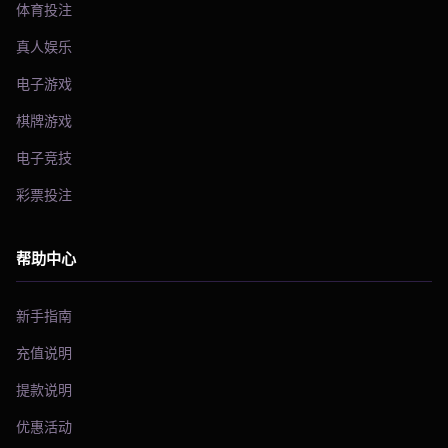
体育投注
真人娱乐
电子游戏
棋牌游戏
电子竞技
彩票投注
帮助中心
新手指南
充值说明
提款说明
优惠活动