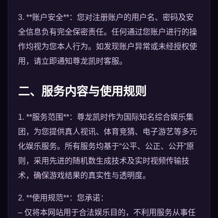
3. **账户安全**：您对注册账户的用户名、密码及安
全信息负有完全保密责任。任何通过您账户进行的操
作均视为您本人行为。如发现账户异常或未经授权使
用，请立即通知尊龙凯时客服。
二、服务内容与使用规则
1. **服务范围**：尊龙凯时作为国际知名综合娱乐集
团，为您提供真人视讯、体育竞猜、电子游艺等多元
化娱乐服务。所有服务均基于“公平、公正、公开”原
则，采用先进的随机数生成技术及实时视频传输技
术，确保游戏结果的真实性与透明度。
2. **使用规范**：您承诺：
– 仅将本网站用于合法娱乐目的，不利用服务从事任