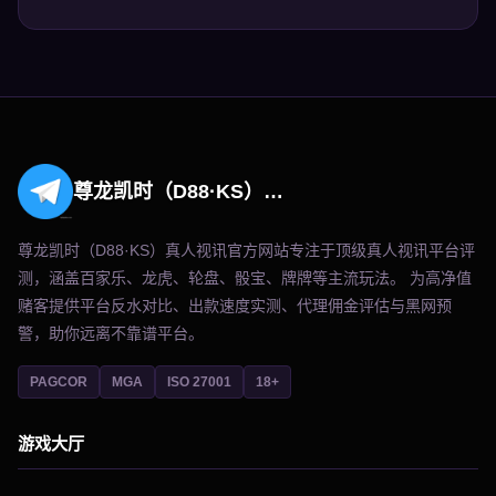
尊龙凯时（D88·KS）真人视讯官方网站
尊龙凯时（D88·KS）真人视讯官方网站专注于顶级真人视讯平台评
测，涵盖百家乐、龙虎、轮盘、骰宝、牌牌等主流玩法。 为高净值
赌客提供平台反水对比、出款速度实测、代理佣金评估与黑网预
警，助你远离不靠谱平台。
PAGCOR
MGA
ISO 27001
18+
游戏大厅