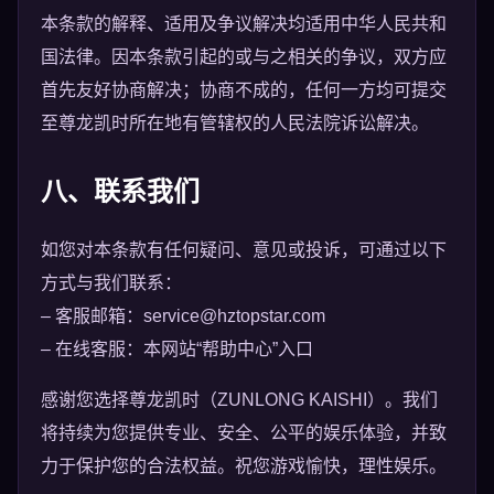
本条款的解释、适用及争议解决均适用中华人民共和
国法律。因本条款引起的或与之相关的争议，双方应
首先友好协商解决；协商不成的，任何一方均可提交
至尊龙凯时所在地有管辖权的人民法院诉讼解决。
八、联系我们
如您对本条款有任何疑问、意见或投诉，可通过以下
方式与我们联系：
– 客服邮箱：
service@hztopstar.com
– 在线客服：本网站“帮助中心”入口
感谢您选择尊龙凯时（ZUNLONG KAISHI）。我们
将持续为您提供专业、安全、公平的娱乐体验，并致
力于保护您的合法权益。祝您游戏愉快，理性娱乐。