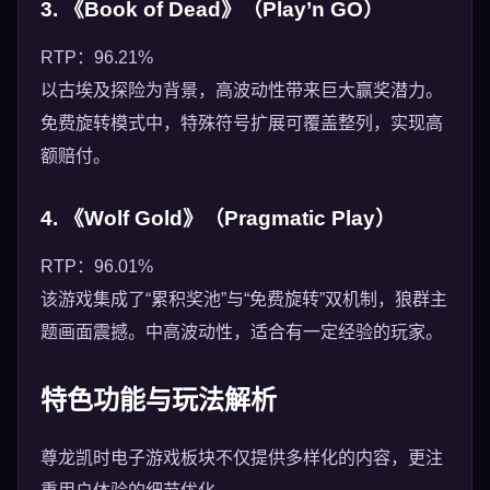
3. 《Book of Dead》（Play’n GO）
RTP：96.21%
以古埃及探险为背景，高波动性带来巨大赢奖潜力。
免费旋转模式中，特殊符号扩展可覆盖整列，实现高
额赔付。
4. 《Wolf Gold》（Pragmatic Play）
RTP：96.01%
该游戏集成了“累积奖池”与“免费旋转”双机制，狼群主
题画面震撼。中高波动性，适合有一定经验的玩家。
特色功能与玩法解析
尊龙凯时电子游戏板块不仅提供多样化的内容，更注