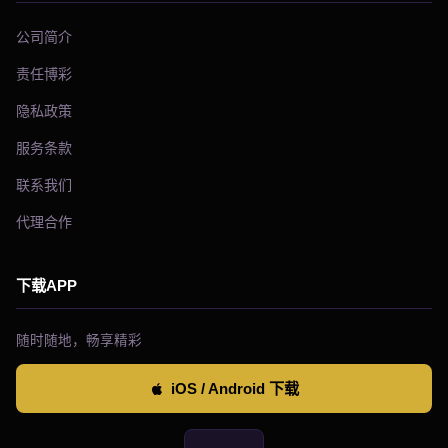
公司简介
责任博彩
隐私政策
服务条款
联系我们
代理合作
下载APP
随时随地，畅享精彩
iOS / Android 下载