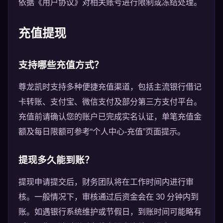
依据《用户协议》对相关账号进行限制或冻结处理。
充值提现
支持哪些充值方式？
尊龙凯时支持多种便捷充值渠道，包括主流银行借记
卡转账、支付宝、微信支付及部分第三方支付平台。
充值前请确认您的账户已完成实名认证，单笔充值金
额及每日限额可参考“个人中心-充值”页面提示。
提现多久能到账？
提现申请提交后，财务团队将在工作时间内进行审
核。一般情况下，审核通过后资金会在 30 分钟内到
账。如遇银行系统维护或节假日，到账时间可能略有