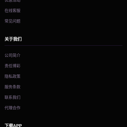
优惠活动
在线客服
常见问题
关于我们
公司简介
责任博彩
隐私政策
服务条款
联系我们
代理合作
下载APP