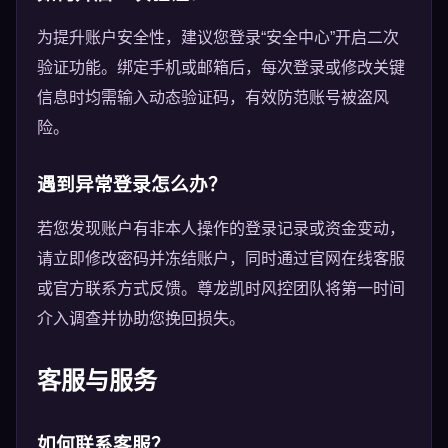
为提升账户安全性，建议您登录“安全中心”开启二次
验证功能。绑定手机或邮箱后，每次登录或修改关键
信息时均需输入动态验证码，有效防范账号被盗风
险。
遇到异常登录怎么办？
若您发现账户有非本人操作的登录记录或资金变动，
请立即修改密码并冻结账户，同时通过官网在线客服
或官方联系方式反馈。尊龙凯时风控团队将第一时间
介入调查并协助您挽回损失。
客服与服务
如何联系客服？