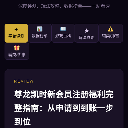
深度评测、玩法攻略、数据榜单——一站看透
✦
★
数据榜单
游戏百科
辅类/排雷
平台评测
玩法攻略
辅类/优惠
REVIEW
尊龙凯时新会员注册福利完
整指南：从申请到到账一步
到位