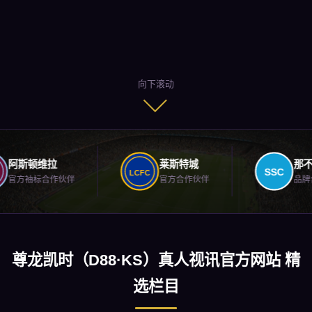
向下滚动
顿维拉
莱斯特城
那不勒斯
SSC
LCFC
袖标合作伙伴
官方合作伙伴
品牌合作伙伴
尊龙凯时（D88·KS）真人视讯官方网站 精
选栏目