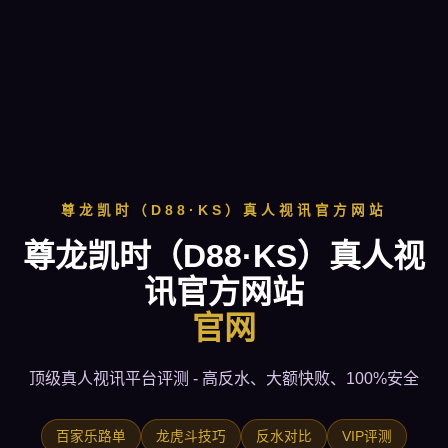
尊龙凯时（D88·KS）真人视讯官方网站
尊龙凯时（D88·KS）真人视
讯官方网站
官网
顶级真人视讯平台评测 - 高反水、大额快败、100%安全
百家乐路单
龙虎斗技巧
反水对比
VIP评测